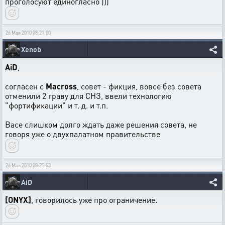
проголосуют единогласно )))
26 Мая 2010 08:21:00
Xenob
AiD
,
согласен с
Macross
, совет - фикция, вовсе без совета
отменили 2 граву для СНЗ, ввели технологию
"фортификации" и т. д. и т.п.
Васе слишком долго ждать даже решения совета, не
говоря уже о двухпалатном правительстве
26 Мая 2010 08:25:53
AiD
[ONYX]
, говорилось уже про ограничение.