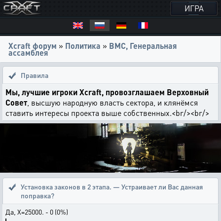
ИГРА
Xcraft форум
»
Политика
»
ВМС, Генеральная
ассамблея
Правила
Мы, лучшие игроки Xcraft, провозглашаем Верховный
Совет
, высшую народную власть сектора, и клянёмся
ставить интересы проекта выше собственных.<br/><br/>
Установка законов в 2 этапа. — Устраивает ли Вас данная
поправка?
Да, Х=25000. - 0 (0%)