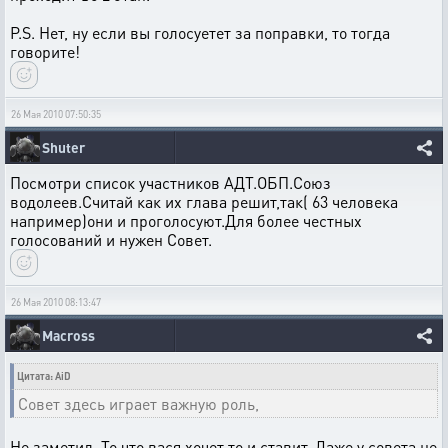
P.S. Нет, ну если вы голосуетет за поправки, то тогда
говорите!
26 Мая 2010 07:50:35
Shuter
Посмотри список участников АДТ.ОБП.Союз
водолеев.Считай как их глава решит,так( 63 человека
например)они и проголосуют.Для более честных
голосований и нужен Совет.
26 Мая 2010 08:13:47
Macross
Цитата: AiD
Совет здесь играет важную роль,
Не заметил. То что вася хочет то и ставит. Даже у совета не