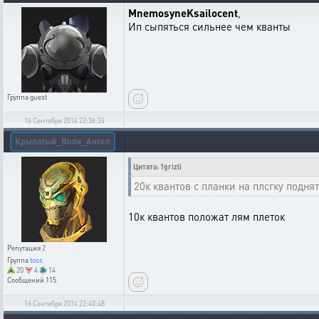
MnemosyneKsailocent
,
Ип сыпяться сильнее чем кванты
Группа
guest
16 Сентября 2014 22:36:24
Крылатый_Волк_Ангел
Цитата: 1grizli
20к квантов с планки на плсгку подня
10к квантов положат лям плеток
Репутация
2
Группа
toss
20
4
14
Сообщений
115
16 Сентября 2014 22:40:48