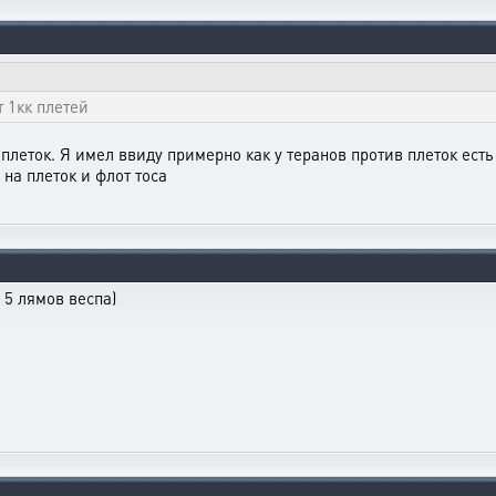
 1кк плетей
 плеток. Я имел ввиду примерно как у теранов против плеток есть 
на плеток и флот тоса
 5 лямов веспа)