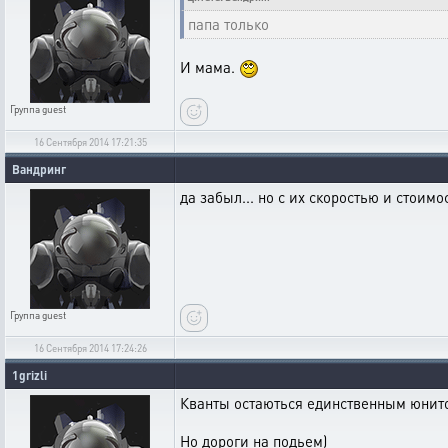
папа только
И мама.
Группа
guest
16 Сентября 2014 17:21:35
Вандринг
да забыл... но с их скоростью и стоимо
Группа
guest
16 Сентября 2014 17:24:26
1grizli
Кванты остаються единственным юнито
Но дороги на подьем)