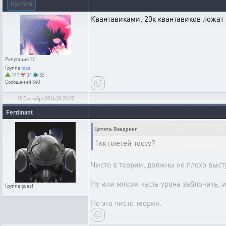
Пустота
Квантавиками, 20к квантавиков ложат 
Репутация
19
Группа
toss
147
34
82
Сообщений
340
15 Сентября 2014 20:25:22
Ferdinant
Цитата: Вандринг
1кк плетей тоссу?
Чисто в теории, должны не плохо выст
Ну или мясом часть урона заблочить,
Группа
guest
Но это чисто теория.