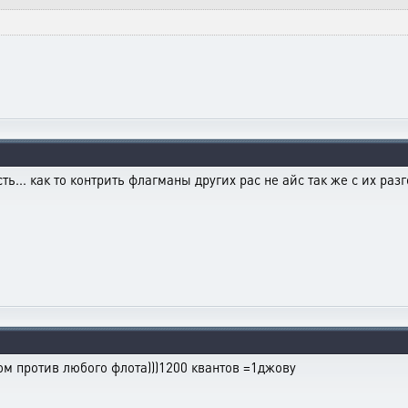
сть... как то контрить флагманы других рас не айс так же с их раз
м против любого флота)))1200 квантов =1джову