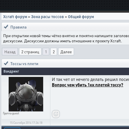
Xcraft форум
»
Зона расы тоссов
»
Общий форум
Правила
При открытии новой темы чётко внятно и понятно напишите заголов
дискуссии. Дискуссии должны иметь отношение к проекту Xcraft.
Назад
2 страниц
1
2
Далее
Тоссы vs плети
Вандринг
И так чет от нечего делать решил поси
Вопрос чем убить 1кк плетей тоссу?
Группа
guest
15 Сентября 2014 17:36:18