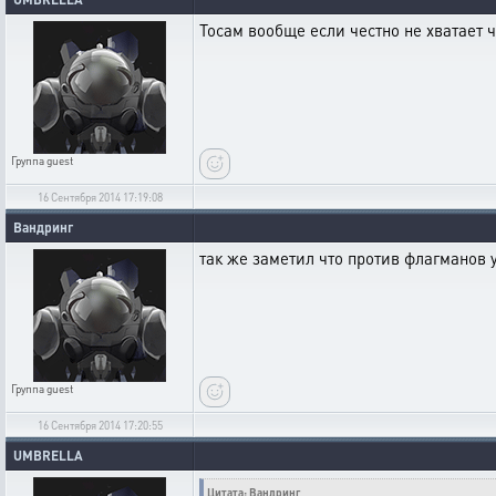
Тосам вообще если честно не хватает ч
Группа
guest
16 Сентября 2014 17:19:08
Вандринг
так же заметил что против флагманов у
Группа
guest
16 Сентября 2014 17:20:55
UMBRELLA
Цитата: Вандринг