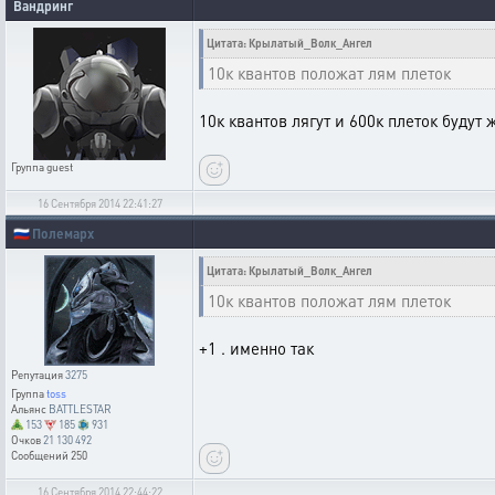
Вандринг
Цитата: Крылатый_Волк_Ангел
10к квантов положат лям плеток
10к квантов лягут и 600к плеток будут 
Группа
guest
16 Сентября 2014 22:41:27
🇷🇺
Полемарх
Цитата: Крылатый_Волк_Ангел
10к квантов положат лям плеток
+1 . именно так
Репутация
3275
Группа
toss
Альянс
BATTLESTAR
153
185
931
Очков
21 130 492
Сообщений
250
16 Сентября 2014 22:44:22