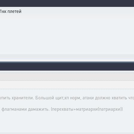
1кк плетей
упить хранители. Большой щит,хп норм, атаки должно хватить что
 и флагманами дамажить. (перехваты+матриархи(патриархи))