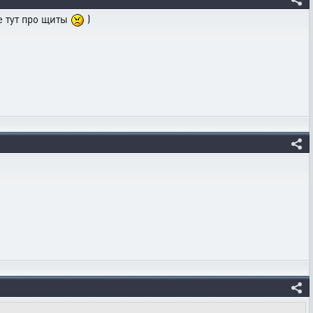
те тут про щиты
)