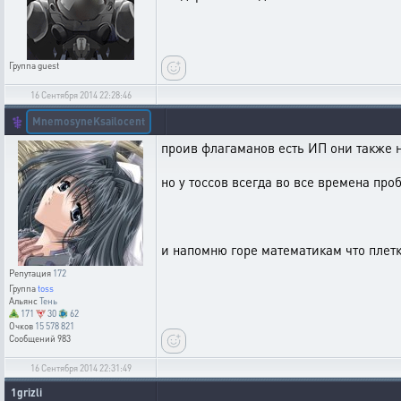
Группа
guest
16 Сентября 2014 22:28:46
MnemosyneKsailocent
⚕️
проив флагаманов есть ИП они также н
но у тоссов всегда во все времена пр
и напомню горе математикам что плетк
Репутация
172
Группа
toss
Альянс
Тень
171
30
62
Очков
15 578 821
Сообщений
983
16 Сентября 2014 22:31:49
1grizli