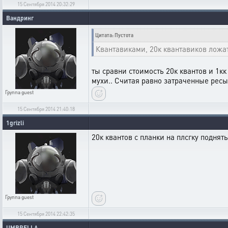
15 Сентября 2014 20:32:29
Вандринг
Цитата: Пустота
Квантавиками, 20к квантавиков ложат
ты сравни стоимость 20к квантов и 1кк
мухи.. Считая равно затраченные ресы 
Группа
guest
15 Сентября 2014 21:40:18
1grizli
20к квантов с планки на плсгку поднять
Группа
guest
15 Сентября 2014 22:42:35
UMBRELLA