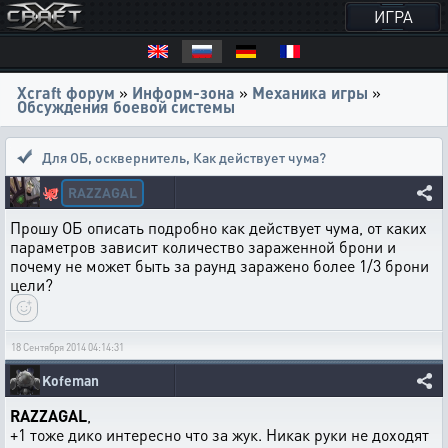
ИГРА
Xcraft форум
»
Информ-зона
»
Механика игры
»
Обсуждения боевой системы
Для ОБ, осквернитель
,
Как действует чума?
RAZZAGAL
🐙
Прошу ОБ описать подробно как действует чума, от каких
параметров зависит количество зараженной брони и
почему не может быть за раунд заражено более 1/3 брони
цели?
18 Сентября 2014 04:14:31
Kofeman
RAZZAGAL
,
+1 тоже дико интересно что за жук. Никак руки не доходят