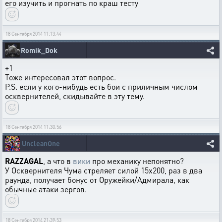
его изучить и прогнать по краш тесту
18 Сентября 2014 11:13:44
Romik_Dok
+1
Тоже интересовал этот вопрос.
P.S. если у кого-нибудь есть бои с приличным числом
осквернителей, скидывайте в эту тему.
18 Сентября 2014 11:30:56
UncleanOne
RAZZAGAL
, а что в
вики
про механику непонятно?
У Осквернителя Чума стреляет силой 15x200, раз в два
раунда, получает бонус от Оружейки/Адмирала, как
обычные атаки зергов.
18 Сентября 2014 21:39:53