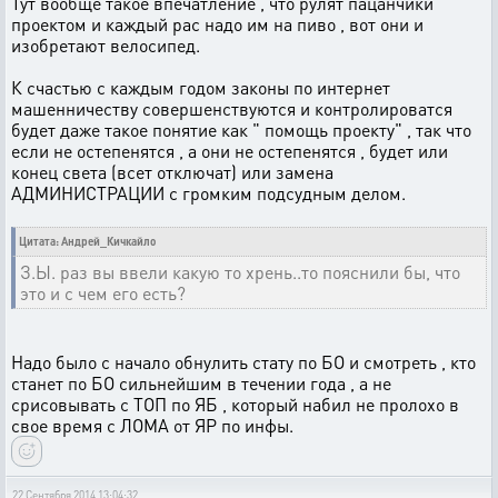
Тут вообще такое впечатление , что рулят пацанчики
проектом и каждый рас надо им на пиво , вот они и
изобретают велосипед.
К счастью с каждым годом законы по интернет
машенничеству совершенствуются и контролироватся
будет даже такое понятие как " помощь проекту" , так что
если не остепенятся , а они не остепенятся , будет или
конец света (всет отключат) или замена
АДМИНИСТРАЦИИ с громким подсудным делом.
Цитата: Андрей_Кичкайло
З.Ы. раз вы ввели какую то хрень..то пояснили бы, что
это и с чем его есть?
Надо было с начало обнулить стату по БО и смотреть , кто
станет по БО сильнейшим в течении года , а не
срисовывать с ТОП по ЯБ , который набил не пролохо в
свое время с ЛОМА от ЯР по инфы.
22 Сентября 2014 13:04:32