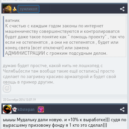
зумликоп
🍌
ватник
К счастью с каждым годом законы по интернет
машенничеству совершенствуются и контролироватся
будет даже такое понятие как " помощь проекту" , так что
если не остепенятся , а они не остепенятся , будет или
конец света (всет отключат) или замена
АДМИНИСТРАЦИИ с громким подсудным делом.
думаю будет простче, какой нить не лошкопед с
Челябы(если там вообще такие ещё остались) просто
сделает по загривку красиво армаатурой и будет свой
овощь в пример другим.
22 Сентября 2014 13:07:19
👻
k0stepan
ыыыы Мудальку дали новую. и +10% к выработке))) судя по
вырасшему призовому фонду я 1 кто это сделал)))