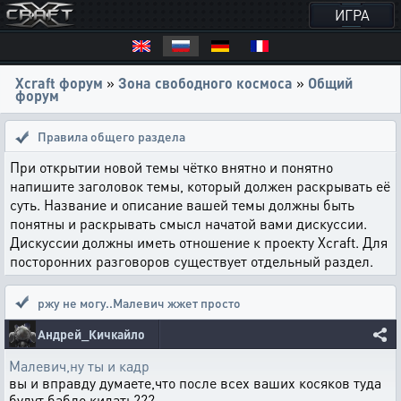
ИГРА
Xcraft форум
»
Зона свободного космоса
»
Общий
форум
Правила общего раздела
При открытии новой темы чётко внятно и понятно
напишите заголовок темы, который должен раскрывать её
суть. Название и описание вашей темы должны быть
понятны и раскрывать смысл начатой вами дискуссии.
Дискуссии должны иметь отношение к проекту Xcraft. Для
посторонних разговоров существует отдельный раздел.
ржу не могу..Малевич жжет просто
Андрей_Кичкайло
Малевич,ну ты и кадр
вы и вправду думаете,что после всех ваших косяков туда
будут бабло кидать???