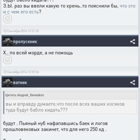
З.Ы. раз вы ввели какую то хрень..то пояснили бы,
что это
и с чем его есть
?
22 Сентября 2014 12:57:30
пропускник
Х.. по всей морде, а не помощь
22 Сентября 2014 12:59:56
ватник
Цитата: Андрей_Кичкайло
вы и вправду думаете,что после всех ваших косяков
туда будут бабло кидать???
будут . Пьяный нуб нафапавшись баек и логов
прошловековых закинет, что для него 250 хд .