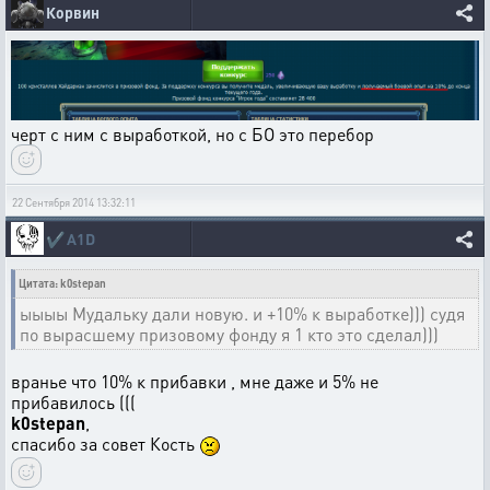
Корвин
черт с ним с выработкой, но с БО это перебор
22 Сентября 2014 13:32:11
✔️
A1D
Цитата: k0stepan
ыыыы Мудальку дали новую. и +10% к выработке))) судя
по вырасшему призовому фонду я 1 кто это сделал)))
вранье что 10% к прибавки , мне даже и 5% не
прибавилось (((
k0stepan
,
спасибо за совет Кость