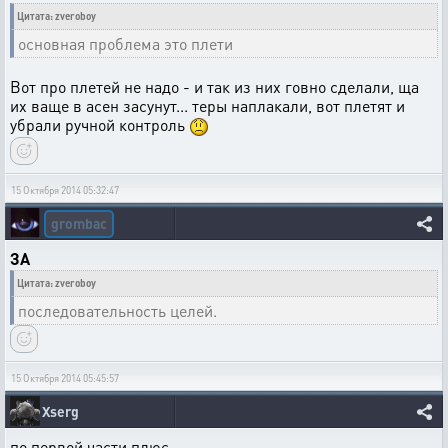
Цитата: zveroboy
основная проблема это плети
Вот про плетей не надо - и так из них говно сделали, ща
их ваще в асен засунут... теры наплакали, вот плетят и
убрали ручной контроль
15 Октября 2014 05:32:47
grombac
ЗА
Цитата: zveroboy
последовательность целей.
15 Октября 2014 05:45:57
Xserg
по первой части плюс,