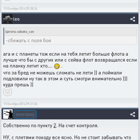
15 Октября 2014 09:28:24
leo
Цитата: sabaka_can
-сбежать с поля боя
ага и с планеты тож если на тебя летит больше флота а
лучше что бы с других или с сейва флот возвращался если
на планку летит кто....
.
что за бред не можешь сломать не лети )) а поймали
подловили ну так в этом и суть смотри внимательно )))
куда прешь ))
15 Октября 2014 09:31:06
zveroboy
Собственно по пункту
2
. На счет контроля.
НУ, с плетями походу все ясно. Но не стоит забывать что