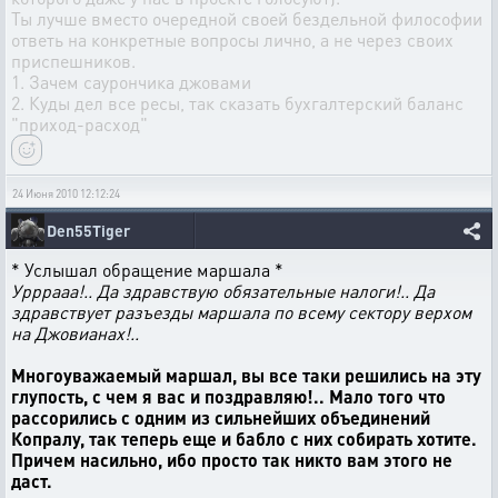
Ты лучше вместо очередной своей бездельной философии
ответь на конкретные вопросы лично, а не через своих
приспешников.
1. Зачем саурончика джовами
2. Куды дел все ресы, так сказать бухгалтерский баланс
"приход-расход"
24 Июня 2010 12:12:24
Den55Tiger
* Услышал обращение маршала *
Урррааа!.. Да здравствую обязательные налоги!.. Да
здравствует разъезды маршала по всему сектору верхом
на Джовианах!..
Многоуважаемый маршал, вы все таки решились на эту
глупость, с чем я вас и поздравляю!.. Мало того что
рассорились с одним из сильнейших объединений
Копралу, так теперь еще и бабло с них собирать хотите.
Причем насильно, ибо просто так никто вам этого не
даст.