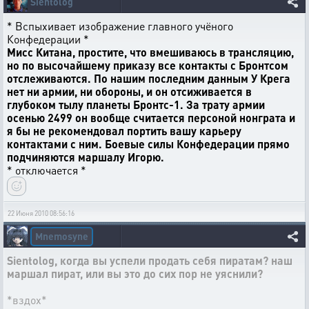
Sientolog
* Вспыхивает изображение главного учёного
Конфедерации *
Мисс Китана, простите, что вмешиваюсь в трансляцию,
но по высочайшему приказу все контакты с Бронтсом
отслеживаются. По нашим последним данным У Крега
нет ни армии, ни обороны, и он отсиживается в
глубоком тылу планеты Бронтс-1. За трату армии
осенью 2499 он вообще считается персоной нонграта и
я бы не рекомендовал портить вашу карьеру
контактами с ним. Боевые силы Конфедерации прямо
подчиняются маршалу Игорю.
* отключается *
22 Июня 2010 08:56:16
Mnemosyne
Sientolog, когда вы успели продать себя пиратам? наш
маршал пират, или вы это до сих пор не уяснили?
*вздох*