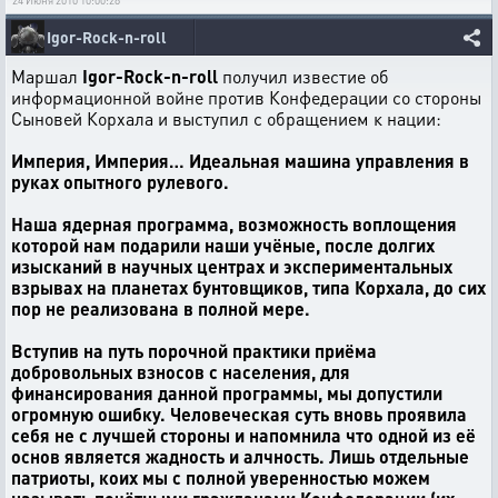
24 Июня 2010 10:00:28
Igor-Rock-n-roll
Маршал
Igor-Rock-n-roll
получил известие об
информационной войне против Конфедерации со стороны
Сыновей Корхала и выступил с обращением к нации:
Империя, Империя… Идеальная машина управления в
руках опытного рулевого.
Наша ядерная программа, возможность воплощения
которой нам подарили наши учёные, после долгих
изысканий в научных центрах и экспериментальных
взрывах на планетах бунтовщиков, типа Корхала, до сих
пор не реализована в полной мере.
Вступив на путь порочной практики приёма
добровольных взносов с населения, для
финансирования данной программы, мы допустили
огромную ошибку. Человеческая суть вновь проявила
себя не с лучшей стороны и напомнила что одной из её
основ является жадность и алчность. Лишь отдельные
патриоты, коих мы с полной уверенностью можем