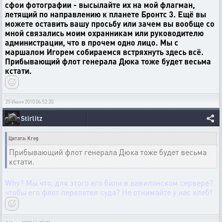
сфои фотографии - высылайте их на мой флагман,
летящий по направлению к планете Бронтс 3. Ещё вы
можете оставить вашу просьбу или зачем вы вообще со
мной связались моим охранникам или руководителю
администрации, что в прочем одно лицо. Мы с
маршалом Игорем собираемся встряхнуть здесь всё.
Прибывающий флот генерала Дюка тоже будет весьма
кстати.
25 Июня 2010 06:52:20
Stirlitz
Цитата: Kreg
Прибывающий флот генерала Дюка тоже будет весьма
кстати.
Why? Мы что, для этого его били в вавилонском сервере?
чтобы его флот перелетел суда? Не отнимайте у нас хлеб!