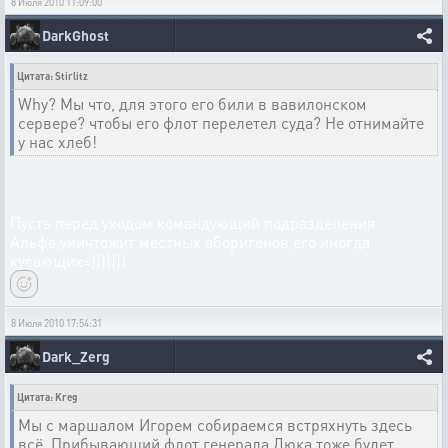
8 Июля 2010 11:09:00
DarkGhost
Цитата: Stirlitz
Why? Мы что, для этого его били в вавилонском
сервере? чтобы его флот перелетел суда? Не отнимайте
у нас хлеб!
Пусть перед уходом командующий подразделения
Альфа,уничтожит местных аборигенов,его иногда
кусающих=)))))))
8 Июля 2010 17:54:31
Dark_Zerg
Цитата: Kreg
Мы с маршалом Игорем собираемся встряхнуть здесь
всё. Прибывающий флот генерала Дюка тоже будет