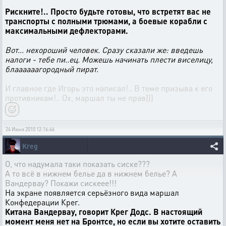
Рискните!.. Просто будьте готовы, что встретят вас не
транспорты с полными трюмами, а боевые корабли с
максимальными дефлекторами.
Вот... нехороший человек. Сразу сказали же: введешь
налоги - тебе пи..ец. Можешь начинать плести виселицу,
блаааааагородный пират.
И главное где Игорь это написал!.. В теме призыва к его
противникам!.. Ох, маршал ты не прав)))
24 Июня 2010 12:16:46
Kreg
О, что надумала таки показать сиске???
А то всё в нижнем белье да в нижнем белье? А
Вандервау? Покажи сискеее!!!
На экране появляется серьёзного вида маршал
Конфедерации Крег.
Китана Вандервау, говорит Крег Додс. В настоящий
момент меня нет на Бронтсе, но если вы хотите оставить