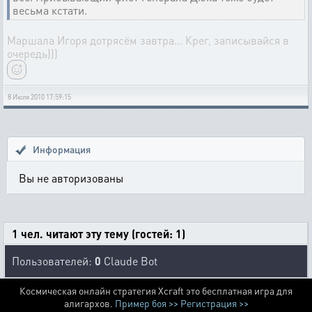
весьма кстати.
Маршала Игоря дотрясём завтра... Крег, записывайся в
очередь)))
8 Июля 2010 17:59:15
Информация
Вы не авторизованы
1 чел. читают эту тему (гостей: 1)
Пользователей:
0
Claude Bot
Космическая онлайн стратегия Xcraft это бесплатная игра для
алигархов.
Пример боя >>
Регистрация >>