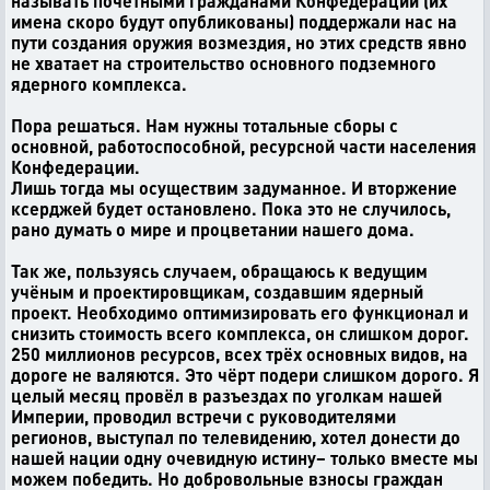
называть почётными гражданами Конфедерации (их
имена скоро будут опубликованы) поддержали нас на
пути создания оружия возмездия, но этих средств явно
не хватает на строительство основного подземного
ядерного комплекса.
Пора решаться. Нам нужны тотальные сборы с
основной, работоспособной, ресурсной части населения
Конфедерации.
Лишь тогда мы осуществим задуманное. И вторжение
ксерджей будет остановлено. Пока это не случилось,
рано думать о мире и процветании нашего дома.
Так же, пользуясь случаем, обращаюсь к ведущим
учёным и проектировщикам, создавшим ядерный
проект. Необходимо оптимизировать его функционал и
снизить стоимость всего комплекса, он слишком дорог.
250 миллионов ресурсов, всех трёх основных видов, на
дороге не валяются. Это чёрт подери слишком дорого. Я
целый месяц провёл в разъездах по уголкам нашей
Империи, проводил встречи с руководителями
регионов, выступал по телевидению, хотел донести до
нашей нации одну очевидную истину– только вместе мы
можем победить. Но добровольные взносы граждан