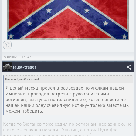
24 Июня 2010 12:04:51
faust-trader
Цитата: Igor-Rock-n-roll
Я целый месяц провёл в разъездах по уголкам нашей
Империи, проводил встречи с руководителями
регионов, выступал по телевидению, хотел донести до
нашей нации одну очевидную истину– только вместе мы
можем победить.
Когда то Зюганов тоже ездил по регионам, нес ахинею, но
в итоге - сначала победил Ульцин, а потом Путин(за
которого даже у нас в проекте голосуют).