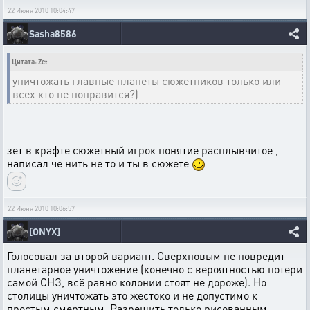
22 Июня 2010 10:04:47
Sasha8586
Цитата: Zet
уничтожать главные планеты сюжетников только или
всех кто не понравится?)
зет в крафте сюжетный игрок понятие расплывчитое ,
написал че нить не то и ты в сюжете
22 Июня 2010 10:06:57
[ONYX]
Голосовал за второй вариант. Сверхновым не повредит
планетарное уничтожение (конечно с вероятностью потери
самой СНЗ, всё равно колонии стоят не дороже). Но
столицы уничтожать это жестоко и не допустимо к
простым смертным. Разрешить только рисованным