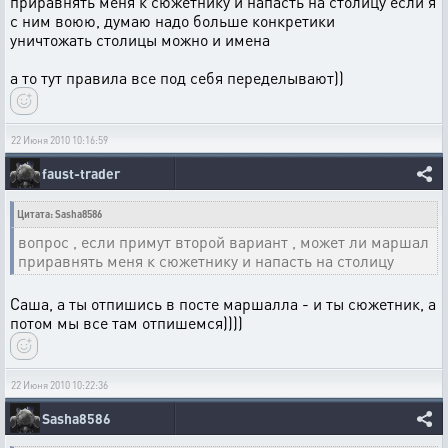
приравнять меня к сюжетнику и напасть на столицу если я
с ним воюю, думаю надо больше конкретики
уничтожать столицы можно и имена
а то тут правила все под себя переделывают))
22 Июня 2010 10:16:59
faust-trader
Цитата: Sasha8586
вопрос , если примут второй вариант , может ли маршал
приравнять меня к сюжетнику и напасть на столицу
Саша, а ты отпишись в посте маршалла - и ты сюжетник, а
потом мы все там отпишемся))))
22 Июня 2010 10:22:36
Sasha8586