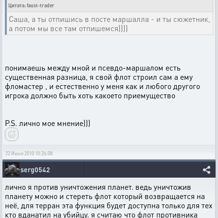
Цитата: faust-trader
Саша, а ты отпишись в посте маршалла - и ты сюжетник,
а потом мы все там отпишемся))))
понимаешь между мной и псевдо-маршалом есть
существенная разница, я свой флот строил сам а ему
фломастер , и естественно у меня как и любого другого
игрока должно быть хоть какоето приемущество
Р.S. лично мое мнение)))
22 Июня 2010 10:26:08
serg0542
лично я против уничтожения планет. ведь уничтожив
планету можно и стереть флот который возвращается на
неё, для терран эта функция будет доступна только для тех
кто вданатил на убийцу. я считаю что флот противника