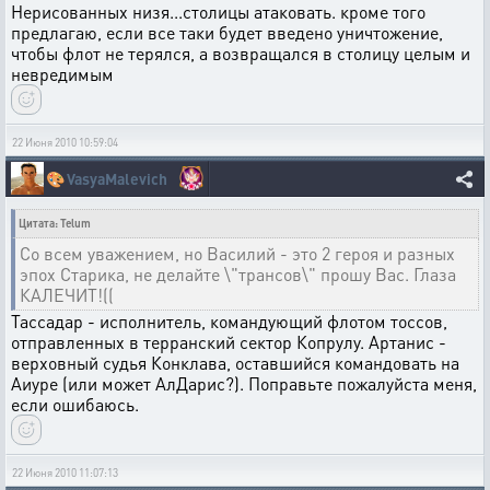
Нерисованных низя...столицы атаковать. кроме того
предлагаю, если все таки будет введено уничтожение,
чтобы флот не терялся, а возвращался в столицу целым и
невредимым
22 Июня 2010 10:59:04
🎨
VasyaMalevich
Цитата: Telum
Со всем уважением, но Василий - это 2 героя и разных
эпох Старика, не делайте \"трансов\" прошу Вас. Глаза
КАЛЕЧИТ!((
Тассадар - исполнитель, командующий флотом тоссов,
отправленных в терранский сектор Копрулу. Артанис -
верховный судья Конклава, оставшийся командовать на
Аиуре (или может АлДарис?). Поправьте пожалуйста меня,
если ошибаюсь.
22 Июня 2010 11:07:13