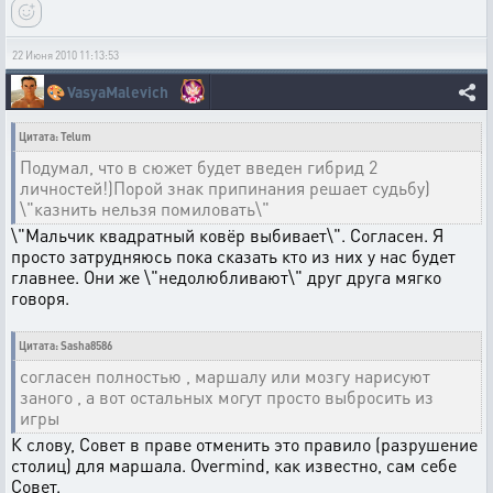
22 Июня 2010 11:13:53
🎨
VasyaMalevich
Цитата: Telum
Подумал, что в сюжет будет введен гибрид 2
личностей!)Порой знак припинания решает судьбу)
\"казнить нельзя помиловать\"
\"Мальчик квадратный ковёр выбивает\". Согласен. Я
просто затрудняюсь пока сказать кто из них у нас будет
главнее. Они же \"недолюбливают\" друг друга мягко
говоря.
Цитата: Sasha8586
согласен полностью , маршалу или мозгу нарисуют
заного , а вот остальных могут просто выбросить из
игры
К слову, Совет в праве отменить это правило (разрушение
столиц) для маршала. Overmind, как известно, сам себе
Совет.