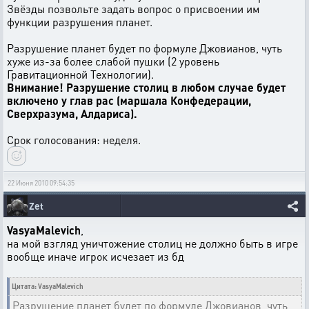
Звёзды позвольте задать вопрос о присвоении им
функции разрушения планет.
Разрушение планет будет по формуле Джовианов, чуть
хуже из-за более слабой пушки (2 уровень
Гравитационной Технологии).
Внимание! Разрушение столиц в любом случае будет
включено у глав рас (маршала Конфедерации,
Сверхразума, Алдариса).
Срок голосования: неделя.
22 Июня 2010 09:54:35
Zet
VasyaMalevich
,
на мой взгляд уничтожение столиц не должно быть в игре
вообще иначе игрок исчезает из бд
Цитата: VasyaMalevich
Разрушение планет будет по формуле Джовианов, чуть