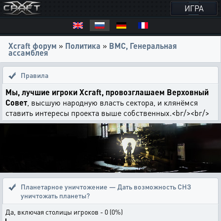
ИГРА
Xcraft форум
»
Политика
»
ВМС, Генеральная
ассамблея
Правила
Мы, лучшие игроки Xcraft, провозглашаем Верховный
Совет
, высшую народную власть сектора, и клянёмся
ставить интересы проекта выше собственных.<br/><br/>
Планетарное уничтожение — Дать возможность СНЗ
уничтожать планеты?
Да, включая столицы игроков - 0 (0%)