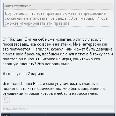
Цитата: VasyaMalevich
Другое дело, что есть правила сюжета, запрещающие
сюжетникам атаковать "от балды". Хотя маршал Игорь
сможет игнорировать эти правила.
От "балды" Биг на себе уже испытал, хотя согласился
посоветовавшись со всеми на атаки. Мне интересно как
это получается: Напился, курнул, или может быть девушка
сюжетника бросила, вообщем клюнул петух в 5 точку его и
полетел он выгонять игрока из игры, уничтожив его
главную планету? Это неправильно.
Я голосую за 2 вариант.
Зы: Если Главы Расс и смогут уничтожать главные
планеты, это категорически должно быть запрещено в
отношении игроков которые небыли нарисованны.
22 Июня 2010 10:43:45