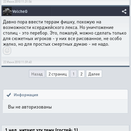
22 Июня 2010 11:31:56
VolcheG
Давно пора ввести террам фишку, похожую на
возможности ксерджейского лекса. Но уничтожение
столиц - это перебор. Это, пожалуй, можно сделать только
для сюжетных игроков - у них все рисованное, не особо
жалко, но для простых смертных думаю - не надо.
22 Июня 2010 11:59:40
Назад
2 страниц
1
2
Далее
Информация
Вы не авторизованы
1 чел. читают эту тему (гостей: 1)