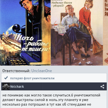
Ответственный:
UncleanOne
потерял флот уничтожители
VolcharA
не понимаю как могло такое случиться.6 уничтожителей
делают выстрелы силой в ноль.эту планету я уже
несколько раз потрошил а тут как об стену.даже не