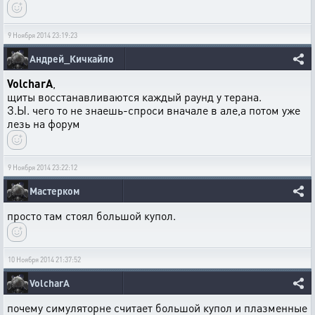
9 Ноября 2014 23:19:23
Андрей_Кичкайло
VolcharA
,
щиты восстанавливаются каждый раунд у терана.
З.Ы. чего то не знаешь-спроси вначале в але,а потом уже
лезь на форум
9 Ноября 2014 23:22:12
Мастерком
просто там стоял большой купол.
10 Ноября 2014 21:37:52
VolcharA
почему симуляторне считает большой купол и плазменные