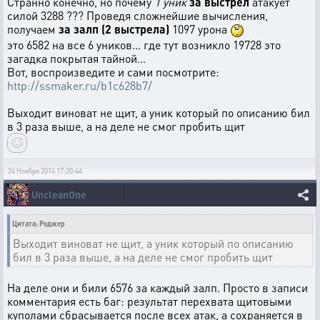
Странно конечно, но почему
1 уник
за выстрел
атакует
силой 3288 ??? Проведя сложнейшие вычисления,
получаем
за залп (2 выстрела)
1097 урона
это 6582 на все 6 уников... где тут возникло 19728 это
загадка покрытая тайной...
Вот, воспроизведите и сами посмотрите:
http://ssmaker.ru/b1c628b7/
Выходит виноват не щит, а уник который по описанию бил
в 3 раза выше, а на деле не смог пробить щит
24 Ноября 2014 17:20:44
UncleanOne
Цитата: Роджер
Выходит виноват не щит, а уник который по описанию
бил в 3 раза выше, а на деле не смог пробить щит
На деле они и били 6576 за каждый залп. Просто в записи
комментария есть баг: результат перехвата щитовыми
куполами сбрасывается после всех атак, а сохраняется в