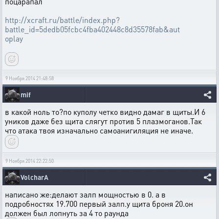
поцарапал
http://xcraft.ru/battle/index.php?
battle_id=5dedb05fcbc4fba402448c8d35578fab&aut
oplay
9 Ноября 2014 21:48:58
mif
в какой ноль то?по куполу четко видно дамаг в щиты.И 6
уников даже без щита слягут против 5 плазмоганов.Так
что атака твоя изначально самоанигиляция не иначе.
9 Ноября 2014 22:22:50
VolcharA
написано же:делают залп мощностью в 0. а в
подробностях 19.700 первый залп.у щита броня 20.он
должен был лопнуть за 4 то раунда