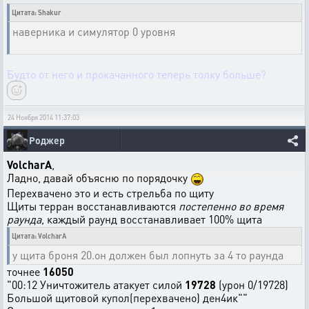
Цитата: Shakur
наверника и симулятор 0 уровня
Будто от него и прокачанного теперь толку больше?
24 Ноября 2014 11:37:03
Роджер
VolcharA
,
Ладно, давай объясню по порядочку
Перехвачено это и есть стрельба по щиту
Щиты терран восстанавливаются
постепенно во время
раунда
, каждый раунд восстанавливает 100% щита
Цитата: VolcharA
у щита броня 20.он должен был лопнуть за 4 то раунда
точнее
16050
"00:12 Уничтожитель атакует силой
19728
(урон 0/19728)
Большой щитовой купол(перехвачено) ден4ик""