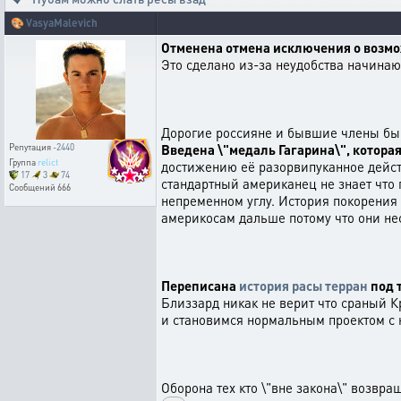
🎨
VasyaMalevich
Отменена отмена исключения о возмож
Это сделано из-за неудобства начина
Дорогие россияне и бывшие члены бы
Введена \"медаль Гагарина\", которая
Репутация
-2440
Группа
relict
достижению её разорвипуканное действ
17
3
74
стандартный американец не знает что 
Сообщений
666
непременном углу. История покорения 
америкосам дальше потому что они не
Переписана
история расы терран
под 
Близзард никак не верит что сраный К
и становимся нормальным проектом с 
Оборона тех кто \"вне закона\" возвра