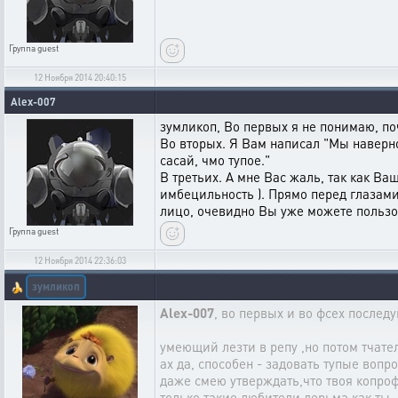
Группа
guest
12 Ноября 2014 20:40:15
Alex-007
зумликоп, Во первых я не понимаю, по
Во вторых. Я Вам написал "Мы наверное
сасай, чмо тупое."
В третьих. А мне Вас жаль, так как В
имбецильность ). Прямо перед глазами
лицо, очевидно Вы уже можете пользов
Группа
guest
12 Ноября 2014 22:36:03
зумликоп
🍌
Alex-007
, во первых и во фсех послед
умеющий лезти в репу ,но потом тчате
ах да, способен - задовать тупые вопр
даже смею утверждать,что твоя копроф
только такие любители дерьма как ты,