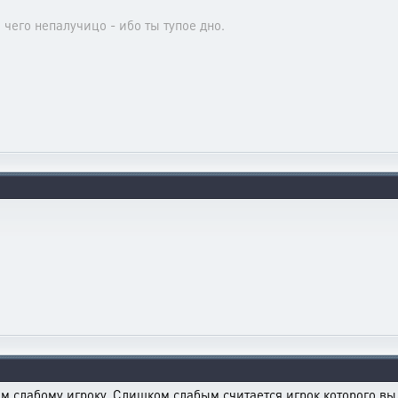
е чего непалучицо - ибо ты тупое дно.
 слабому игроку. Слишком слабым считается игрок которого вы 