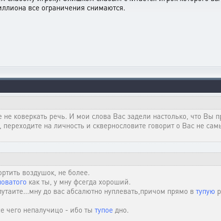
миллиона все ограничения снимаются.
е не коверкать речь. И мои слова Вас задели настолько, что Вы 
ь, переходите на личность и сквернословите говорит о Вас не са
ортить воздушок, не более.
поватого
как ты, у мну фсегда хороший.
 путаите...мну до вас абсалютно нуплевать,причом прямо в
тупую
р
 не чего непалучицо - ибо ты
тупое
дно.