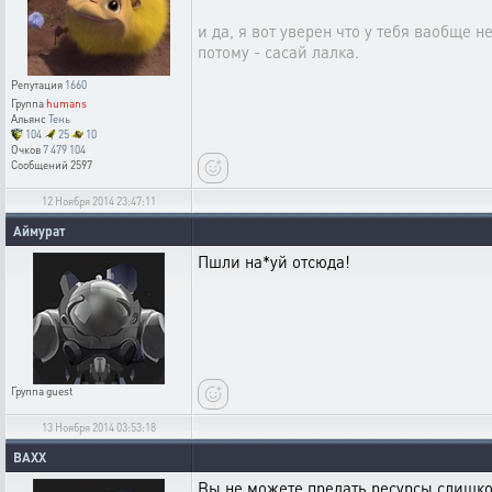
и да, я вот уверен что у тебя ваобще н
потому - сасай лалка.
Репутация
1660
Группа
humans
Альянс
Тень
104
25
10
Очков
7 479 104
Сообщений
2597
12 Ноября 2014 23:47:11
Aймурат
Пшли на*уй отсюда!
Группа
guest
13 Ноября 2014 03:53:18
BAXX
Вы не можете предать ресурсы слишком