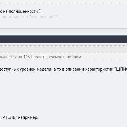
с не полноценности ))
 повторяет это "выражение" ? ))
выдаётся за 1961 полёт в космос шпионом
доступных уровней медали, а то в описании характеристик "ШП
ИГАТЕЛЬ" например.