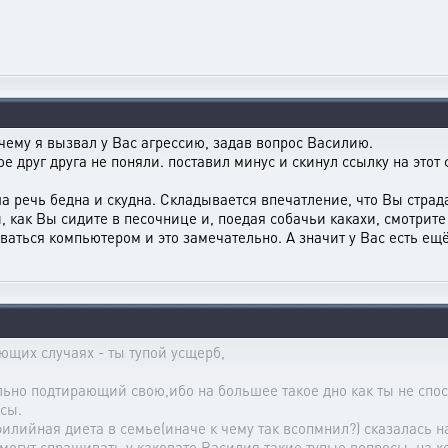
чему я вызвал у Вас агрессию, задав вопрос Василию.
 друг друга не поняли. поставил минус и скинул ссылку на этот ф
аша речь бедна и скудна. Складывается впечатление, что Вы стр
, как Вы сидите в песочнице и, поедая собачьи какахи, смотрите
аться компьютером и это замечательно. А значит у Вас есть ещ
ующих случаях - ты тупой усщерб,
льно подтирающий свою,ибо на большее такое дно как ты не спос
осы.
илийная диета в семье(иначе к чему так всопмнил?) сказалась н
 могут спрашивать у каковато Василия такие тупые вопросы, на к