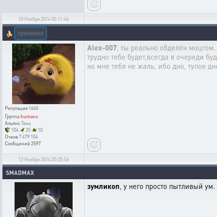
10 Ноября 2014 00:11:46
зумликоп
🍌
Alex-007
, ты реально обделён моцгом.
трудно тебе будет,всегда в очереди буд
но мне тебя не жаль, ибо дно, тупое дн
Репутация
1660
Группа
humans
Альянс
Тень
104
25
10
Очков
7 479 104
Сообщений
2597
12 Ноября 2014 20:20:56
SMADMAX
зумликоп
, у него просто пытливый ум.