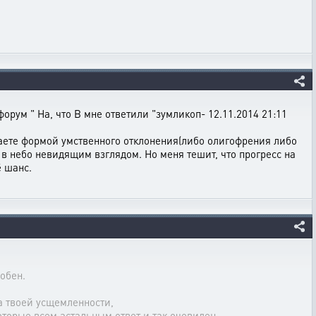
орум " На, что В мне ответили "зумликоп- 12.11.2014 21:11
адаете формой умственного отклонения(либо олигофрения либо
 в небо невидящим взглядом. Но меня тешит, что прогресс на
ё шанс.
обен.
а твоей усщемленности,
оторые всем астальным ответ и так очевиден.