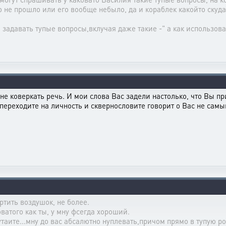
счо не прошло или его вообще небыло, да и кораблек какойто ску
 задавать тупые вопросы,вклучая даже такие -" а как использова
 не коверкать речь. И мои слова Вас задели настолько, что Вы п
, переходите на личность и сквернословите говорит о Вас не сам
ртить воздушок, не более.
оватого как ты, у мну фсегда хороший.
путаите...мну до вас абсалютно нуплевать,причом прямо в тупую р