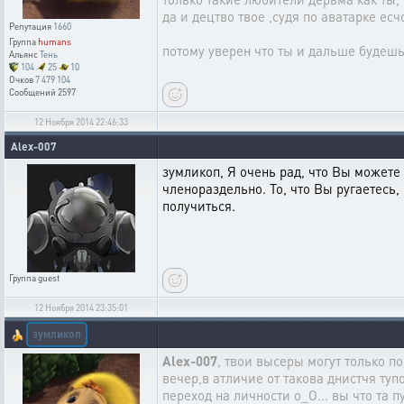
да и децтво твое ,судя по аватарке е
Репутация
1660
Группа
humans
потому уверен что ты и дальше будешь
Альянс
Тень
104
25
10
Очков
7 479 104
Сообщений
2597
12 Ноября 2014 22:46:33
Alex-007
зумликоп, Я очень рад, что Вы можете
членораздельно. То, что Вы ругаетесь
получиться.
Группа
guest
12 Ноября 2014 23:35:01
зумликоп
🍌
Alex-007
, твои высеры могут только по
вечер,в атличие от такова днистчя туп
переход на личности о_О... вы что та 