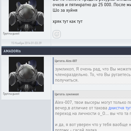
очков и пятикратно до 25 000. После 
Шо за хуйня
хряк тут как тут
Группа
guest
15 Ноября 2014 01:03:39
AMADORis
Цитата: Alex-007
зумликоп, Я очень рад, что Вы может
членораздельно. То, что Вы ругаетес
получиться.
Группа
guest
Цитата: зумликоп
Alex-007, твои высеры могут только п
вечер,в атличие от такова
днистчя
ту
переход на личности о_О... вы что та
и да, я вот уверен что у тебя ваобще
потому - сасай лалка.