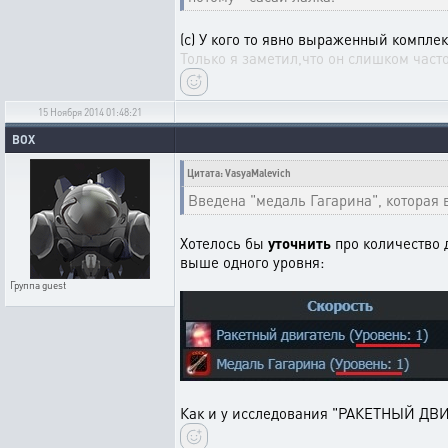
(с) У кого то явно выраженный комплек
Только я заметил,что он слишком часто
15 Ноября 2014 01:48:21
BOX
Цитата: VasyaMalevich
Введена "медаль Гагарина", которая 
Хотелось бы
уточнить
про количество 
выше одного уровня:
Группа
guest
Как и у исследования "РАКЕТНЫЙ ДВ