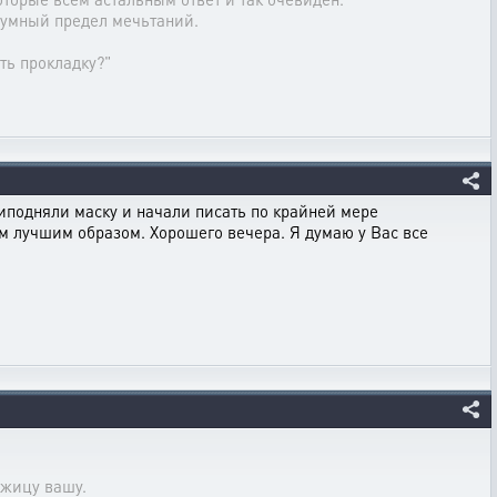
даумный предел мечьтаний.
ть прокладку?"
риподняли маску и начали писать по крайней мере
ым лучшим образом. Хорошего вечера. Я думаю у Вас все
ожицу вашу.