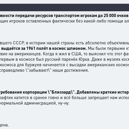
ности передачи ресурсов транспортом игрокам до 25 000 очков 
ющих игроков оставленных фактически без какой-либо помощи ал
вшего СССР, в истории нашей страны есть абсолютно объективн
 выдаётся за 1961 полёт в космос шпионом.
Мы были первыми кто
ие на американцев. Когда я жил в США, то выяснил что этот фа
первым в космосе был русский паренёк Юрка. Даже в музеях косм
космоса для буржуев начинается с высадки американских космона
справедливо \"забывают\" наши достижения.
требования корпорации \"Близзард\". Добавлены краткие истори
рафтик катится в сраное говно и всё больше запрещает нам испо
нормальной админисрацией, ну-ну.
щена.