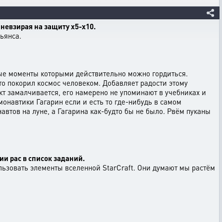
невзирая на защиту х5-х10.
ьянса.
ые моменты которыми действительно можно гордиться.
 покорил космос человеком. Добавляет радости этому
кт замалчивается, его намерено не упоминают в учебниках и
онавтики Гагарин если и есть то где-нибудь в самом
втов на луне, а Гагарина как-будто бы не было. Рвём пуканы
и рас в список заданий.
льзовать элементы вселенной StarCraft. Они думают мы растём