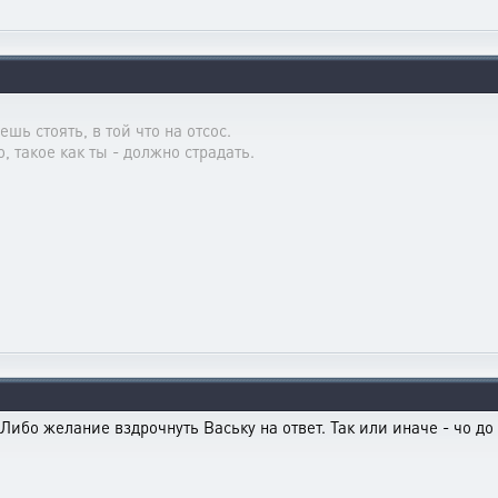
ешь стоять, в той что на отсос.
о, такое как ты - должно страдать.
 Либо желание вздрочнуть Ваську на ответ. Так или иначе - чо д