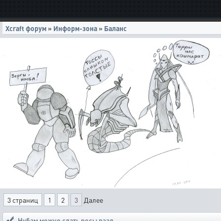
Xcraft форум
»
Информ-зона
»
Баланс
3 страниц
1
2
3
Далее
Нубам можно слать ресы взад