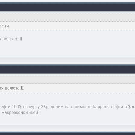
нефти
волюта.)))
 волюта.)))
нефти 100$ по курсу 36р) делим на стоимость барреля нефти в $ 
й макроэкономикой))