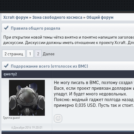
Xcraft форум
»
Зона свободного космоса
»
Общий форум
Правила общего раздела
При открытии новой темы чётко внятно и понятно напишите заголов
дискуссии. Дискуссии должны иметь отношение к проекту Xcraft. Д
2 страниц
1
2
Далее
Подорожание всего (отголосок из ВМС)
qwerty2
Не могу писать в ВМС, поэтому создал 
Вася, если проект привязан долларам 
упадут. И будет много недовольных.
Поясню: модный гаджет полгода назад с
примерно 0,035 USD. Пусть так и стоит
Группа
guest
6 Декабря 2014 19:20:01