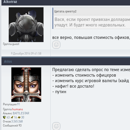
Alkotraz
Цитата: qwerty2
Вася, если проект привязан долларам
упадут. И будет много недовольных.
все верно, повышая стоимость офиков,
Группа
guest
9 Декабря 2014 09:41:58
Atiss
Предлагаю сделать опрос по теме изм
- изменить стоимость офицеров
- изменить курс игровой валюты (хайд
- нафиг! все достало!
- путин
Репутация
91
Группа
humans
Альянс
BATTLESTAR
43
16
30
Очков
3 245 268
Сообщений
93