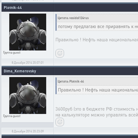
Plotnik-44
Цитата: vasidol124rus
потому предлагаю все приравнять к 
Правильно ! Нефть наша национальная 
Группа
guest
8 Декабря 2014 20:07:01
Dima_Kemerovsky
Цитата: Plotnik-44
Правильно ! Нефть наша национальная
3600руб (это в бюджете РФ стоимость 
на калькуляторе можно управлять все
Группа
guest
8 Декабря 2014 20:23:09