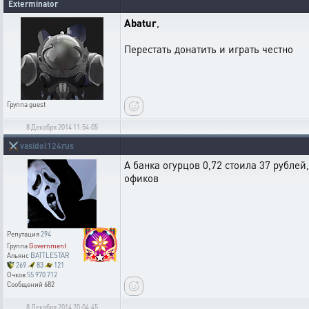
Exterminator
Abatur
,
Перестать донатить и играть честно
Группа
guest
8 Декабря 2014 11:54:05
⚔️
vasidol124rus
А банка огурцов 0,72 стоила 37 рублей
офиков
Репутация
294
Группа
Government
Альянс
BATTLESTAR
269
83
121
Очков
55 970 712
Сообщений
682
8 Декабря 2014 20:04:45