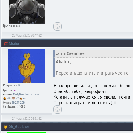
Группа
guest
23 Марта 2020 20:47:22
💢
Abatur
Цитата: Exterminator
Abatur
,
Перестать донатить и играть честно
Я аж прослезился , это так мило было в
Репутация
86
Группа
xerj
Спасибо тебе, некрофил :)
Альянс
OnlyOneTeam4Rever
Кстати , а получается , я сделал почт
203
29
63
Перестал играть и донатить ))))
Очков
28 279 208
Сообщений
1084
24 Марта 2020 08:22:32
☀️
Oh_Gebieter