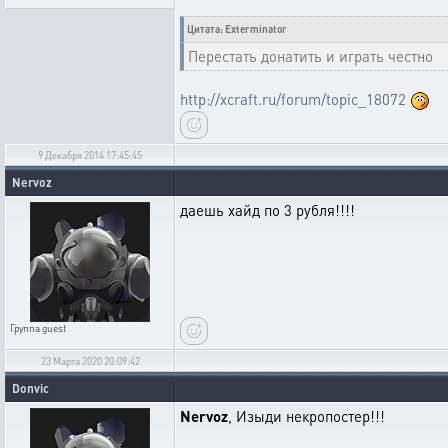
Цитата: Exterminator
Перестать донатить и играть честно
http://xcraft.ru/forum/topic_18072
9 Декабря 2014 17:45:45
Nervoz
даешь хайд по 3 рубля!!!!
Группа
guest
23 Марта 2020 20:09:42
Donvic
Nervoz
, Изыди некропостер!!!