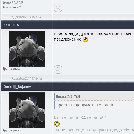
Очков
3 245 268
Сообщений
93
9 Декабря 2014 15:57:47
ZeD_TGN
просто надо думать головой при повы
предложение
Группа
guest
9 Декабря 2014 17:34:56
Dmitrijj_Bujanov
Цитата: ZeD_TGN
просто надо думать головой
Кто головой?КА головой?
Ты небось еще и подарки от деда Моро
Группа
guest