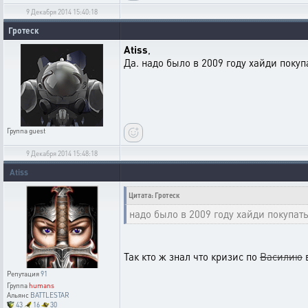
9 Декабря 2014 15:40:18
Гротеск
Atiss
,
Да. надо было в 2009 году хайди поку
Группа
guest
9 Декабря 2014 15:48:18
Atiss
Цитата: Гротеск
надо было в 2009 году хайди покупат
Так кто ж знал что кризис по
Василию
в
Репутация
91
Группа
humans
Альянс
BATTLESTAR
43
16
30