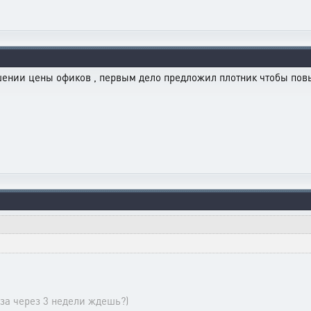
шении цены офиков , первым дело предложил плотник чтобы повы
за через 3 недели ждешь?)