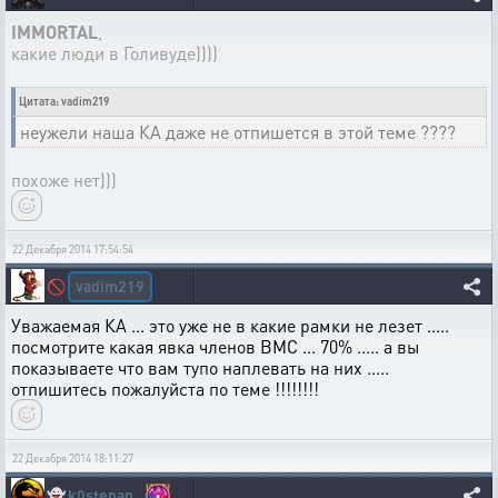
IMMORTAL
,
какие люди в Голивуде))))
Цитата: vadim219
неужели наша КА даже не отпишется в этой теме ????
похоже нет)))
22 Декабря 2014 17:54:54
vadim219
🚫
Уважаемая КА ... это уже не в какие рамки не лезет .....
посмотрите какая явка членов ВМС ... 70% ..... а вы
показываете что вам тупо наплевать на них .....
отпишитесь пожалуйста по теме !!!!!!!!
22 Декабря 2014 18:11:27
👻
k0stepan