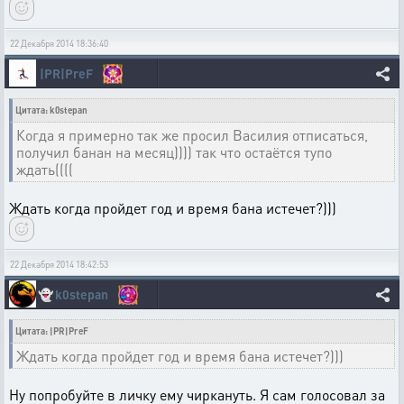
22 Декабря 2014 18:36:40
|PR|PreF
Цитата: k0stepan
Когда я примерно так же просил Василия отписаться,
получил банан на месяц)))) так что остаётся тупо
ждать((((
Ждать когда пройдет год и время бана истечет?)))
22 Декабря 2014 18:42:53
👻
k0stepan
Цитата: |PR|PreF
Ждать когда пройдет год и время бана истечет?)))
Ну попробуйте в личку ему чиркануть. Я сам голосовал за