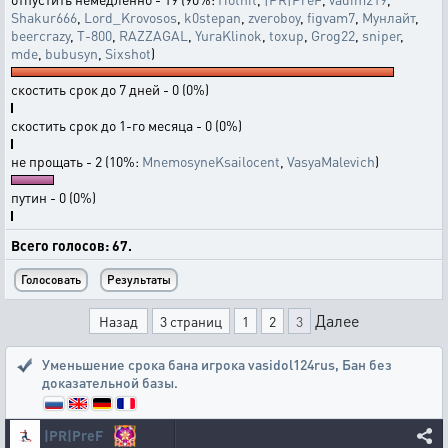
Shakur666
,
Lord_Krovosos
,
k0stepan
,
zveroboy
,
figvam7
,
Мунлайт
,
beercrazy
,
T-800
,
RAZZAGAL
,
YuraKlinok
,
toxup
,
Grog22
,
sniper
,
mde
,
bubusyn
,
Sixshot
)
скостить срок до 7 дней - 0 (0%)
скостить срок до 1-го месяца - 0 (0%)
не прощать - 2 (10%:
MnemosyneKsailocent
,
VasyaMalevich
)
путин - 0 (0%)
Всего голосов: 67.
Далее
Назад
3 страниц
1
2
3
Уменьшение срока бана игрока vasidol124rus
,
Бан без
доказательной базы.
|PR|PreF