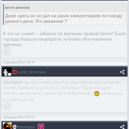
Цитата: glassmaxx
Даже здесь он не дал ни каких комментариев по поводу
данного дела. Это уважение ?
А что он скажет - забанил по велению правой пятки? Было
гораздо больше кандидатов за более обоснованные
причины
22 Декабря 2014 19:07:19
⭕
Lord_Krovosos
k0stepan
ты про меня чтоли? я обычный игрок, которому
посчастливилось добыть 3 халявных Пирата и даже
совсем не донатер. какой же я избранный?
меня даже
в Совете 25 нет
22 Декабря 2014 19:37:15
👻
k0stepan