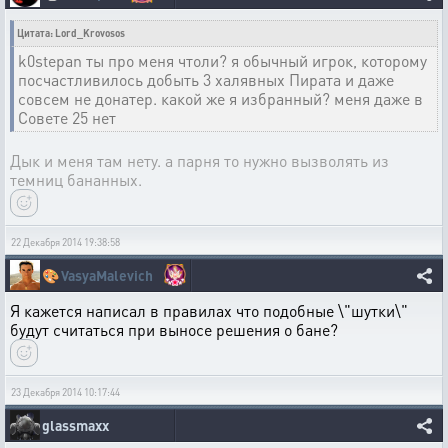
Цитата: Lord_Krovosos
k0stepan ты про меня чтоли? я обычный игрок, которому
посчастливилось добыть 3 халявных Пирата и даже
совсем не донатер. какой же я избранный? меня даже в
Совете 25 нет
Дык и меня там нету. а парня то нужно вызволять из
темниц бананных.
22 Декабря 2014 19:38:58
🎨
VasyaMalevich
Я кажется написал в правилах что подобные \"шутки\"
будут считаться при выносе решения о бане?
23 Декабря 2014 10:17:44
glassmaxx