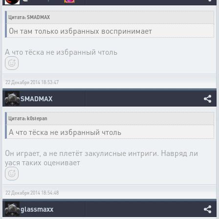
Цитата: SMADMAX
Он там только избранных воспринимает
А что тёска не избранный чтоль
22 Декабря 2014 18:53:47
SMADMAX
Цитата: k0stepan
А что тёска не избранный чтоль
Он играет, а не плетёт закулисные интриги. Навряд ли
уася таких оценивает
22 Декабря 2014 18:54:48
glassmaxx