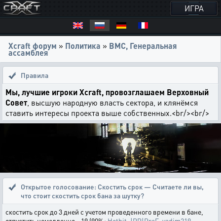
ИГРА
Xcraft форум
»
Политика
»
ВМС, Генеральная
ассамблея
Правила
Мы, лучшие игроки Xcraft, провозглашаем Верховный
Совет
, высшую народную власть сектора, и клянёмся
ставить интересы проекта выше собственных.<br/><br/>
Открытое голосование:
Скостить срок — Считаете ли вы,
что стоит скостить срок бана за шутку?
скостить срок до 3 дней с учетом проведенного времени в бане,
отпустить немедленно - 19 (90%:
Hothit
,
|PR|PreF
,
vadim219
,