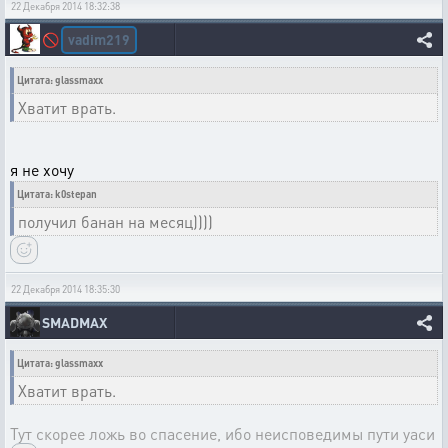
22 Декабря 2014 18:32:38
vadim219
🚫
Цитата: glassmaxx
Хватит врать.
я не хочу
Цитата: k0stepan
получил банан на месяц))))
22 Декабря 2014 18:35:30
SMADMAX
Цитата: glassmaxx
Хватит врать.
Тут скорее ложь во спасение, ибо неисповедимы пути уаси