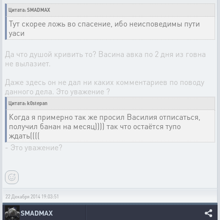
Цитата: SMADMAX
Тут скорее ложь во спасение, ибо неисповедимы пути
уаси
Да что душой кривить то? Васина авка по 2 дня из говна
не вылазиет.
Даже здесь он не дал ни каких комментариев по поводу
данного дела. Это уважение ?
Цитата: k0stepan
Когда я примерно так же просил Василия отписаться,
получил банан на месяц)))) так что остаётся тупо
ждать((((
- Это уважение?
22 Декабря 2014 19:03:51
SMADMAX