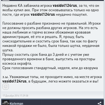
Недавно КА забанила игрока
vasidol124rus
, за то, что он
якобы купил акк. При этом основывалась только на одно
посте, где игрок
vasidol124rus
неудачно пошутил.
Голосование о разбане признанно не правильной. Игроки
не должны просить разбана других игроков. На это есть
наша любимая и горячо всеми обожаемая кровавая
администрация, её это и решать. Я, прошу, быть
снисходительнее и скостить срок бана, так как по факту
никакой продажи не было, была только шутка, неудачная
шутка.
Прошу скостить срок бана до 3 дней и с учетом уже
проведенного времени в бане, выпустить на просторы
космоса хкрафта.
Срок голосования стандартный, неделя, или до кворума
з.ы. Уважаемые топы, не проходите мимо, на месте игрока
vasidol124rus
, в будущем, легко можете оказаться и вы!
17 Декабря 2014 17:29:58
Kofeman