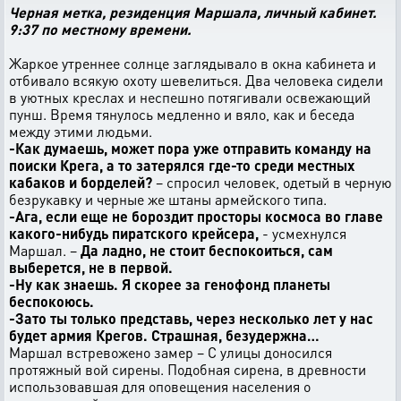
Черная метка, резиденция Маршала, личный кабинет.
9:37 по местному времени.
Жаркое утреннее солнце заглядывало в окна кабинета и
отбивало всякую охоту шевелиться. Два человека сидели
в уютных креслах и неспешно потягивали освежающий
пунш. Время тянулось медленно и вяло, как и беседа
между этими людьми.
-Как думаешь, может пора уже отправить команду на
поиски Крега, а то затерялся где-то среди местных
кабаков и борделей?
– спросил человек, одетый в черную
безрукавку и черные же штаны армейского типа.
-Ага, если еще не бороздит просторы космоса во главе
какого-нибудь пиратского крейсера,
- усмехнулся
Маршал. –
Да ладно, не стоит беспокоиться, сам
выберется, не в первой.
-Ну как знаешь. Я скорее за генофонд планеты
беспокоюсь.
-Зато ты только представь, через несколько лет у нас
будет армия Крегов. Страшная, безудержна…
Маршал встревожено замер – С улицы доносился
протяжный вой сирены. Подобная сирена, в древности
использовавшая для оповещения населения о