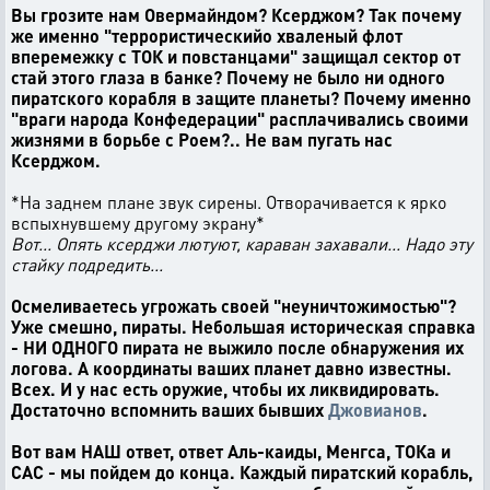
Вы грозите нам Овермайндом? Ксерджом? Так почему
же именно "террористическийо хваленый флот
вперемежку с ТОК и повстанцами" защищал сектор от
стай этого глаза в банке? Почему не было ни одного
пиратского корабля в защите планеты? Почему именно
"враги народа Конфедерации" расплачивались своими
жизнями в борьбе с Роем?.. Не вам пугать нас
Ксерджом.
*На заднем плане звук сирены. Отворачивается к ярко
вспыхнувшему другому экрану*
Вот... Опять ксерджи лютуют, караван захавали... Надо эту
стайку подредить...
Осмеливаетесь угрожать своей "неуничтожимостью"?
Уже смешно, пираты. Небольшая историческая справка
- НИ ОДНОГО пирата не выжило после обнаружения их
логова. А координаты ваших планет давно известны.
Всех. И у нас есть оружие, чтобы их ликвидировать.
Достаточно вспомнить ваших бывших
Джовианов
.
Вот вам НАШ ответ, ответ Аль-каиды, Менгса, ТОКа и
САС - мы пойдем до конца. Каждый пиратский корабль,