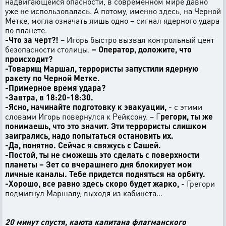
надвигающейся опасности, в современном мире давно
уже не использовалась. А потому, именно здесь, на Черной
Метке, могла означать лишь одно – сигнал ядерного удара
по планете.
-Что за черт?!
– Игорь быстро вызвал контрольный цент
безопасности столицы.
– Оператор, доложите, что
происходит?
-Товарищ Маршал, террористы запустили ядерную
ракету по Черной Метке.
-Примерное время удара?
-Завтра, в 18:20-18:30.
-Ясно, начинайте подготовку к эвакуации,
- с этими
словами Игорь повернулся к Рейксону. – Г
регори, ты же
понимаешь, что это значит. Эти террористы слишком
заигрались, надо попытаться остановить их.
-Да, понятно. Сейчас я свяжусь с Сашей.
-Постой, ты не сможешь это сделать с поверхности
планеты – Зет со вчерашнего дня блокирует мои
личные каналы. Тебе придется подняться на орбиту.
-Хорошо, все равно здесь скоро будет жарко,
- Грегори
подмигнул Маршалу, выходя из кабинета...
20 минут спустя, каюта капитана флагманского