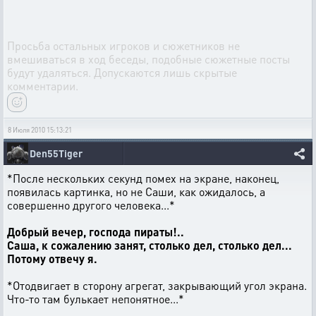
Просьба остальных игроков и сюжетников не
вмешиваться в ход беседы, подобные сюжетные посты
будут удаляться. Допускаются лишь скрытые
комментарии.
8 Июля 2010 15:13:21
Den55Tiger
*После нескольких секунд помех на экране, наконец,
появилась картинка, но не Саши, как ожидалось, а
совершенно другого человека...*
Добрый вечер, господа пираты!..
Саша, к сожалению занят, столько дел, столько дел...
Потому отвечу я.
*Отодвигает в сторону агрегат, закрывающий угол экрана.
Что-то там булькает непонятное...*