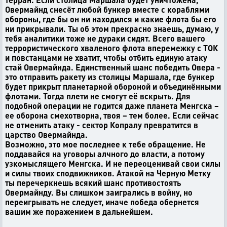
Овермайнд снесёт любой бункер вместе с кораблями
обороны, где бы он ни находился и какие флота бы его
ни прикрывали. Ты об этом прекрасно знаешь, думаю, у
тебя аналитики тоже не дураки сидят. Всего вашего
террористического хваленого флота вперемежку с ТОК
и повстанцами не хватит, чтобы отбить единую атаку
стай Овермайнда. Единственный шанс победить Овера -
это отправить ракету из столицы Маршала, где бункер
будет прикрыт планетарной обороной и объединёнными
флотами. Тогда плети не смогут её вскрыть. Для
подобной операции не годится даже планета Менгска –
ее оборона смехотворна, твоя – тем более. Если сейчас
не отменить атаку - сектор Копралу превратится в
царство Овермайнда.
Возможно, это мое последнее к тебе обращение. Не
поддавайся на уговоры алчного до власти, а потому
узкомыслящего Менгска. И не переоценивай свои силы
и силы твоих сподвижников. Атакой на Черную Метку
ты перечеркнешь всякий шанс противостоять
Овермайнду. Вы слишком заигрались в войну, но
переигрывать не следует, иначе победа обернется
вашим же поражением в дальнейшем.