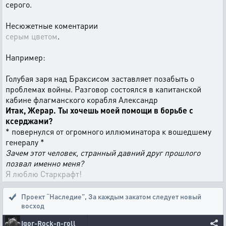
серого.
Несюжетные коментарии
серым цветом
.
Например:
Голубая заря над Браксисом заставляет позабыть о
проблемах войны. Разговор состоялся в капитанской
кабине флагманского корабля Александр
Итак, Жерар. Ты хочешь моей помощи в борьбе с
ксерджами?
* повернулся от огромного иллюминатора к вошедшему
генералу *
Зачем этот человек, странный давний друг прошлого
позвал именно меня?
Я люблю Старкрафт!
Проект “Наследие”
,
За каждым закатом следует новый
восход
Igor-Rock-n-roll