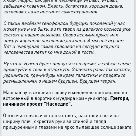
забывая о главном. Власть, богатства, хорошая драка,
затмевают даже инстинкт самосохранения.
С таким весёлым генофондом будущих поколений у нас
может уже и не быть, а эти твари из далёкого космоса уже
состоят в наших альянсах. Скоро ассимилируют или
пожрут коренное население до конца. А мы всё играем.
Вот и очередная самая красивая на сегодня игрушка
человечества летит ко мне домой в гости..
Ну что ж. Нужно будет вернуться во время, а сейчас самое
время уйти в тень и отдохнуть. Зализать раны так сказать,
уединиться, где-нибудь на краю галактики и предаться
размышлениям о нашем будущем. Будущем терран.
Маршал чуть склонил голову и медленно проговорил во
встроенный в воротник мундира коммуникатор:
Грегори,
начинаем проект “Наследие”
.
Отключил связь и остался стоять, расставив ноги на
ширину плеч, скрестив руки за спиной и глядя
прищуренными глазами на ярко пылающее солнце заката.