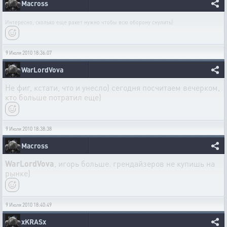
Macross
Интересно, сколько еще ракет нужно чтобы всю оборону снулить)
9 Июля 2010 18:36:07
WarLordVova
Не фиг, кстати, что и унесло) сегодня посчитаем вечерком,
кто больше потратил еще)
9 Июля 2010 18:38:38
Macross
WarLordVova
, игорь больше. грендайзеров не купишь на
рынке)
9 Июля 2010 18:40:49
xKRASx