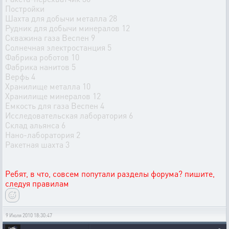
Постройки
Шахта для добычи металла 28
Рудник для добычи минералов 12
Скважина газа Веспен 9
Солнечная электростанция 5
Фабрика роботов 10
Фабрика нанитов 5
Верфь 4
Хранилище металла 10
Хранилище минералов 12
Емкость для газа Веспен 4
Исследовательская лаборатория 6
Склад альянса 6
Нано-лаборатория 2
Ракетная шахта 3
Ребят, в что, совсем попутали разделы форума? пишите,
следуя правилам
9 Июля 2010 18:30:47