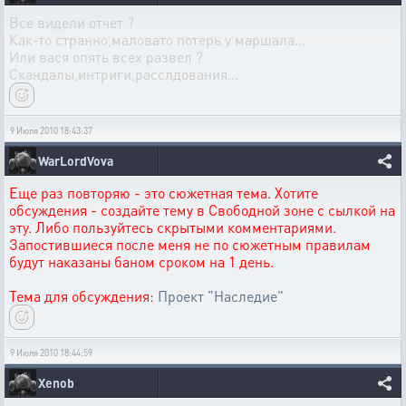
Все видели отчет ?
Как-то странно,маловато потерь у маршала...
Или вася опять всех развел ?
Скандалы,интриги,расслдования...
9 Июля 2010 18:43:37
WarLordVova
Еще раз повторяю - это сюжетная тема. Хотите
обсуждения - создайте тему в Свободной зоне с сылкой на
эту. Либо пользуйтесь скрытыми комментариями.
Запостившиеся после меня не по сюжетным правилам
будут наказаны баном сроком на 1 день.
Тема для обсуждения:
Проект "Наследие"
9 Июля 2010 18:44:59
Xenob