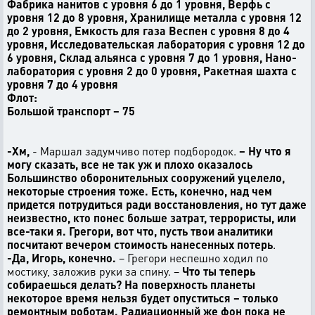
Фабрика нанитов с уровня 6 до 1 уровня, Верфь с
уровня 12 до 8 уровня, Хранилище металла с уровня 12
до 2 уровня, Емкость для газа Веспен с уровня 8 до 4
уровня, Исследовательская лаборатория с уровня 12 до
6 уровня, Склад альянса с уровня 7 до 1 уровня, Нано-
лаборатория с уровня 2 до 0 уровня, Ракетная шахта с
уровня 7 до 4 уровня
Флот:
Большой транспорт – 75
-Хм,
- Маршал задумчиво потер подбородок.
– Ну что я
могу сказать, все не так уж и плохо оказалось
Большинство оборонительных сооружений уцелело,
некоторые строения тоже. Есть, конечно, над чем
придется потрудиться ради восстановления, но тут даже
неизвестно, кто понес больше затрат, террористы, или
все-таки я. Грегори, вот что, пусть твои аналитики
посчитают вечером стоимость нанесенных потерь
.
-Да, Игорь, конечно.
– Грегори неспешно ходил по
мостику, заложив руки за спину. –
Что ты теперь
собираешься делать? На поверхность планеты
некоторое время нельзя будет опуститься – только
ремонтным роботам. Радиационный же фон пока не