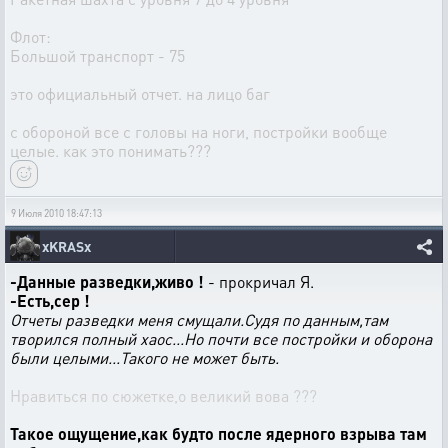
Флот:
Большой транспорт - 75
это официальный отчет. на лицо баг
с обороной все с головы на ноги, постройки вообще
целые. как это понимать???
9 Июля 2010 18:47:13
xKRASx
-Данные разведки,живо !
- прокричал Я.
-Есть,сер !
Отчеты разведки меня смущали.Судя по данным,там
творился полный хаос...Но почти все постройки и оборона
были целыми...Такого не может быть.
Нравиться по сюжетке,о великий вова ???
Такое ощущение,как будто после ядерного взрыва там