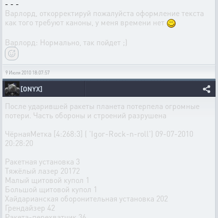
- - -
Варлорд, откорректируй пожалуйста оформление текста
как того требуют каноны, у меня времени нет
Варлорд: Нормально, так пойдет ;)
9 Июля 2010 18:07:57
[ONYX]
После ударившей ракеты планета потерпела огромные
потери. Часть обороны и строений разрушена
ЧёрнаяМетка [4:268:3] ( 'Igor-Rock-n-roll') 09-07-2010
20:28:20
Ракетная установка 3
Тяжёлый лазер 20172
Малый щитовой купол 1
Большой щитовой купол 1
Хайдарианская оборонительная установка 202
Грендайзер 42
Ракета-перехватчик 36