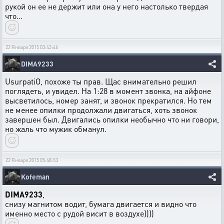
рукой он ее не держит или она у него настолько твердая
что...
22 Января 2015 03:43:46
DIMA9233
UsurpatiO, похоже ты прав. Щас внимательно решил
поглядеть, и увидел. На 1:28 в момент звонка, на айфоне
высветилось, номер занят, и звонок прекратился. Но тем
не менее опилки продолжали двигаться, хоть звонок
завершен был. Двигались опилки необычно что ни говори,
но жаль что мужик обманул.
22 Января 2015 05:48:53
Kofeman
DIMA9233
,
снизу магнитом водит, бумага двигается и видно что
именно место с рудой висит в воздухе))))