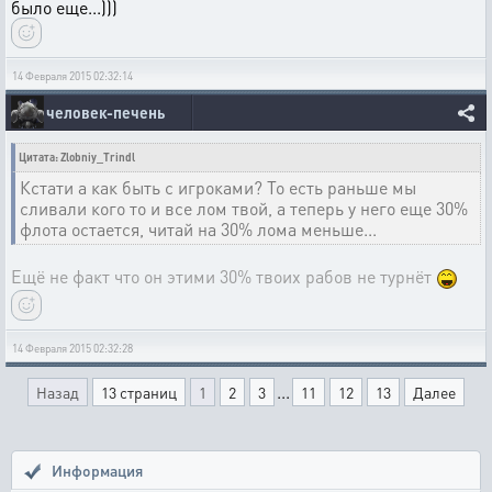
было еще...)))
14 Февраля 2015 02:32:14
человек-печень
Цитата: Zlobniy_Trindl
Кстати а как быть с игроками? То есть раньше мы
сливали кого то и все лом твой, а теперь у него еще 30%
флота остается, читай на 30% лома меньше...
Ещё не факт что он этими 30% твоих рабов не турнёт
14 Февраля 2015 02:32:28
...
Назад
13 страниц
1
2
3
11
12
13
Далее
Информация