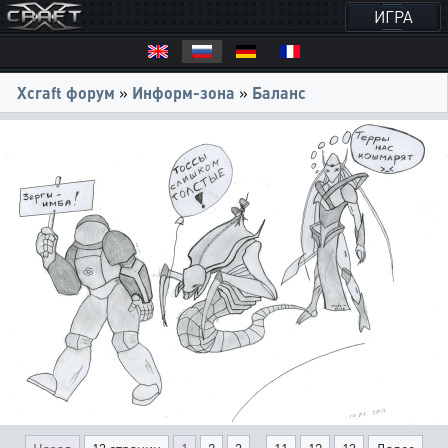
ИГРА
Xcraft форум
»
Информ-зона
»
Баланс
...