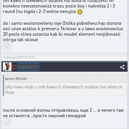
teh kawo ti slewaesch ostalos hot 4tota ot flota(((esli on
kone4no newostonowiza srasu posle boy i na4netza 2 i 3
raund (nu togda i 2-3 wolna nenujna
da i samo wostonowleniy toje ((tolka pobediwschay storona
esli unee astalos k premeru 1kreiser a u tawo wostonowilos
20 posle sliwa ostaniza kak bi neudel element neojidonasti
intriga tak skosat
14 Февраля 2015 02:25:55
vadim219
🚫
Цитата: Blitz666
(dly towo 4tobi u teh kawo ti slewaesch ostalos hot 4tota ot
flota
после основной волны отправляешь еще 2 ... и нечего там
не останется...просто лишний геморрой