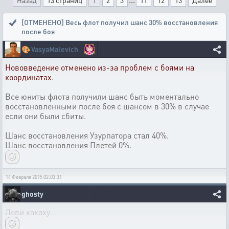
Назад
13 страниц
1
2
3
11
12
13
Далее
[ОТМЕНЕНО] Весь флот получил шанс 30% восстановления
после боя
🎨
VasyaMalevich
Нововведение отменено из-за проблем с боями на
координатах.
Все юниты флота получили шанс быть моментально
восстановленными после боя с шансом в 30% в случае
если они были сбиты.
Шанс восстановления Узурпатора стал 40%.
Шанс восстановления Плетей 0%.
14 Февраля 2015 02:03:31
ghosty
Лови какаху.