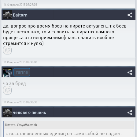
14 Февраля 2015 02:29:05
Baltorn
да, вопрос про время боев на пирате актуален...т.к боев
будет несколько, то и словить на пиратах намного
проще...а это неприемлимо(шанс свалить вообще
стремится к нулю)
14 Февраля 2015 02:30:08
Yurine
чо за бред
14 Февраля 2015 02:30:30
человек-печень
Цитата: VasyaMalevich
с восстановленных единиц он само собой не падает.