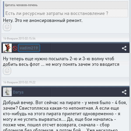
Цитата: человек-печень
Есть ли ресурсные затраты на восстановление ?
Нету. Это не анонсированный ремонт.
14 Февраля 2015 02:15:54
vadim219
🚫
Ну теперь еще нужно посылать 2-ю и 3-ю волну чтоб
добить весь флот ... не могу понять зачем это вводится
14 Февраля 2015 02:19:22
Darya
Добрый вечер. Вот сейчас на пирате - у меня было - 4 боя,
зачем? Свистопляска какая-то непонятная. А если еще
кто-нибудь на этого пирата прилетит одновременно - я
могу и не успеть вырваться.... Да, еще бои начались -
позже чем, пошел отсчет возврата, сначала - сбор
обломков без обломков, а потом бой.... Уже несколько