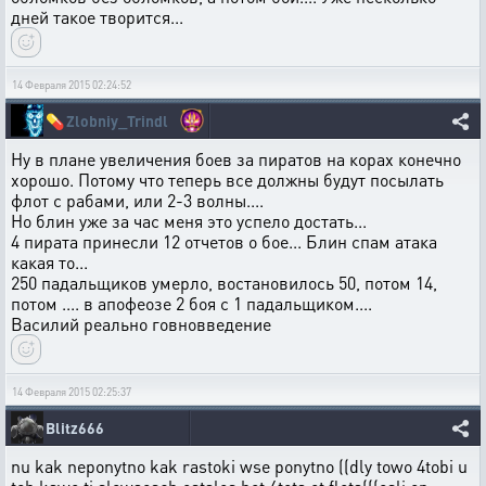
дней такое творится...
14 Февраля 2015 02:24:52
💊
Zlobniy_Trindl
Ну в плане увеличения боев за пиратов на корах конечно
хорошо. Потому что теперь все должны будут посылать
флот с рабами, или 2-3 волны....
Но блин уже за час меня это успело достать...
4 пирата принесли 12 отчетов о бое... Блин спам атака
какая то...
250 падальщиков умерло, востановилось 50, потом 14,
потом .... в апофеозе 2 боя с 1 падальщиком....
Василий реально говновведение
14 Февраля 2015 02:25:37
Blitz666
nu kak neponytno kak rastoki wse ponytno ((dly towo 4tobi u