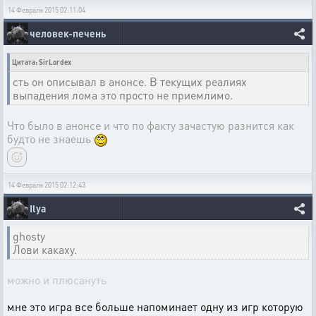
14 Февраля 2015 02:11:04
человек-печень
Цитата: SirLordex
сть он описывал в анонсе. В текущих реалиях
выпадения лома это просто не приемлимо.
Что было в анонсе и что по факту зачастую разнится как
будто не знаешь
14 Февраля 2015 02:12:43
Ilya
ghosty
Лови какаху.
можно и плюсануть
мне это игра все больше напоминает одну из игр которую