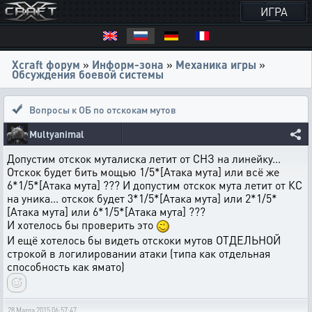
ИГРА
Xcraft форум
»
Информ-зона
»
Механика игры
»
Обсуждения боевой системы
Вопросы к ОБ по отскокам мутов
Multyanimal
Допустим отскок муталиска летит от СНЗ на линейку...
Отскок будет бить мощью 1/5*[Атака мута] или всё же
6*1/5*[Атака мута] ??? И допустим отскок мута летит от КС
на уника... отскок будет 3*1/5*[Атака мута] или 2*1/5*
[Атака мута] или 6*1/5*[Атака мута] ???
И хотелось бы проверить это
И ещё хотелось бы видеть отскоки мутов ОТДЕЛЬНОЙ
строкой в логилировании атаки (типа как отдельная
способность как ямато)
28 Марта 2015 06:57:47