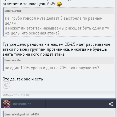
отлетает и заново цель бьёт
Цитата: artlex
т.е. грубо говоря мута делает 3 выстрела по разным
целям
и может ли этот так называемы рикошет бить одну и ту
же цель, что основная атака?
Тут уже дело рандома - в нашем СБ4,5 идёт рассеивание
атаки по всем группам противника, никогда не будешь
знать точно на кого пойдёт атака
Цитата: artlex
на один 100% урона и два на 20%. так получается?
Это да, так оно и есть
28 Марта 2015 13:04:08
UncleanOne
Цитата: Multyanimal_wPd78