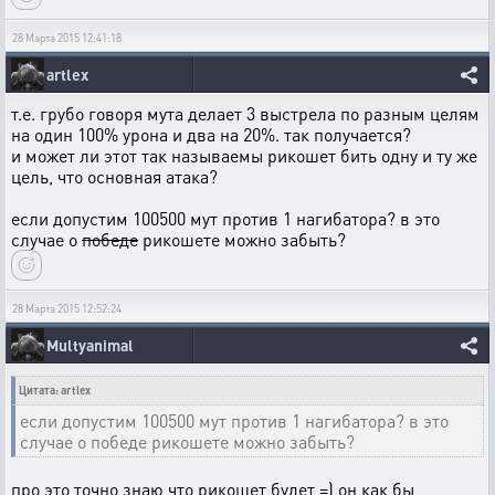
28 Марта 2015 12:41:18
artlex
т.е. грубо говоря мута делает 3 выстрела по разным целям
на один 100% урона и два на 20%. так получается?
и может ли этот так называемы рикошет бить одну и ту же
цель, что основная атака?
если допустим 100500 мут против 1 нагибатора? в это
случае о
победе
рикошете можно забыть?
28 Марта 2015 12:52:24
Multyanimal
Цитата: artlex
если допустим 100500 мут против 1 нагибатора? в это
случае о победе рикошете можно забыть?
про это точно знаю что рикошет будет =) он как бы