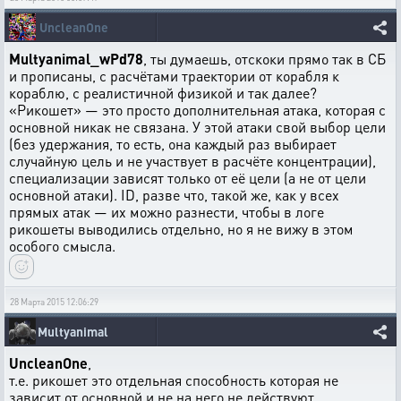
UncleanOne
Multyanimal_wPd78
, ты думаешь, отскоки прямо так в СБ
и прописаны, с расчётами траектории от корабля к
кораблю, с реалистичной физикой и так далее?
«Рикошет» — это просто дополнительная атака, которая с
основной никак не связана. У этой атаки свой выбор цели
(без удержания, то есть, она каждый раз выбирает
случайную цель и не участвует в расчёте концентрации),
специализации зависят только от её цели (а не от цели
основной атаки). ID, разве что, такой же, как у всех
прямых атак — их можно разнести, чтобы в логе
рикошеты выводились отдельно, но я не вижу в этом
особого смысла.
28 Марта 2015 12:06:29
Multyanimal
UncleanOne
,
т.е. рикошет это отдельная способность которая не
зависит от основной и не на него не действуют