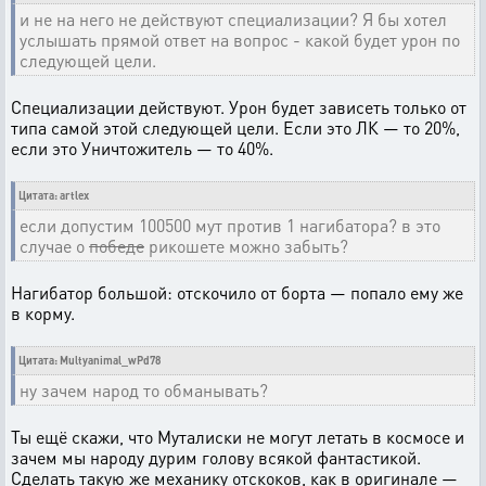
и не на него не действуют специализации? Я бы хотел
услышать прямой ответ на вопрос - какой будет урон по
следующей цели.
Специализации действуют. Урон будет зависеть только от
типа самой этой следующей цели. Если это ЛК — то 20%,
если это Уничтожитель — то 40%.
Цитата: artlex
если допустим 100500 мут против 1 нагибатора? в это
случае о
победе
рикошете можно забыть?
Нагибатор большой: отскочило от борта — попало ему же
в корму.
Цитата: Multyanimal_wPd78
ну зачем народ то обманывать?
Ты ещё скажи, что Муталиски не могут летать в космосе и
зачем мы народу дурим голову всякой фантастикой.
Сделать такую же механику отскоков, как в оригинале —