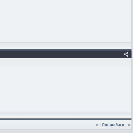
«
·
Ловим баги
·
»