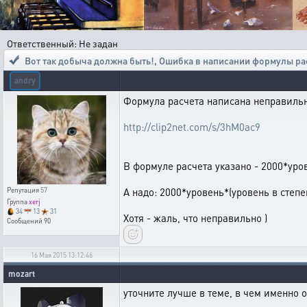
Ответственный: Не задан
Вот так добыча должна быть!
,
Ошибка в написании формулы ра
andry
Формула расчета написана неправильн
http://clip2net.com/s/3hM0ac9
В формуле расчета указано - 2000*уров
А надо: 2000*уровень*(уровень в степе
Репутация
57
Группа
xerj
34
13
31
Хотя - жаль, что неправильно )
Сообщений
90
16 Мая 2015 13:12:46
mozart
уточните лучше в теме, в чем именно 