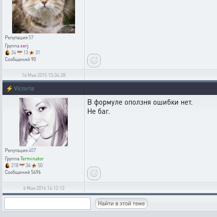
Репутация
57
Группа
xerj
34
13
31
Сообщений
90
16 Мая 2015 13:34:28
⚡
Victoria
В формуле оползня ошибки нет.
Не баг.
Репутация
407
Группа
Terminator
218
36
50
Сообщений
5496
6 Мая 2016 14:12:12