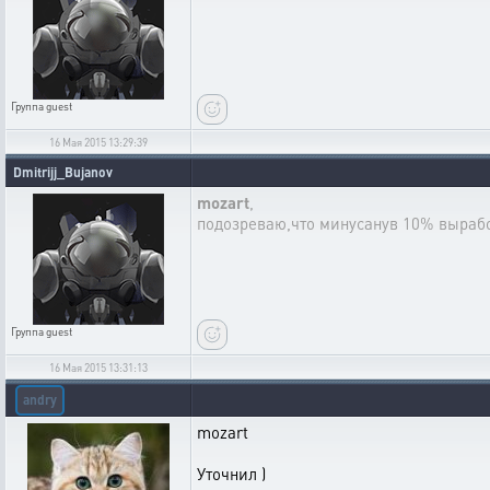
Группа
guest
16 Мая 2015 13:29:39
Dmitrijj_Bujanov
mozart
,
подозреваю,что минусанув 10% вырабо
Группа
guest
16 Мая 2015 13:31:13
andry
mozart
Уточнил )