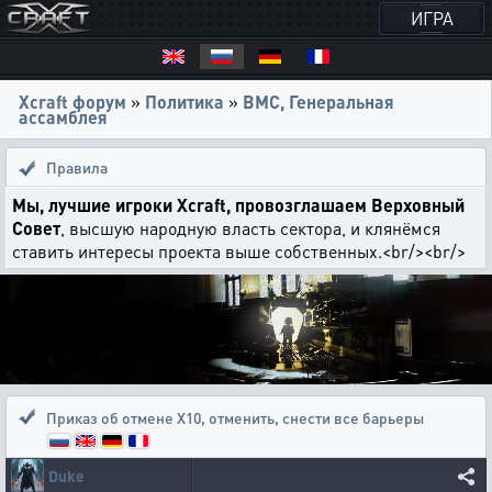
ИГРА
Xcraft форум
»
Политика
»
ВМС, Генеральная
ассамблея
Правила
Мы, лучшие игроки Xcraft, провозглашаем Верховный
Совет
, высшую народную власть сектора, и клянёмся
ставить интересы проекта выше собственных.<br/><br/>
Приказ об отмене Х10
,
отменить, снести все барьеры
Duke