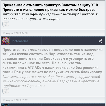
Приказываю отменить принятую Советом защиту Х10.
Привести в исполнение приказ как можно быстрее.
Авторство этой идеи принадлежит нитвору? Кажется, я
начинаю ненавидеть этого парня.
13 Августа 2010 00:16:30
UncleanOne
Простите, что вмешиваюсь, генерал, но для отключения
защиты нужно слетать на Чар, откопать там из-под
радиоактивного пепла Сверхразум и уговорить его
снять наложенное им вето. Не знаю, что там
нахимичили с АТЛАСом ваши учёные, но без решения
главы Роя у вас может не получиться снять блокировку.
Или можно просто снести Чар, благо флот разрушителей
нынче многочисленен; а новый Сверхразум вырастить в
пробирках на Тарсонисе.
13 Августа 2010 00:31:12