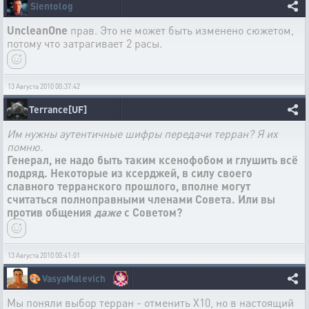
Sientolog
UncleanOne
прав. Это не может быть изменено сюжетом,
потому что затрагивает 2 расы.
13 Августа 2010 00:37:42
Terrance[UF]
Им нужны аутентичные шифры передачи терран? Я их
помню.
Генерал, не надо быть таким ксенофобом и глушить всё
подряд. Некоторые из ксерджей, в силу своего
славного терранского прошлого, вполне могут
считаться полноправными членами Совета. Или вы
против общения
даже
с Советом?
13 Августа 2010 00:41:01
🎨
VasyaMalevich
Мы поняли выбор терран - отменить Х10, но в настоящий