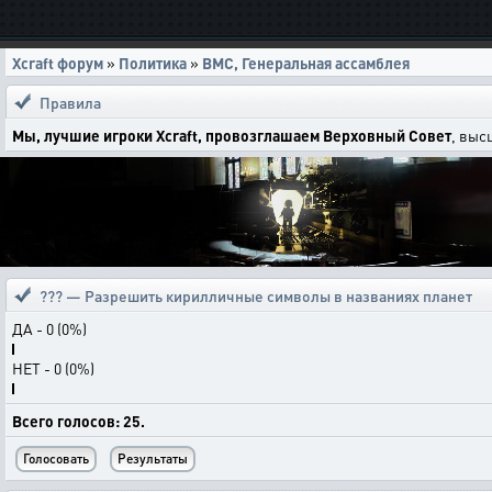
Xcraft форум
»
Политика
»
ВМС, Генеральная ассамблея
Правила
Мы, лучшие игроки Xcraft, провозглашаем Верховный Совет
, выс
??? — Разрешить кирилличные символы в названиях планет
ДА - 0 (0%)
НЕТ - 0 (0%)
Всего голосов: 25.