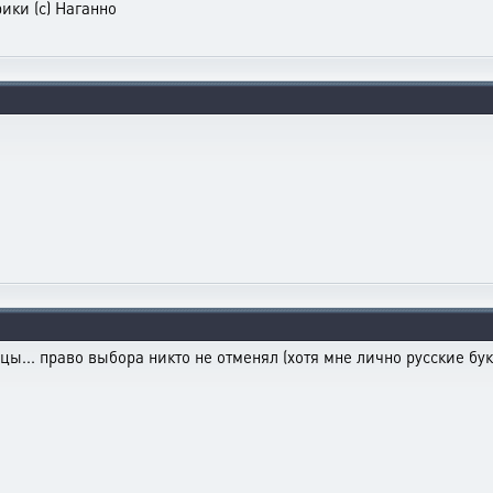
ики (с) Наганно
цы... право выбора никто не отменял (хотя мне лично русские бу