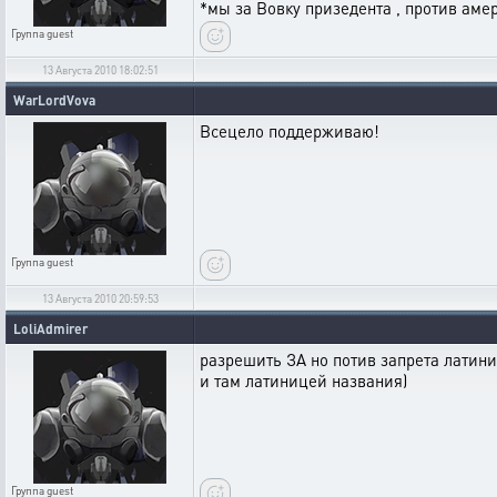
*мы за Вовку призедента , против амер
Группа
guest
13 Августа 2010 18:02:51
WarLordVova
Всецело поддерживаю!
Группа
guest
13 Августа 2010 20:59:53
LoliAdmirer
разрешить ЗА но потив запрета латини
и там латиницей названия)
Группа
guest