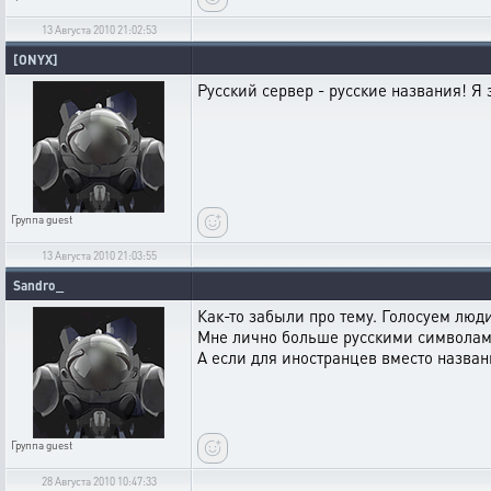
13 Августа 2010 21:02:53
[ONYX]
Русский сервер - русские названия! Я 
Группа
guest
13 Августа 2010 21:03:55
Sandro_
Как-то забыли про тему. Голосуем люд
Мне лично больше русскими символам
А если для иностранцев вместо названи
Группа
guest
28 Августа 2010 10:47:33