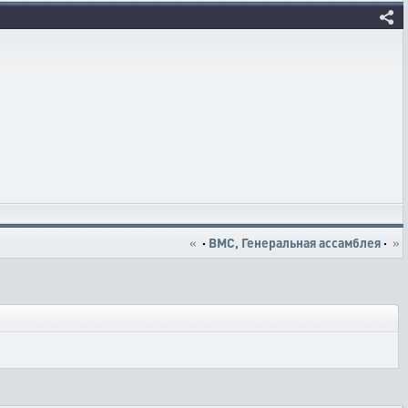
«
·
ВМС, Генеральная ассамблея
·
»