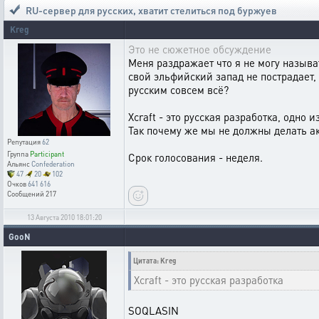
RU-сервер для русских
,
хватит стелиться под буржуев
Kreg
Это не сюжетное обсуждение
Меня раздражает что я не могу назыв
свой эльфийский запад не пострадает, 
русским совсем всё?
Xcraft - это русская разработка, одно
Так почему же мы не должны делать а
Репутация
62
Группа
Participant
Срок голосования - неделя.
Альянс
Confederation
47
20
102
Очков
641 616
Сообщений
217
13 Августа 2010 18:01:20
GooN
Цитата: Kreg
Xcraft - это русская разработка
SOQLASIN