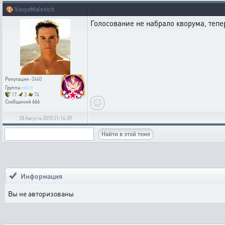
🎨
VasyaMalevich
Голосование не набрало кворума, тепе
Репутация
-2440
Группа
relict
17
3
74
Сообщений
666
28 Августа 2010 21:16:39
Информация
Вы не авторизованы