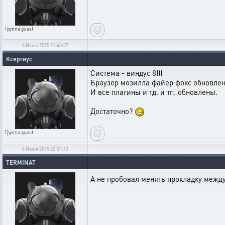
Группа
guest
6 Июня 2015 21:43:57
Ксергиус
Система - виндус 8)))
Браузер мозилла файер фокс обновле
И все плагины и тд. и тп. обновлены.
Достаточно?
Группа
guest
6 Июня 2015 22:54:13
TERMINAT
А не пробовал менять прокладку межд