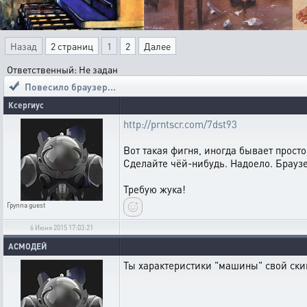
Назад
2 страниц
1
2
Далее
Ответственный: Не задан
Повесило браузер...
Ксергиус
http://prntscr.com/7dst93
Вот такая фигня, иногда бывает просто
Сделайте чёй-нибудь. Надоело. Браузер
Требую жука!
Группа
guest
6 Июня 2015 17:03:21
АСМОДЕЙ
Ты характеристики "машины" свой скин