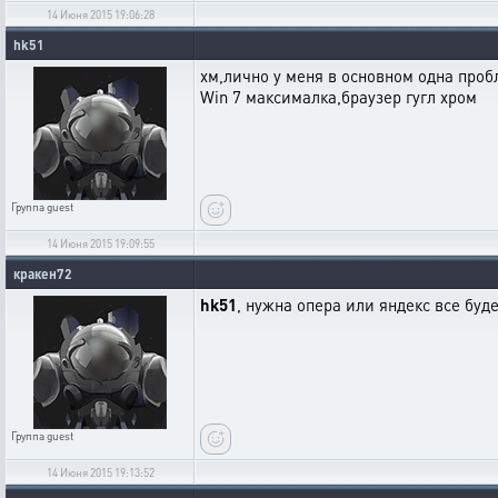
14 Июня 2015 19:06:28
hk51
хм,лично у меня в основном одна про
Win 7 максималка,браузер гугл хром
Группа
guest
14 Июня 2015 19:09:55
кракен72
hk51
, нужна опера или яндекс все буде
Группа
guest
14 Июня 2015 19:13:52