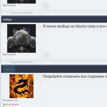
Группа
guest
6 Июня 2015 23:04:26
sl00ps
Я лично вообще на Ubuntu сижу и все 
Группа
guest
6 Июня 2015 23:34:44
Sunny
Попробуйте отключить все сторонние 
Репутация
642
Группа
humans