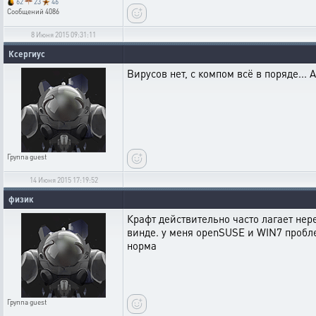
62
23
46
Сообщений
4086
8 Июня 2015 09:31:11
Ксергиус
Вирусов нет, с компом всё в поряде... 
Группа
guest
14 Июня 2015 17:19:52
физик
Крафт действительно часто лагает нере
винде. у меня openSUSE и WIN7 пробле
норма
Группа
guest