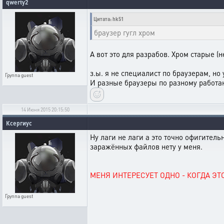
qwerty2
Цитата: hk51
браузер гугл хром
А вот это для разрабов. Хром старые (
з.ы. я не специалист по браузерам, но
Группа
guest
И разные браузеры по разному работаю
14 Июня 2015 20:15:50
Ксергиус
Ну лаги не лаги а это точно офигительн
заражённых файлов нету у меня.
МЕНЯ ИНТЕРЕСУЕТ ОДНО - КОГДА ЭТ
Группа
guest