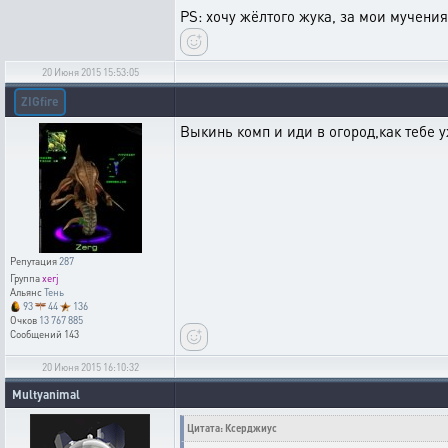
PS: хочу жёлтого жука, за мои мучения.
20 Июня 2015 15:53:05
ZIGfire
Выкинь комп и иди в огород,как тебе 
Репутация
287
Группа
xerj
Альянс
Тень
93
44
136
Очков
13 767 885
Сообщений
143
20 Июня 2015 16:10:32
Multyanimal
Цитата: Ксерджиус