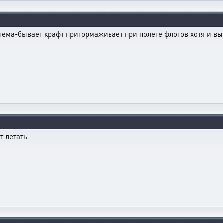
блема-бывает крафт притормаживает при полете флотов хотя и 
т летать