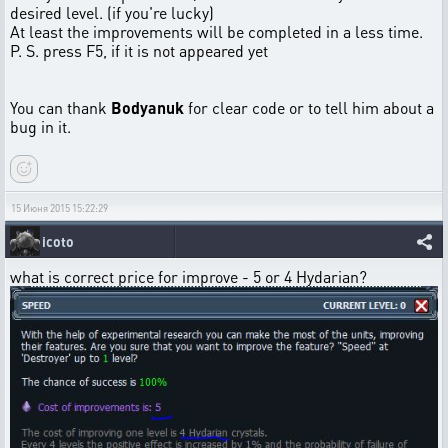
desired level. (if you're lucky)
At least the improvements will be completed in a less time.
P. S. press F5, if it is not appeared yet
You can thank
Bodyanuk
for clear code or to tell him about a
bug in it.
15 Июня 2015 15:22:29
icoto
what is correct price for improve - 5 or 4 Hydarian?