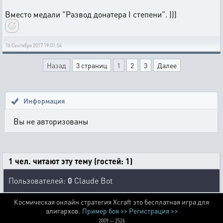
Вместо медали "Развод донатера I степени". )))
16 Сентября 2017 19:01:54
Назад
3 страниц
1
2
3
Далее
Информация
Вы не авторизованы
1 чел. читают эту тему (гостей: 1)
Пользователей:
0
Claude Bot
Космическая онлайн стратегия Xcraft это бесплатная игра для
алигархов.
Пример боя >>
Регистрация >>
2009 — 2526