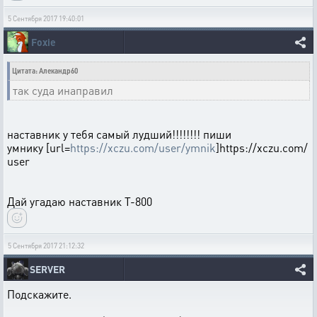
5 Сентября 2017 19:40:01
Foxie
Цитата: Алекандр60
так суда инаправил
наставник у тебя самый лудший!!!!!!!! пиши
умнику [url=
https://xczu.com/user/ymnik
]https://xczu.com/
user
Дай угадаю наставник Т-800
5 Сентября 2017 21:12:32
SERVER
Подскажите.