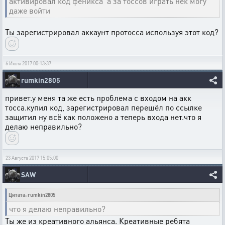
активировал код феникса а за тоссов играть нек могу
даже войти
Ты зарегистрировал аккаунт протосса используя этот код?
6 Июля 2017 00:13:37
rumkin2805
привет.у меня та же есть проблема с входом на акк
тосса.купил код, зарегистрировал перешёл по ссылке
защитил ну всё как положено а теперь входа нет.что я
делаю неправильно?
23 Августа 2017 15:05:00
SAW
Цитата: rumkin2805
что я делаю неправильно?
Ты же из креативного альянса. Креативные ребята