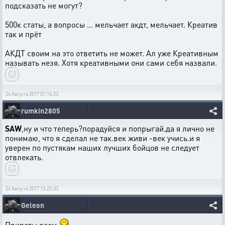
подсказать не могут?
500к статы, а вопросы ... мельчает акдт, мельчает. Креатив
так и прёт
АКДТ своим на это ответить не может. Ал уже Креативным
называть незя. Хотя креативными они сами себя назвали.
24 Августа 2017 01:14:23
rumkin2805
SAW
,ну и что теперь?порадуйся и попрыгай.да я лично не
понимаю, что я сделал не так.век живи -век учись.и я
уверен по пустякам наших лучших бойцов не следует
отвлекать.
24 Августа 2017 13:25:33
Geleon
Приветы всем