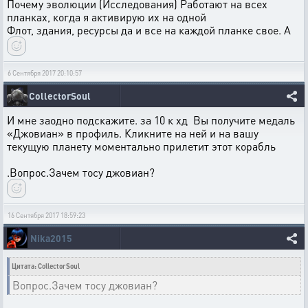
Почему эволюции (Исследования) Работают на всех
планках, когда я активирую их на одной
Флот, здания, ресурсы да и все на каждой планке свое. А
6 Сентября 2017 20:10:57
CollectorSoul
И мне заодно подскажите. за 10 к хд Вы получите медаль
«Джовиан» в профиль. Кликните на ней и на вашу
текущую планету моментально прилетит этот корабль
.Вопрос.Зачем тосу джовиан?
16 Сентября 2017 18:59:23
Nika2015
Цитата: CollectorSoul
Вопрос.Зачем тосу джовиан?