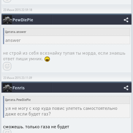
23 Июня 2015 22:59:18
PewDiePie
Цитата: answer
answer
не строй из себя всезнайку тупая ты морда, если знаешь
ответ пиши умник.
23 Июня 2015 23:11:09
Fenris
Цитата: PewDiePie
у.я не могу с кор куда повис улететь самостоятельно
даже если будет газ?
сможешь. только газа не будет