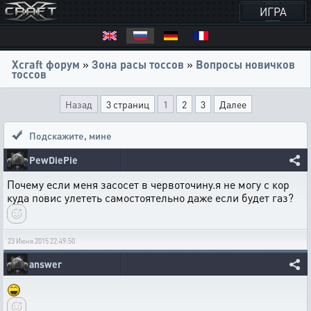
ИГРА
Xcraft форум
»
Зона расы тоссов
»
Вопросы новичков
тоссов
Назад
3 страниц
1
2
3
Далее
Подскажите
,
мине
PewDiePie
Почему если меня засосет в червоточину.я не могу с кор
куда повис улететь самостоятельно даже если будет газ?
23 Июня 2015 22:49:50
answer