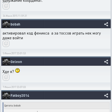
удержание координат.
24 Июня 2015 11:59:31
bobah
активировал код феникса а за тоссов играть нек могу
даже войти
5 Июня 2017 23:01:53
Geleon
Хде я?
7 Июня 2017 23:07:03
Fatboy2014
Цитата: bobah