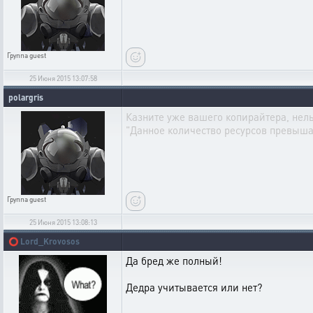
Группа
guest
25 Июня 2015 13:07:58
polargris
Казните уже вашего копирайтера, нель
"Данное количество ресурсов превышае
Группа
guest
25 Июня 2015 13:08:13
⭕
Lord_Krovosos
Да бред же полный!
Дедра учитывается или нет?