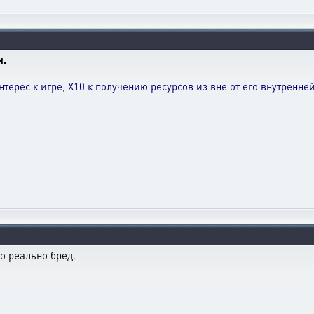
и.
нтерес к игре, Х10 к получению ресурсов из вне от его внутренн
о реально бред.