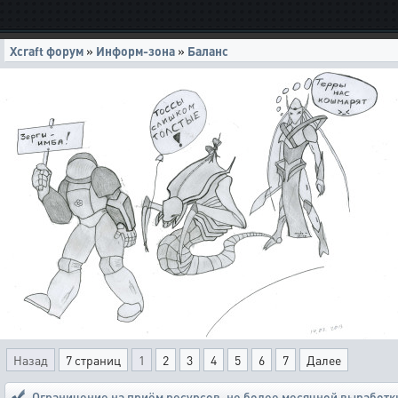
Xcraft форум
»
Информ-зона
»
Баланс
Назад
7 страниц
1
2
3
4
5
6
7
Далее
Ограничение на приём ресурсов
,
не более месячной выработк