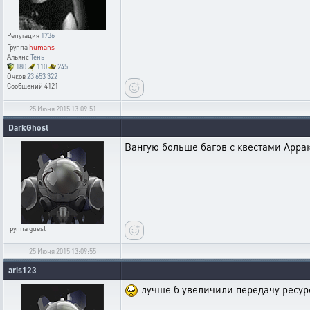
Репутация
1736
Группа
humans
Альянс
Тень
180
110
245
Очков
23 653 322
Сообщений
4121
25 Июня 2015 13:09:51
DarkGhost
Вангую больше багов с квестами Аррак
Группа
guest
25 Июня 2015 13:09:55
aris123
лучше б увеличили передачу ресу