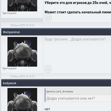
Уберите это для игроков до 25к очей,
Может стоит сделать начальный лимит
Группа
guest
25 Июня 2015 13:13:41
Multyanimal
Буду третьим... Дедра учитывается?
Группа
guest
25 Июня 2015 13:14:15
bodyanuk
Цитата: Lord_Krovosos
Дедра учитывается или нет?
нет