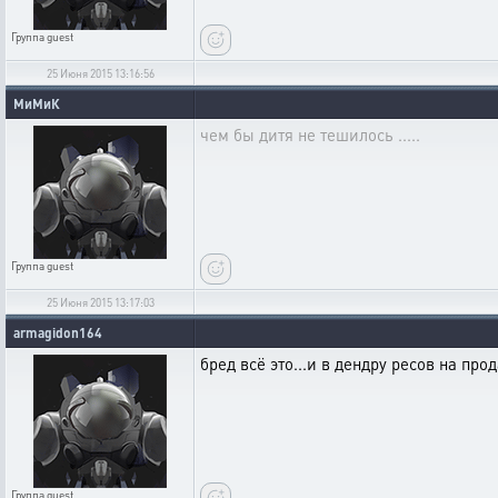
Группа
guest
25 Июня 2015 13:16:56
МиМиК
чем бы дитя не тешилось .....
Группа
guest
25 Июня 2015 13:17:03
armagidon164
бред всё это...и в дендру ресов на пр
Группа
guest