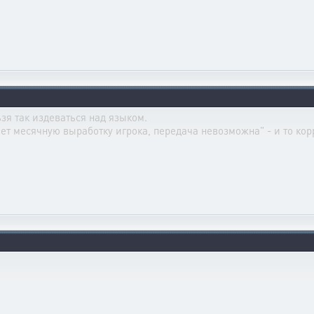
зя так издеваться над языком.
т месячную выработку игрока, передача невозможна" - и то кор