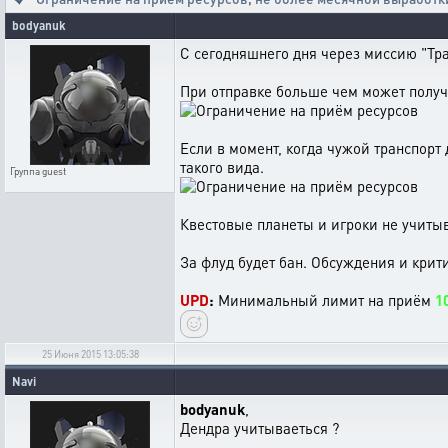
bodyanuk
С сегодняшнего дня через миссию "Тр
При отправке больше чем может получи
Если в момент, когда чужой транспорт
такого вида.
Группа
guest
Квестовые планеты и игроки не учитыв
За флуд будет бан. Обсуждения и крити
UPD
:
Минимальный лимит на приём
1
25 Июня 2015 13:05:38
Navi
bodyanuk
,
Дендра учитываеться ?