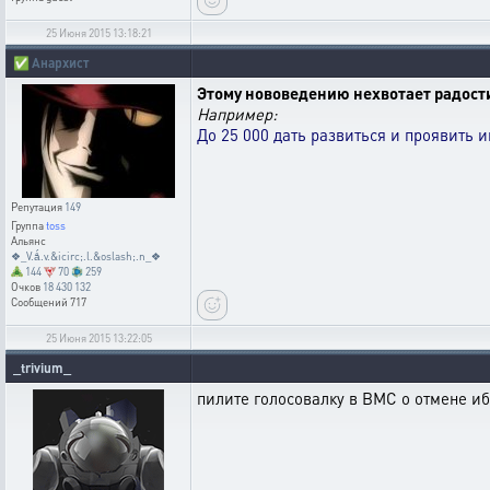
25 Июня 2015 13:18:21
✅
Анархист
Этому нововедению нехвотает радост
Например:
До 25 000 дать развиться и проявить и
Репутация
149
Группа
toss
Альянс
❖_V.ǻ.v.&icirc;.l.&oslash;.n_❖
144
70
259
Очков
18 430 132
Сообщений
717
25 Июня 2015 13:22:05
_trivium_
пилите голосовалку в ВМС о отмене иб