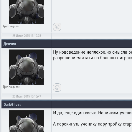
Группа
guest
25 Июня 2015 13:10:35
Денчик
Ну нововедение неплохое,но смысла он
разрешением атаки на большых игроков
Группа
guest
25 Июня 2015 13:10:47
DarkGhost
И да, ещё один косяк. Новичкам-учени
А перекинуть ученику пару-тройку старт