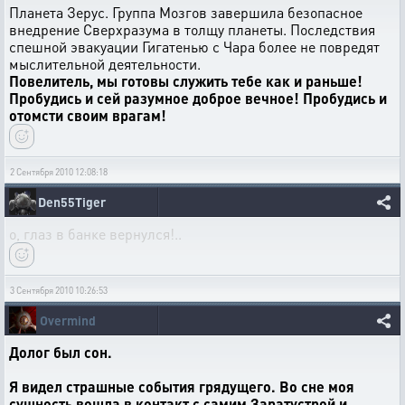
Планета Зерус. Группа Мозгов завершила безопасное
внедрение Сверхразума в толщу планеты. Последствия
спешной эвакуации Гигатенью с Чара более не повредят
мыслительной деятельности.
Повелитель, мы готовы служить тебе как и раньше!
Пробудись и сей разумное доброе вечное! Пробудись и
отомсти своим врагам!
2 Сентября 2010 12:08:18
Den55Tiger
о, глаз в банке вернулся!..
3 Сентября 2010 10:26:53
Overmind
Долог был сон.
Я видел страшные события грядущего. Во сне моя
сущность вошла в контакт с самим Заратустрой и