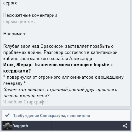
серого.
Несюжетные коментарии
серым цветом
.
Например:
Голубая заря над Браксисом заставляет позабыть о
проблемах войны. Разговор состоялся в капитанской
кабине флагманского корабля Александр
Итак, Жерар. Ты хочешь моей помощи в борьбе с
ксерджами?
* повернулся от огромного иллюминатора к вошедшему
генералу *
Зачем этот человек, странный давний друг прошлого
позвал именно меня?
Я люблю Старкрафт!
Пробуждение Сверхразума
,
повелителя
Daggoth