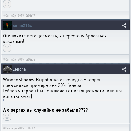
8 Сентября 2015 13:04:47
sema216x
Отключите истощаемость, я перестану бросаться
какахами!
8 Сентября 2015 13:04:56
Lencha
WingedShadow Выработка от колодца у терран
повысилась примерно на 20% (вчера)
Гейзер у терран был отключен от истощаемости (или вот
вот отключат)
А о зергах вы случайно не забыли????
8 Сентября 2015 13:05:17