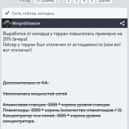
Назад
5 страниц
1
2
3
4
5
Далее
Сети, гейзер, колодец
WingedShadow
Выработка от колодца у терран повысилась примерно на
20% (вчера)
Гейзер у терран был отключен от истощаемости (или вот
вот отключат)
Дополнительно от КА:
Увеличилась мощностей сетей
Альянсовая станция: 3000 * корень уровня станции
Планетоиды: 3000 * корень (количество планетоидов / 3).
Концентратор пси полей: 3000 * корень уровня
концентратора.