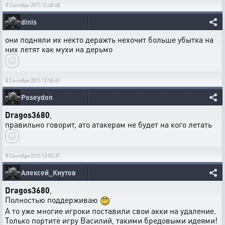
8 Сентября 2015 12:48:48
dinis
они подняли их некто деражть нехочит больше убытка на
них летят как мухи на дерьмо
8 Сентября 2015 12:58:49
Poseydon
Dragos3680
,
правильно говорит, ато атакерам не будет на кого летать
8 Сентября 2015 13:03:37
Алексей_Кнутов
Dragos3680
,
Полностью поддерживаю
А то уже многие игроки поставили свои акки на удаление.
Только портите игру Василий, такими бредовыми идеями!