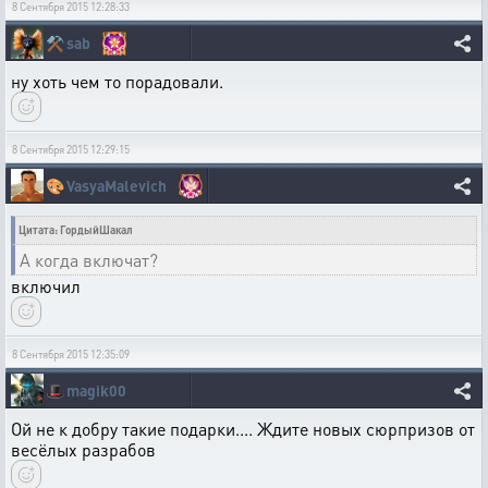
8 Сентября 2015 12:28:33
⚒️
sab
ну хоть чем то порадовали.
8 Сентября 2015 12:29:15
🎨
VasyaMalevich
Цитата: ГордыйШакал
А когда включат?
включил
8 Сентября 2015 12:35:09
🎩
magik00
Ой не к добру такие подарки.... Ждите новых сюрпризов от
весёлых разрабов