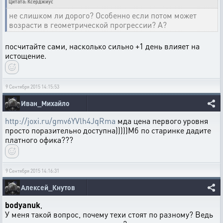
Цитата: Ксерджиус
не слишком ли дорого? Особенно если потом может
возрасти в геометрической прогрессии? А?
посчитайте сами, насколько сильно +1 день влияет на
истощение.
9 Сентября 2015 14:15:53
Иван_Михайло
http://joxi.ru/gmv6YVlh4JqRma
мда цена первого уровня
просто поразительно доступна)))))Мб по старинке дадите
платного офика???
9 Сентября 2015 14:16:31
Алексей_Кнутов
bodyanuk
,
У меня такой вопрос, почему техи стоят по разному? Ведь