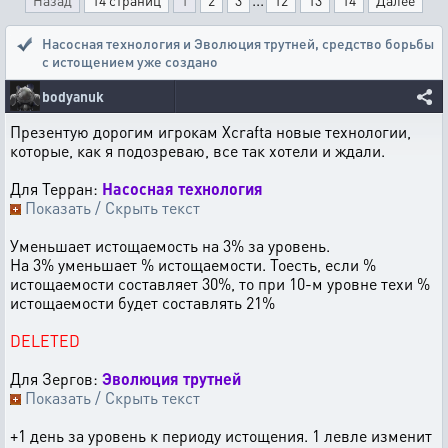
Назад
14 страниц
1
2
3
12
13
14
Далее
Насосная технология и Эволюция трутней
,
средство борьбы
с истощением уже создано
bodyanuk
Презентую дорогим игрокам Xcrafta новые технологии,
которые, как я подозреваю, все так хотели и ждали.
Для Терран:
Насосная технология
Показать / Скрыть текст
Уменьшает истощаемость на 3% за уровень.
На 3% уменьшает % истощаемости. Тоесть, если %
истощаемости составляет 30%, то при 10-м уровне техи %
истощаемости будет составлять 21%
DELETED
Для Зергов:
Эволюция трутней
Показать / Скрыть текст
+1 день за уровень к периоду истощения. 1 левле изменит