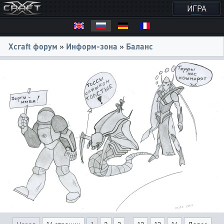
ИГРА
Xcraft форум
»
Информ-зона
»
Баланс
...