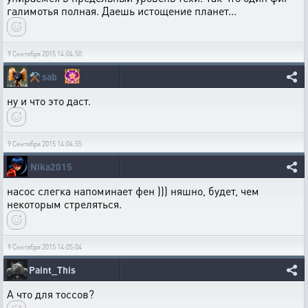
галимотья полная. Даешь истощение планет...
9 Сентября 2015 14:04:50
⚒️
sab
ну и что это даст.
9 Сентября 2015 14:04:55
Nika2015
насос слегка напоминает фен ))) няшно, будет, чем
некоторым стреляться.
9 Сентября 2015 14:05:04
Paint_This
А что для тоссов?