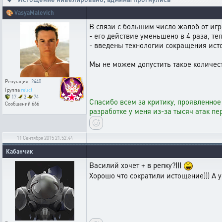
🎨
VasyaMalevich
В связи с большим число жалоб от игр
- его действие уменьшено в 4 раза, те
- введены технологии сокращения исто
Мы не можем допустить такое количес
Репутация
-2440
Группа
relict
17
3
74
Спасибо всем за критику, проявленное
Сообщений
666
разработке у меня из-за тысяч атак п
11 Сентября 2015 21:52:44
Кабанчик
Василий хочет + в репку?)))
Хорошо что сократили истощение))) А 