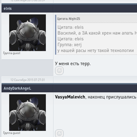
elvis
Цитата: NightZS
Цитата: elvis
Василий, а ЗА какой хрен нам апать Н
Цитата: elvis
Группа: xerj
у нашей расы нету такой технологии
Группа
guest
У меня есть терр.
12 Сентября 2015 07:27:01
AndyDarkAngeL
VasyaMalevich
, наконец прислушались
Группа
guest