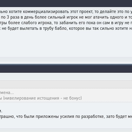
ильно хотите коммерциализировать этот проект, то делайте это по 
ы по 3 раза в день более сильный игрок не мог атачить одного и 
ы более слабого игрока, то забанить его пока он сам в игру не 
ас не будет вылетать в трубу бабло, которое вы так сильно хотит
мена...
ы (нивелирование истощения - не бонус)
и.
трашно, что были приложены усилия по разработке, зато будет м