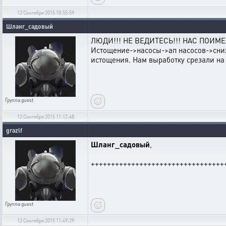
12 Сентября 2015 10:55:59
Шланг_садовый
ЛЮДИ!!! НЕ ВЕДИТЕСЬ!!! НАС ПОИМЕЛИ!
Истощение->насосы->ап насосов->сниж
истощения. Нам выработку срезали на 
Группа
guest
12 Сентября 2015 11:12:48
grazlf
Шланг_садовый
,
+++++++++++++++++++++++++++++++++
Группа
guest
12 Сентября 2015 11:49:29