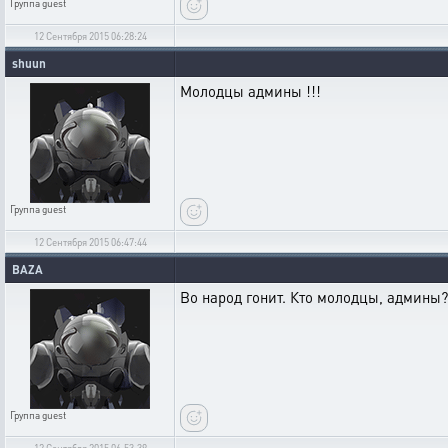
Группа
guest
12 Сентября 2015 06:28:24
shuun
Молодцы админы !!!
Группа
guest
12 Сентября 2015 06:47:44
BAZA
Во народ гонит. Кто молодцы, админы? 
Группа
guest
12 Сентября 2015 06:53:39