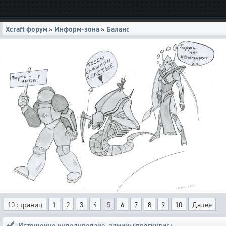
Xcraft форум
»
Информ-зона
»
Баланс
10 страниц
1
2
3
4
5
6
7
8
9
10
Далее
Истощение нивелировано
,
админы прогнулись