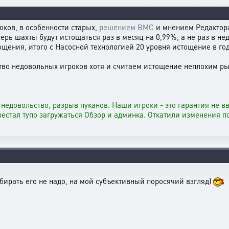
оков, в особенности старых,
решением ВМС
и мнением Редактора
перь шахты будут истощаться раз в месяц на 0,99%, а не раз в не
щения, итого с Насосной технологией 20 уровня истощение в год
тво недовольных игроков хотя и считаем истощение неплохим ры
 недовольство, разрыв пуканов. Наши игроки - это гарантия не в
ерестал тупо загружаться Обзор и админка. Откатили изменения п
убирать его не надо, на мой субъективный поросячий взгляд)