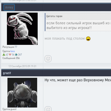
Antey
Цитата: таран
если более сильный игрок вышиб из и
выбитого из игры игрока!!
моя плакать под столом
Репутация
77
Группа
toss
62
56
267
Сообщений
356
12 Сентября 2015 09:19:01
grazlf
Ну что, может еще раз Верховному Меж
Группа
guest