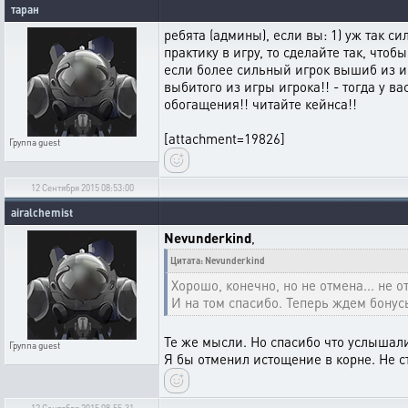
таран
ребята (админы), если вы: 1) уж так с
практику в игру, то сделайте так, чтоб
если более сильный игрок вышиб из игр
выбитого из игры игрока!! - тогда у в
обогащения!! читайте кейнса!!
[attachment=19826]
Группа
guest
12 Сентября 2015 08:53:00
airalchemist
Nevunderkind
,
Цитата: Nevunderkind
Хорошо, конечно, но не отмена... не от
И на том спасибо. Теперь ждем бонус
Те же мысли. Но спасибо что услышал
Группа
guest
Я бы отменил истощение в корне. Не с
12 Сентября 2015 08:55:31