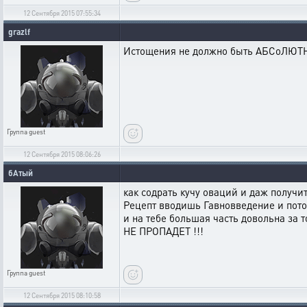
12 Сентября 2015 07:55:34
grazlf
Истощения не должно быть АБСоЛЮТНО
Группа
guest
12 Сентября 2015 08:06:26
бАтый
как содрать кучу оваций и даж получит
Рецепт вводишь Гавновведение и потом 
и на тебе большая часть довольна за 
НЕ ПРОПАДЕТ !!!
Группа
guest
12 Сентября 2015 08:10:58