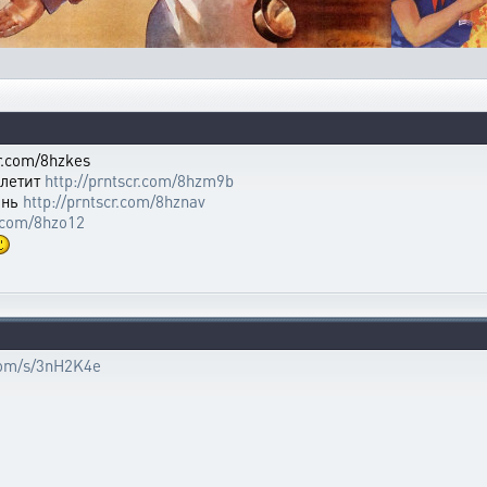
r.com/8hzkes
 летит
http://prntscr.com/8hzm9b
ень
http://prntscr.com/8hznav
r.com/8hzo12
.com/s/3nH2K4e