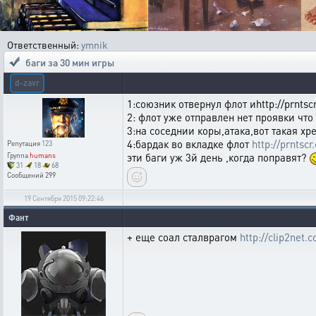
Ответственный:
ymnik
баги за 30 мин игры
d-zavr
1:союзник отвернул флот иhttp://prntsc
2: флот уже отправлен нет проявки что
3:на соседнии коры,атака,вот такая хр
4:бардак во вкладке флот
http://prntsc
Репутация
123
эти баги уж 3й день ,когда поправят?
Группа
humans
31
18
68
Сообщений
299
19 Сентября 2015 09:22:46
Фант
+ еще соал сталврагом
http://clip2net