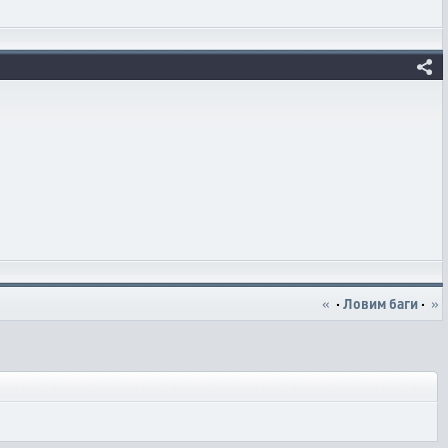
«
·
Ловим баги
·
»