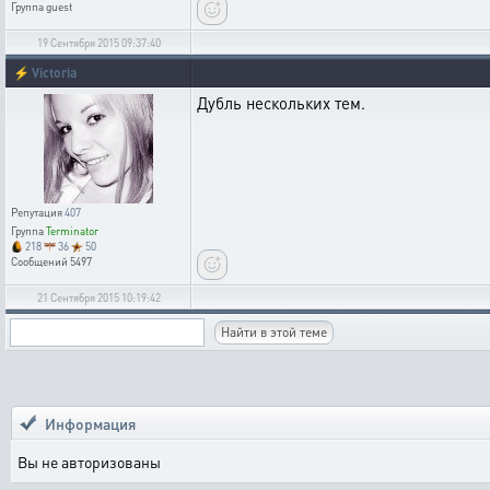
Группа
guest
19 Сентября 2015 09:37:40
⚡
Victoria
Дубль нескольких тем.
Репутация
407
Группа
Terminator
218
36
50
Сообщений
5497
21 Сентября 2015 10:19:42
Информация
Вы не авторизованы