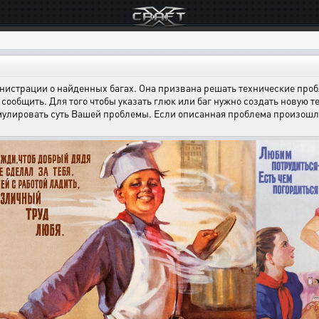
страции о найденных багах. Она призвана решать технические пробл
сообщить. Для того чтобы указать глюк или баг нужно создать новую т
мулировать суть Вашей проблемы. Если описанная проблема произошла н