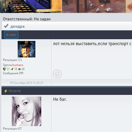
Ответственный: Не задан
дендра
d-zavr
лот нельзя выставить,если транспорт с
Репутация
123
Группа
humans
31
18
68
Сообщений
299
29 Сентября 2015 12:35:21
⚡
Victoria
Не баг.
Репутация
407