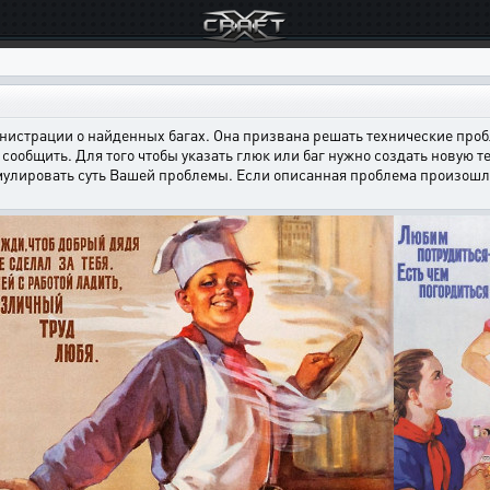
страции о найденных багах. Она призвана решать технические пробл
сообщить. Для того чтобы указать глюк или баг нужно создать новую т
мулировать суть Вашей проблемы. Если описанная проблема произошла н