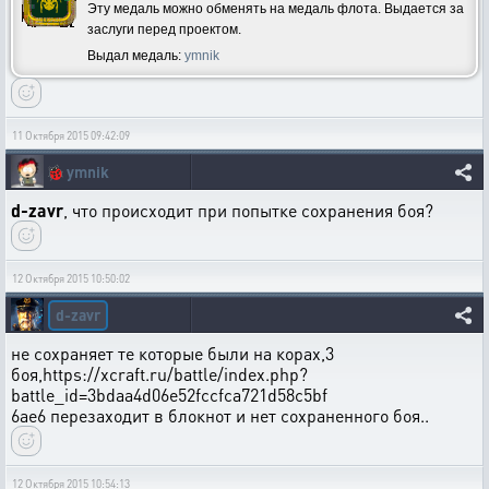
Эту медаль можно обменять на медаль флота. Выдается за
заслуги перед проектом.
Выдал медаль:
ymnik
11 Октября 2015 09:42:09
🐞
ymnik
d-zavr
, что происходит при попытке сохранения боя?
12 Октября 2015 10:50:02
d-zavr
не сохраняет те которые были на корах,3
боя,https://xcraft.ru/battle/index.php?
battle_id=3bdaa4d06e52fccfca721d58c5bf
6ae6 перезаходит в блокнот и нет сохраненного боя..
12 Октября 2015 10:54:13