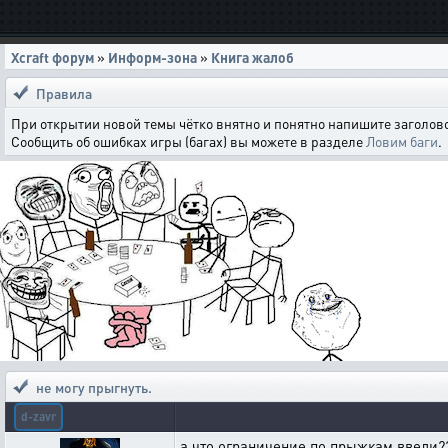
Xcraft форум
»
Информ-зона
»
Книга жалоб
Правила
При открытии новой темы чётко внятно и понятно напишите заголово
Сообщить об ошибках игры (багах) вы можете в разделе
Ловим баги
.
не могу прыгнуть.
d-zavr
а что,ограничение по прыжкам ввели?