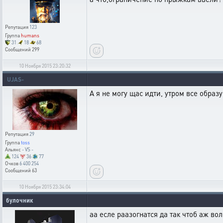
Репутация
123
Группа
humans
31
18
68
Сообщений
299
10 Ноября 2015 23:20:32
UJAS-
А я не могу щас идти, утром все обра
Репутация
29
Группа
toss
Альянс
- VS -
124
36
77
Очков
6 400 254
Сообщений
63
10 Ноября 2015 23:34:04
булочник
аа есле раазогнатся да так чтоб аж во