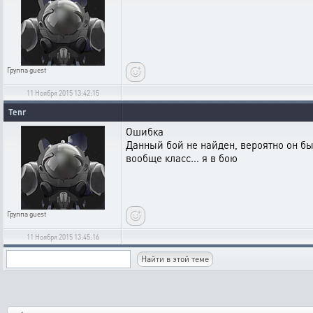
Группа
guest
11 Ноября 2015 13:42:15
Tenr
Ошибка
Данный бой не найден, вероятно он бы
вообще класс... я в бою
Группа
guest
11 Ноября 2015 13:45:16