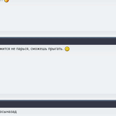
зумится не парься, сможешь прыгать.
лосыназад