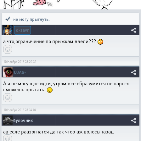
не могу прыгнуть.
d-zavr
а что,ограничение по прыжкам ввели???
10 Ноября 2015 23:20:32
UJAS-
А я не могу щас идти, утром все образумится не парься,
сможешь прыгать.
10 Ноября 2015 23:34:04
булочник
аа есле раазогнатся да так чтоб аж волосыназад