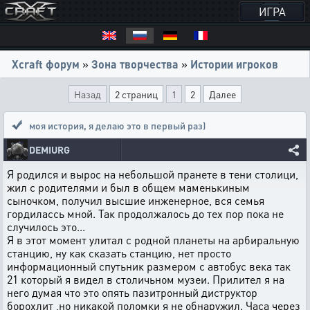
ИГРА
Xcraft форум
»
Зона творчества
»
Истории игроков
Назад
2 страниц
1
2
Далее
моя история
,
я делаю это в первый раз)
DEMIURG
Я родился и вырос на небольшой пранете в тени столици,
жил с родителями и был в общем маменькиным
сыночком, получил высшие инженерное, вся семья
гордилассь мной. Так продолжалось до тех пор пока не
случилось это...
Я в этот момент улитал с родной планеты на арбиральную
станцию, ну как сказать станцию, нет просто
информационный спутьник размером с автобус века так
21 который я видел в столичьном музеи. Прилител я на
него думая что это опять пазитронный диструктор
борохлит ,но никакой поломки я не обнаружил. Часа через