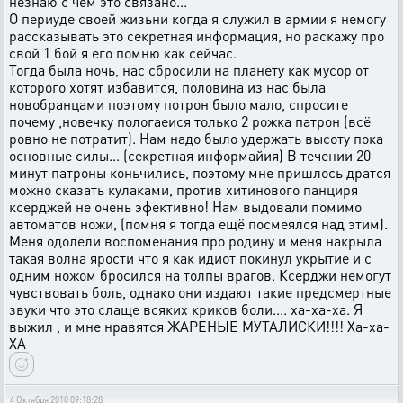
незнаю с чем это связано...
О периуде своей жизьни когда я служил в армии я немогу
рассказывать это секретная информация, но раскажу про
свой 1 бой я его помню как сейчас.
Тогда была ночь, нас сбросили на планету как мусор от
которого хотят избавится, половина из нас была
новобранцами поэтому потрон было мало, спросите
почему ,новечку пологаеися только 2 рожка патрон (всё
ровно не потратит). Нам надо было удержать высоту пока
основные силы... (секретная информайия) В течении 20
минут патроны коньчились, поэтому мне пришлось дратся
можно сказать кулаками, против хитинового панциря
ксерджей не очень эфективно! Нам выдовали помимо
автоматов ножи, (помня я тогда ещё посмеялся над этим).
Меня одолели воспоменания про родину и меня накрыла
такая волна ярости что я как идиот покинул укрытие и с
одним ножом бросился на толпы врагов. Ксерджи немогут
чувствовать боль, однако они издают такие предсмертные
звуки что это слаще всяких криков боли.... ха-ха-ха. Я
выжил , и мне нравятся ЖАРЕНЫЕ МУТАЛИСКИ!!!! Ха-ха-
ХА
4 Октября 2010 09:18:28