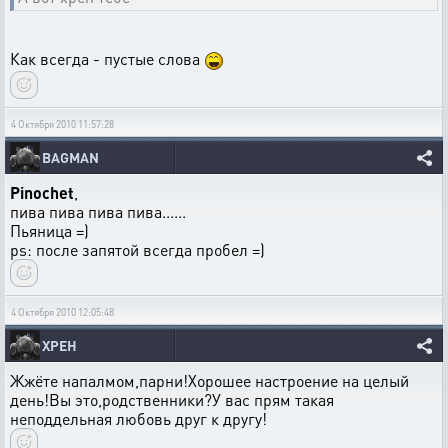
Как всегда - пустые слова
4 Октября 2010 11:57:28
BAGMAN
Pinochet
,
пива пива пива пива......
Пьяница =)
ps: после запятой всегда пробел =)
4 Октября 2010 12:05:48
XPEH
Жжёте напалмом,парни!Хорошее настроение на целый
день!Вы это,родственники?У вас прям такая
неподдельная любовь друг к другу!