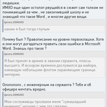
людишки.
ИМХО еще один остолоп рвущийся в сюжет сам толком не
понимающий за чем , не закончивший школу и не
знающий что такое Word , и многие другие вещи.
Цитата: DEMIURG
каким я был тогда глупым
Почему был ? Правописание на уровне первоклашки. Хотя
и они могут догадаться править свои ошибки в Microsoft
Word. Знаешь про такое ?
Цитата: DEMIURG
Я был принят в армию в звании сержанта, плюсы
высшего. И вскором времени дослужился да майора,
командую небольшим флотом охраняющим граници
империи.
Ололололо , с инженерным на сержанта ? Тебе и об
офицере мечтать вредно.
Цитата: DEMIURG
Мои сослуживцы прозвали меня "сумашедший
инжмнер" незнаю с чем это связано..