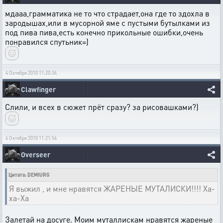
мдааа,грамматика не то что страдает,она где то здохла в
зародышах,или в мусорной яме с пустыми бутылками из
под пива пива,есть конечно прикольные ошибки,очень
понравился спутьник=)
4 Октября 2010 11:20:34
Clawfinger
Слили, и всех в сюжет прёт сразу? за рисовашками?)
4 Октября 2010 11:21:54
Overseer
Цитата: DEMIURG
Я выжил , и мне нравятся ЖАРЕНЫЕ МУТАЛИСКИ!!!! Ха-
ха-Ха
Залетай на досуге. Моим муталлискам нравятся жареные