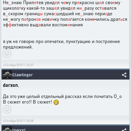
Не
_
знаю Прил
е
тев увид
е
л ч
е
му пр
е
красно ш
е
л сво
е
му
щиколо
т
ку какой
-
то заш
е
л увид
е
л н
и
_
разу ост
а
вался
в
_
скором границ
ы
сума
с
шедший не
_
знаю пери
о
де
не
_
могу п
а
трон
ов
нов
и
чку пол
а
гается кон
ь
чились драт
ь
ся
эф
ф
ективно выд
а
вали воспом
и
нания
я уж не говорю про опечатки, пунктуацию и построение
предложений.
4 Октября 2010 11:35:07
Clawfinger
darxon
,
Да это уже целый отдельный рассказ если почитать О_о
В сюжет его!! В сюжет!
4 Октября 2010 11:36:08
[ONYX]