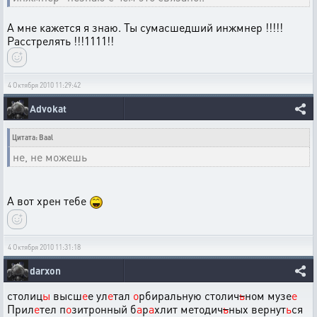
А мне кажется я знаю. Ты сумасшедший инжмнер !!!!!
Расстрелять !!!1111!!
4 Октября 2010 11:29:42
Advokat
Цитата: Baal
не, не можешь
А вот хрен тебе
4 Октября 2010 11:31:18
darxon
столиц
ы
высш
е
е ул
е
тал
о
рбиральную столич
ь
ном музе
е
Прил
е
тел п
о
зитронный б
а
р
а
хлит методич
ь
ных вернут
ь
ся