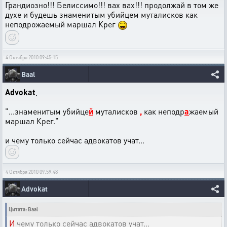
Грандиозно!!! Белиссимо!!! вах вах!!! продолжай в том же
духе и будешь знаменитым убийцем муталисков как
неподрожаемый маршал Крег
4 Октября 2010 09:45:15
Baal
Advokat
,
"...знаменитым убийце
й
муталисков
,
как неподр
а
жаемый
маршал Крег."
и чему только сейчас адвокатов учат...
4 Октября 2010 09:59:48
Advokat
Цитата: Baal
И
чему только сейчас адвокатов учат...