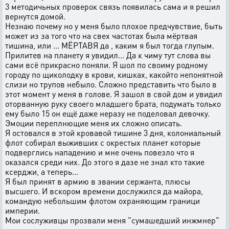
3 методичьных проверок связь появилась сама и я решил
вернутся домой.
Незнаю почему но у меня было плохое предчувствие, быть
может из за того что на свех частотах была мёртвая
тишина, или ... МЁРТАВЯ да , каким я был тогда глупым.
Прилитев на планету я увидил... Да к чиму тут слова вы
сами всё прикрасно поняли. Я шол по своиму родному
городу по щиколодку в крови, кишках, какойто непонятной
слизи но трупов небыло. Сложно представить что было в
этот момент у меня в голове. Я зашол в свой дом и увидил
оторванную руку своего младшего брата, подумать только
ему было 15 он ещё даже неразу не поделовал девочку.
Эмоции переплнющие меня их сложно описать.
Я остовался в этой кровавой тишине 3 дня, колониальный
флот собирал выживших с окрестых планет которые
подверглись нападению и мне очень повезло что я
оказался среди них. До этого я дазе не знал кто такие
ксерджи, а теперь...
Я был принят в армию в звании сержанта, плюсы
высшего. И вскором времени дослужился да майора,
командую небольшим флотом охраняющим граници
империи.
Мои сослуживцы прозвали меня "сумашедший инжмнер"