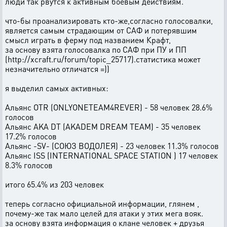
люди так рвутся к активным боевым действиям.
что-бы проанализировать кто-же,согласно голосовалки,
является самым страдающим от САФ и потерявшим
смысл играть в ферму под названием Крафт,
за основу взята голосовалка по САФ при ПУ и ПП
(http://xcraft.ru/forum/topic_25717).статистика может
незначительно отличатся =))
я выделил самых активных:
Альянс OTR (ONLYONETEAM4REVER) - 58 человек 28.6%
голосов
Альянс AKA DT (AKADEM DREAM TEAM) - 35 человек
17.2% голосов
Альянс -SV- (СОЮЗ ВОДОЛЕЯ) - 23 человек 11.3% голосов
Альянс ISS (INTERNATIONAL SPACE STATION ) 17 человек
8.3% голосов
итого 65.4% из 203 человек
теперь согласно официальной информации, глянем ,
почему-же так мало целей для атаки у этих мега вояк.
за основу взята информация о клане человек + друзья