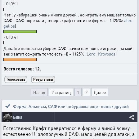
- 0 (0%)
Нет , у чебурашки очень много друзей , но играть ему мешает только
САФ ! САФ порезали , теперь крафт почти не ферма. - 1 (25%:
alex-
gelios
)
- 0 (0%)
Давайте полностью уберем САФ, зачем нам новые игроки , на мой
век хватит сожрать то что есть =)) - 1 (25%:
Lord_Krovosos
)
Всего голосов: 12.
Назад
2 страниц
1
2
Далее
Ферма, Альянсы, САФ или чебурашка ищет новых друзей
Бяка
Естественно Крафт превратился в ферму и виной всему
естественно !!! злополучный САФ. мало целей для атаки, а