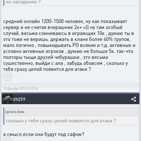
не нападении ?
средний онлайн 1200-1500 человек, ну как показывает
сервер и не считая вчерашних 2к+ =)) ну там особый
случай, весьма сомневаюсь в играющих 10к , думаю ты в
это тоже не веришь. держать в клане более 40% трупов,
мало логично , повыкидывать РО всякие и т.д. активных и
условно активных игроков , думаю не больше 5к. так-что
полторы тыщи друзей чебурашки , это весьма
сушественно, выйди с ала , забудь обовсем , сколько у
тебя сразу целей появится для атаки ?
29 Декабря 2015 12:59:26
zh259
Цитата: Бяка
сколько у тебя сразу целей появится для атаки ?
а смысл,если они будут под сафом?