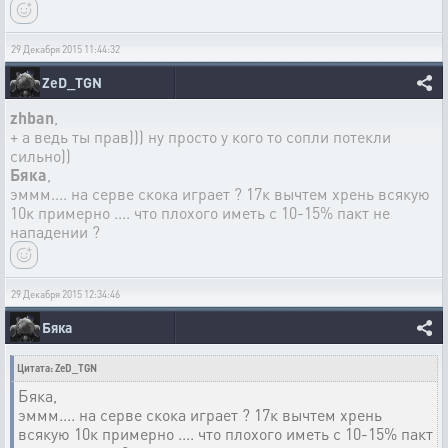
29 Декабря 2015 11:44:32
ZeD_TGN
zhban
,
+ а ведь ты прав))) ну просто у кого то сопли потекли
сильно))
Бяка
,
эммм.... на серве скока играет ? 17к вычтем хрень всякую
10к примерно .... что плохого иметь с 10-15% пакт не
нападении ?
29 Декабря 2015 12:34:46
Бяка
Цитата: ZeD_TGN
Бяка,
эммм.... на серве скока играет ? 17к вычтем хрень
всякую 10к примерно .... что плохого иметь с 10-15% пакт