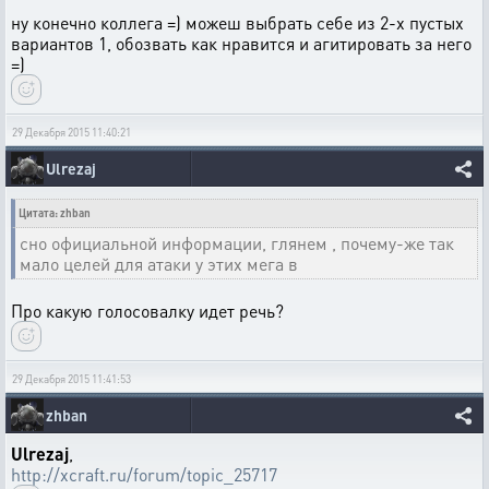
ну конечно коллега =) можеш выбрать себе из 2-х пустых
вариантов 1, обозвать как нравится и агитировать за него
=)
29 Декабря 2015 11:40:21
Ulrezaj
Цитата: zhban
сно официальной информации, глянем , почему-же так
мало целей для атаки у этих мега в
Про какую голосовалку идет речь?
29 Декабря 2015 11:41:53
zhban
Ulrezaj
,
http://xcraft.ru/forum/topic_25717