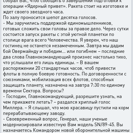
собрал Вас, чтоб сообщить о завершении подготовки к
операции «Ядерный привет». Ракета стоит на изготовке и
ждет своего звездного часа.
По залу проносится шепот десятка голосов.
- Мы заручились поддержкой единомышленников,
готовых сложить свои головы за правое дело. Через сутки
состоится запуск ракеты с этой уютной планетки по
столице врага всего Человечества. Я уверен, что наш
гостинец не останется незамеченным. Завтра мы дадим
бой Овермайнду и победим… или погибнем – последние
два слова Главнокомандующий произнес настолько тихо,
что услышали его лишь единицы. – В вашем
распоряжении 20 стандартных часов, чтоб привести
флоты в полную боевую готовность. По договоренности с
союзниками, мобилизация всех флотов, способных
защищать планету, назначена на завтра 7:30 по единому
времени Сектора. Вопросы?
- Господин, Главнокомандующий, разрешите узнать, на
чем прикажете летать? – раздался хриплый голос
Миллера. – Я слышал, что мою красавицу пустили на корм
перерабатывающему заводу.
- Своевременный вопрос, Генерал, наши ученые
модернизировали известную Вам модель SN/89-45. Вы
назначаетесь Командором новой оборонительной машины