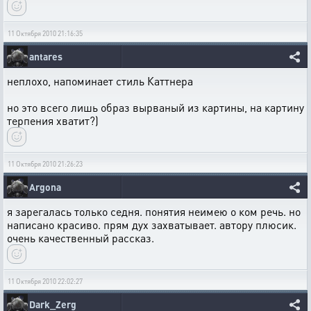
11 Октября 2010 21:16:35
antares
неплохо, напоминает стиль Каттнера
но это всего лишь образ вырваный из картины, на картину
терпения хватит?)
11 Октября 2010 21:26:23
Argona
я зарегалась только седня. понятия неимею о ком речь. но
написано красиво. прям дух захватывает. автору плюсик.
очень качественный рассказ.
11 Октября 2010 22:02:27
Dark_Zerg