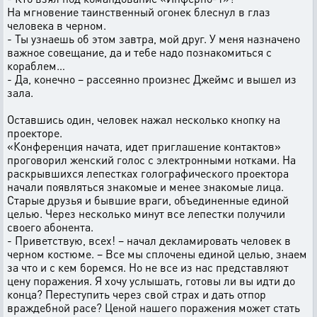
На мгновение таинственный огонек блеснул в глаз
человека в черном.
- Ты узнаешь об этом завтра, мой друг. У меня назначено
важное совещание, да и тебе надо познакомиться с
кораблем…
- Да, конечно – рассеянно произнес Джеймс и вышел из
зала.
Оставшись один, человек нажал несколько кнопку на
проекторе.
«Конференция начата, идет приглашение контактов»
проговорил женский голос с электронными нотками. На
раскрывшихся лепестках голографического проектора
начали появляться знакомые и менее знакомые лица.
Старые друзья и бывшие враги, объединенные единой
целью. Через несколько минут все лепестки получили
своего абонента.
- Приветствую, всех! – начал декламировать человек в
черном костюме. – Все мы сплочены единой целью, знаем
за что и с кем боремся. Но не все из нас представляют
цену поражения. Я хочу услышать, готовы ли вы идти до
конца? Переступить через свой страх и дать отпор
враждебной расе? Ценой нашего поражения может стать