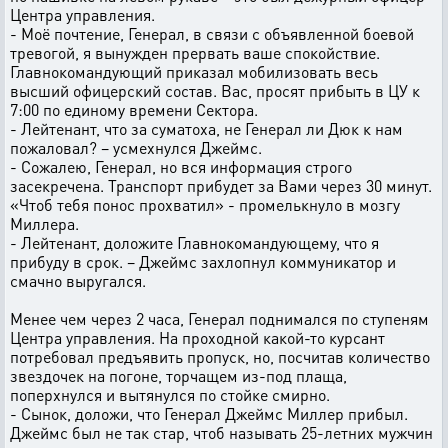
Центра управления.
- Моё почтение, Генерал, в связи с объявленной боевой
тревогой, я вынужден прервать ваше спокойствие.
Главнокомандующий приказал мобилизовать весь
высший офицерский состав. Вас, просят прибыть в ЦУ к
7:00 по единому времени Сектора.
- Лейтенант, что за суматоха, не Генерал ли Дюк к нам
пожаловал? – усмехнулся Джеймс.
- Сожалею, Генерал, но вся информация строго
засекречена. Транспорт прибудет за Вами через 30 минут.
«Чтоб тебя понос прохватил» - промелькнуло в мозгу
Миллера.
- Лейтенант, доложите Главнокомандующему, что я
прибуду в срок. – Джеймс захлопнул коммуникатор и
смачно выругался.
Менее чем через 2 часа, Генерал поднимался по ступеням
Центра управления. На проходной какой-то курсант
потребовал предъявить пропуск, но, посчитав количество
звездочек на погоне, торчащем из-под плаща,
поперхнулся и вытянулся по стойке смирно.
- Сынок, доложи, что Генерал Джеймс Миллер прибыл.
Джеймс был не так стар, чтоб называть 25-летних мужчин