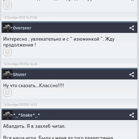
12 Октября 2010 16:27:06
Overseer
Интересно , увлекательно и с " изюминкой ". Жду
продолжения !
16 Октября 2010 04:56:48
Shuter
Ну что сказать...Классно!!!!
16 Октября 2010 05:16:53
^_^Snake^_^
Абалдеть. Я в захлеб читал.
Вся наша игра. Была у меня до того реалестична.