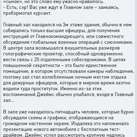
«сынок», но это слово ему ужасно нравилось.
- Есть, сэр! Вас уже ждут в Главном зале – заикаясь,
пробормотал курсант.
Главный зал находился на 3м этаже здания, обычно в нем
собирались только высшие офицеры, для получения
инструкций от Главнокомандующего, или совместного
обсуждения глобальных военных операций с союзниками.
В центре зала возвышался внушительных размеров
голографические проектор, способный одновременно
вести связь с 25 отдаленными собеседниками. В целях
повышенной секретности – это было единственное
помещение, в котором отсутствовали камеры наблюдения,
поэтому зал стал излюбленным ночным местом отдыха
для дежурных офицеров, которые в мирное время охотно
водили туда проституток. Именно из-за этих
воспоминаний Джеймс обычно улыбался, входя в Главный
зал…
В зале уже находилось пятнадцать человек, которые бурно
обсуждали схемы и графики, отображающиеся на
громадном настенном экране. Издалека это напоминало
презентацию нового автомобиля с бесплатным тест-
драйвом. Джеймс успел рассмотреть крупную надпись