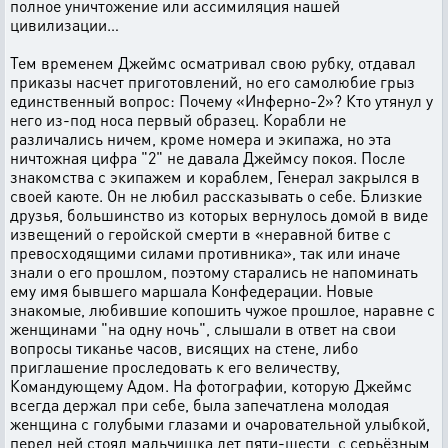
полное уничтожение или ассимиляция нашей
цивилизации…
Тем временем Джеймс осматривал свою рубку, отдавал
приказы насчет приготовлений, но его самолюбие грыз
единственный вопрос: Почему «Инферно-2»? Кто утянул у
него из-под носа первый образец. Корабли не
различались ничем, кроме номера и экипажа, но эта
ничтожная цифра "2" не давала Джеймсу покоя. После
знакомства с экипажем и кораблем, Генерал закрылся в
своей каюте. Он не любил рассказывать о себе. Близкие
друзья, большинство из которых вернулось домой в виде
извещений о геройской смерти в «неравной битве с
превосходящими силами противника», так или иначе
знали о его прошлом, поэтому старались не напоминать
ему имя бывшего маршала Конфедерации. Новые
знакомые, любившие копошить чужое прошлое, наравне с
женщинами "на одну ночь", слышали в ответ на свои
вопросы тиканье часов, висящих на стене, либо
приглашение проследовать к его величеству,
Командующему Адом. На фотографии, которую Джеймс
всегда держал при себе, была запечатлена молодая
женщина с голубыми глазами и очаровательной улыбкой,
перед ней стоял мальчишка лет пяти-шести, с серьёзным