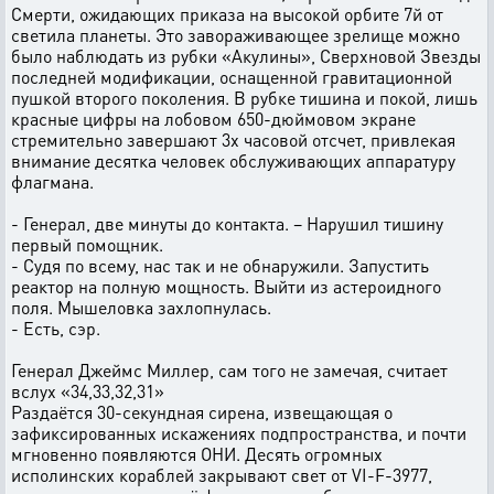
Смерти, ожидающих приказа на высокой орбите 7й от
светила планеты. Это завораживающее зрелище можно
было наблюдать из рубки «Акулины», Сверхновой Звезды
последней модификации, оснащенной гравитационной
пушкой второго поколения. В рубке тишина и покой, лишь
красные цифры на лобовом 650-дюймовом экране
стремительно завершают 3х часовой отсчет, привлекая
внимание десятка человек обслуживающих аппаратуру
флагмана.
- Генерал, две минуты до контакта. – Нарушил тишину
первый помощник.
- Судя по всему, нас так и не обнаружили. Запустить
реактор на полную мощность. Выйти из астероидного
поля. Мышеловка захлопнулась.
- Есть, сэр.
Генерал Джеймс Миллер, сам того не замечая, считает
вслух «34,33,32,31»
Раздаётся 30-секундная сирена, извещающая о
зафиксированных искажениях подпространства, и почти
мгновенно появляются ОНИ. Десять огромных
исполинских кораблей закрывают свет от VI-F-3977,