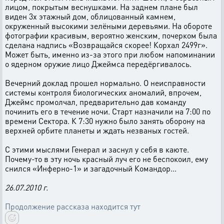
лицом, покрытым веснушками. На заднем плане был
виден 3х этажный дом, облицованный камнем,
окруженный высокими зелёными деревьями. На обороте
фотографии красивым, вероятно женским, почерком была
сделана надпись «Возвращайся скорее! Корхал 2499г».
Может быть, именно из-за этого при любом напоминании
о ядерном оружие лицо Джеймса передёргивалось.
Вечерний доклад прошел нормально. О неисправности
системы контроля биологических аномалий, впрочем,
Джеймс промолчал, предварительно дав команду
починить его в течение ночи. Старт назначили на 7:00 по
времени Сектора. К 7:30 нужно было занять оборону на
верхней орбите планеты и ждать незваных гостей.
С этими мыслями Генерал и заснул у себя в каюте.
Почему-то в эту ночь красный луч его не беспокоил, ему
снился «Инферно-1» и загадочный Командор...
26.07.2010 г.
Продолжение рассказа находится тут