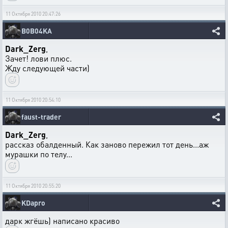
11 Октября 2010 20:47:26
B0B04KA
Dark_Zerg
,
Зачет! лови плюс.
Жду следующей части)
11 Октября 2010 20:54:10
faust-trader
Dark_Zerg
,
рассказ обалденный. Как заново пережил тот день...аж
мурашки по телу...
11 Октября 2010 20:55:20
KDapro
дарк жгёшь) написано красиво