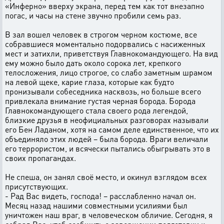
«Инферно» вверху экрана, перед тем как тот внезапно
погас, и часы на стене звучно пробили семь раз.
В зал вошел человек в строгом черном костюме, все
собравшиеся моментально подорвались с насиженных
мест и затихли, приветствуя Главнокомандующего. На вид
ему можно было дать около сорока лет, крепкого
телосложения, лицо строгое, со слабо заметным шрамом
на левой щеке, карие глаза, которые как будто
пронизывали собеседника насквозь, но больше всего
привлекала внимание густая черная борода. Борода
Главнокомандующего стала своего рода легендой,
близкие друзья в неофициальных разговорах называли
его Бен Ладаном, хотя на самом деле единственное, что их
объединяло этих людей – была борода. Враги величали
его террористом, и всячески пытались обыгрывать это в
своих пропагандах.
Не спеша, он занял своё место, и окинул взглядом всех
присутствующих.
- Рад Вас видеть, господа! – расслабленно начал он.
Месяц назад нашими совместными усилиями был
уничтожен наш враг, в человеческом обличие. Сегодня, я