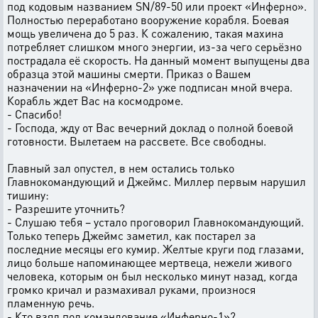
под кодовым названием SN/89-50 или проект «Инферно».
Полностью переработано вооружение корабля. Боевая
мощь увеличена до 5 раз. К сожалению, такая махина
потребляет слишком много энергии, из-за чего серьёзно
пострадала её скорость. На данный момент выпущены два
образца этой машины смерти. Приказ о Вашем
назначении на «Инферно-2» уже подписан мной вчера.
Корабль ждет Вас на космодроме.
- Спасибо!
- Господа, жду от Вас вечерний доклад о полной боевой
готовности. Вылетаем на рассвете. Все свободны.
Главный зал опустел, в нем остались только
Главнокомандующий и Джеймс. Миллер первым нарушил
тишину:
- Разрешите уточнить?
- Слушаю тебя – устало проговорил Главнокомандующий.
Только теперь Джеймс заметил, как постарел за
последние месяцы его кумир. Желтые круги под глазами,
лицо больше напоминающее мертвеца, нежели живого
человека, которым он был несколько минут назад, когда
громко кричал и размахивал руками, произнося
пламенную речь.
- Кто взял под командование «Инферно-1»?