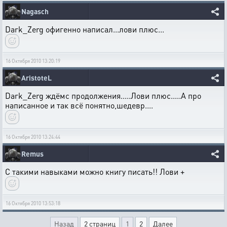
Nagasch
Dark_Zerg офигенно написал...лови плюс...
16 Октября 2010 13:20:19
AristoteL
Dark_Zerg ждёмс продолжения.....Лови плюс.....А про
написанное и так всё понятно,шедевр....
16 Октября 2010 13:24:44
Remus
С такими навыками можно книгу писать!! Лови +
16 Октября 2010 13:53:18
Назад
2 страниц
1
2
Далее