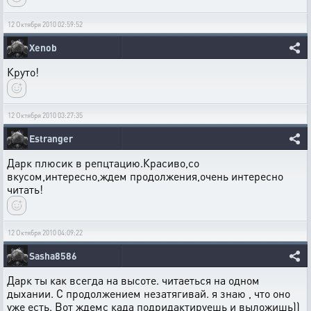
12 Октября 2010 02:59:52
Xenob
Круто!
12 Октября 2010 03:27:35
Estranger
Дарк плюсик в репцтацию.Красиво,со
вкусом,интересно,ждем продолжения,очень интересно
читать!
12 Октября 2010 04:09:22
Sasha8586
Дарк ты как всегда на высоте. читаеться на одном
дыхании. С продолжением незатягивай. я знаю , что оно
уже есть. Вот ждемс када подридактируешь и выложишь))