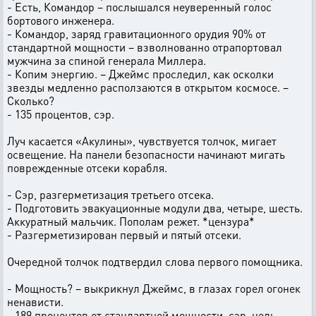
- Есть, Командор – послышался неуверенный голос
бортового инженера.
- Командор, заряд гравитационного орудия 90% от
стандартной мощности – взволнованно отрапортовал
мужчина за спиной генерала Миллера.
- Копим энергию. – Джеймс проследил, как осколки
звезды медленно расползаются в открытом космосе. –
Сколько?
- 135 процентов, сэр.
Луч касается «Акулины», чувствуется толчок, мигает
освещение. На панели безопасности начинают мигать
поврежденные отсеки корабля.
- Сэр, разгерметизация третьего отсека.
- Подготовить эвакуационные модули два, четыре, шесть.
Аккуратный мальчик. Пополам режет. *цензура*
- Разгерметизирован первый и пятый отсеки.
Очередной толчок подтвердил слова первого помощника.
- Мощность? – выкрикнул Джеймс, в глазах горел огонек
ненависти.
- 189 процентов от стандартной мощности, сэр, цель