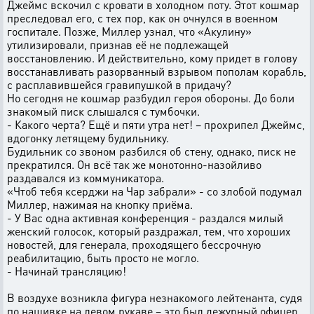
Джеймс вскочил с кровати в холодном поту. Этот кошмар
преследовал его, с тех пор, как он очнулся в военном
госпитале. Позже, Миллер узнал, что «Акулину»
утилизировали, признав её не подлежащей
восстановлению. И действительно, кому придет в голову
восстанавливать разорванный взрывом пополам корабль,
с расплавившейся гравипушкой в придачу?
Но сегодня не кошмар разбудил героя обороны. До боли
знакомый писк слышался с тумбочки.
- Какого черта? Ещё и пяти утра нет! – прохрипел Джеймс,
вдогонку летящему будильнику.
Будильник со звоном разбился об стену, однако, писк не
прекратился. Он всё так же монотонно-назойливо
раздавался из коммуникатора.
«Чтоб тебя ксерджи на Чар забрали» - со злобой подумал
Миллер, нажимая на кнопку приёма.
- У Вас одна активная конференция - раздался милый
женский голосок, который раздражал, тем, что хороших
новостей, для генерала, проходящего бессрочную
реабилитацию, быть просто не могло.
- Начинай трансляцию!
В воздухе возникла фигура незнакомого лейтенанта, судя
по нашивке на левом рукаве – это был дежурный офицер