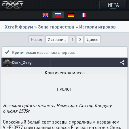
ИГРА
Xcraft форум
»
Зона творчества
»
Истории игроков
Назад
2 страниц
1
2
Далее
Критическая масса
,
часть первая.
Dark_Zerg
Критическая масса
ПРОЛОГ
Высокая орбита планеты Немезида. Сектор Копрулу.
6 июля 2500г.
Спокойный белый свет звезды c уродливым названием
VI-F-3977 спектрального класса F, играл на сотнях Звезд