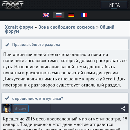
ИГРА
Xcraft форум
»
Зона свободного космоса
»
Общий
форум
Правила общего раздела
При открытии новой темы чётко внятно и понятно
напишите заголовок темы, который должен раскрывать её
суть. Название и описание вашей темы должны быть
понятны и раскрывать смысл начатой вами дискуссии.
Дискуссии должны иметь отношение к проекту Xcraft. Для
посторонних разговоров существует отдельный раздел.
с крещением
,
кто купался?
d-zavr
Крещение 2016 весь православный мир отметит завтра, 19
января. Традиционно в этот день многие отправятся
купаться в прорубь, веруя в целебную силу крещенской