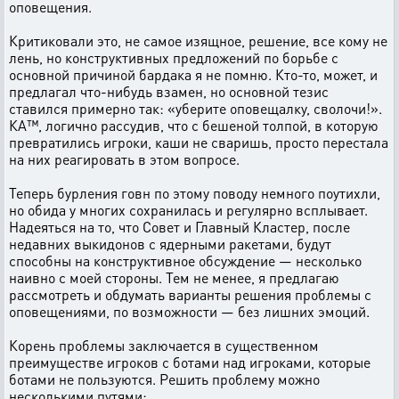
оповещения.
Критиковали это, не самое изящное, решение, все кому не
лень, но конструктивных предложений по борьбе с
основной причиной бардака я не помню. Кто-то, может, и
предлагал что-нибудь взамен, но основной тезис
ставился примерно так: «уберите оповещалку, сволочи!».
КА™, логично рассудив, что с бешеной толпой, в которую
превратились игроки, каши не сваришь, просто перестала
на них реагировать в этом вопросе.
Теперь бурления говн по этому поводу немного поутихли,
но обида у многих сохранилась и регулярно всплывает.
Надеяться на то, что Совет и Главный Кластер, после
недавних выкидонов с ядерными ракетами, будут
способны на конструктивное обсуждение — несколько
наивно с моей стороны. Тем не менее, я предлагаю
рассмотреть и обдумать варианты решения проблемы с
оповещениями, по возможности — без лишних эмоций.
Корень проблемы заключается в существенном
преимуществе игроков с ботами над игроками, которые
ботами не пользуются. Решить проблему можно
несколькими путями: