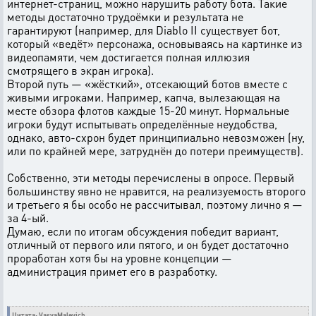
интернет-страниц, можно нарушить работу бота. Такие
методы достаточно трудоёмки и результата не
гарантируют (например, для Diablo II существует бот,
который «ведёт» персонажа, основываясь на картинке из
видеопамяти, чем достигается полная иллюзия
смотрящего в экран игрока).
Второй путь — «жёсткий», отсекающий ботов вместе с
живыми игроками. Например, капча, вылезающая на
месте обзора флотов каждые 15-20 минут. Нормальные
игроки будут испытывать определённые неудобства,
однако, авто-схрон будет принципиально невозможен (ну,
или по крайней мере, затруднён до потери преимуществ).
Собственно, эти методы перечислены в опросе. Первый
большинству явно не нравится, на реализуемость второго
и третьего я бы особо не рассчитывал, поэтому лично я —
за 4-ый.
Думаю, если по итогам обсуждения победит вариант,
отличный от первого или пятого, и он будет достаточно
проработан хотя бы на уровне концепции —
администрация примет его в разработку.
Цитата: VasyaMalevich