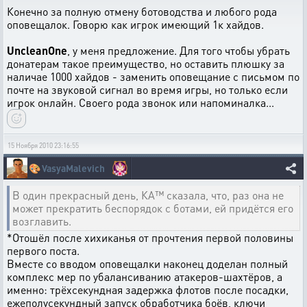
Конечно за полную отмену ботоводства и любого рода
оповещалок. Говорю как игрок имеющий 1к хайдов.
UncleanOne
, у меня предложение. Для того чтобы убрать
донатерам такое преимущество, но оставить плюшку за
наличае 1000 хайдов - заменить оповещание с письмом по
почте на звуковой сигнал во время игры, но только если
игрок онлайн. Своего рода звонок или напоминалка...
15 Ноября 2010 23:16:55
🎨
VasyaMalevich
В один прекрасный день, КА™ сказала, что, раз она не
может прекратить беспорядок с ботами, ей придётся его
возглавить.
*Отошёл после хихиканья от прочтения первой половины
первого поста.
Вместе со вводом оповещалки наконец доделан полный
комплекс мер по убалансиванию атакеров-шахтёров, а
именно: трёхсекундная задержка флотов после посадки,
ежеполусекундный запуск обработчика боёв, ключи