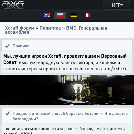
ИГРА
Xcraft форум
»
Политика
»
ВМС, Генеральная
ассамблея
Правила
Мы, лучшие игроки Xcraft, провозглашаем Верховный
Совет
, высшую народную власть сектора, и клянёмся
ставить интересы проекта выше собственных.<br/><br/>
Предпочтительный способ борьбы с ботами — Что делать с
ботоводами?
- оставить всем возможности наравне с ботоводами (то, что есть
сейчас) - 0 (0%)