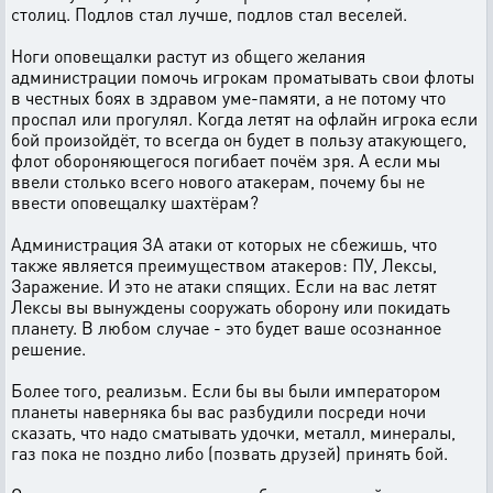
столиц. Подлов стал лучше, подлов стал веселей.
Ноги оповещалки растут из общего желания
администрации помочь игрокам проматывать свои флоты
в честных боях в здравом уме-памяти, а не потому что
проспал или прогулял. Когда летят на офлайн игрока если
бой произойдёт, то всегда он будет в пользу атакующего,
флот обороняющегося погибает почём зря. А если мы
ввели столько всего нового атакерам, почему бы не
ввести оповещалку шахтёрам?
Администрация ЗА атаки от которых не сбежишь, что
также является преимуществом атакеров: ПУ, Лексы,
Заражение. И это не атаки спящих. Если на вас летят
Лексы вы вынуждены сооружать оборону или покидать
планету. В любом случае - это будет ваше осознанное
решение.
Более того, реализьм. Если бы вы были императором
планеты наверняка бы вас разбудили посреди ночи
сказать, что надо сматывать удочки, металл, минералы,
газ пока не поздно либо (позвать друзей) принять бой.