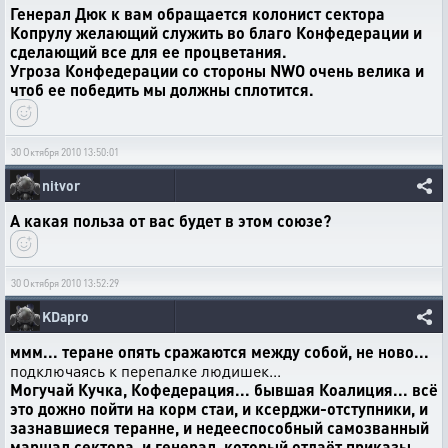
Генерал Дюк к вам обращается колонист сектора
Копрулу желающий служить во благо Конфедерации и
сделающий все для ее процветания.
Угроза Конфедерации со стороны NWO очень велика и
чтоб ее победить мы должны сплотится.
30 Октября 2010 13:50:01
nitvor
А какая польза от вас будет в этом союзе?
30 Октября 2010 13:52:29
KDapro
ммм... теране опять сражаются между собой, не ново...
подключаясь к перепалке людишек...
Могучай Кучка, Кофедерация... бывшая Коалиция... всё
это дожно пойти на корм стаи, и ксерджи-отступники, и
зазнавшиеся теранне, и недееспособный самозванный
маршал сектора, и генерал, который отдаёт приказы...