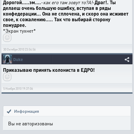
Дорогой.....эм....
-
как его там зовут то?A!
-
Драг!. Ты
делаеш очень большую ошибку, вступая в ряды
конфедерации... Она не сплочена, и скоро она исживет
свое, к сожалению..... Так что выбирай сторону
помудрее.
*Экран тухнет*
30 Октября 2010 23:54:56
Duke
Приказываю принять колониста в ЕДРО!
5 Ноября 2010 19:37:06
Информация
Вы не авторизованы