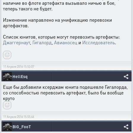
наличие во флоте артефакта вызывало ничью в бое,
теперь такого не будет.
Изменение направлено на унификацию перевозки
артефактов.
Список юнитов, которые могут перевозить артефакты:
Джаггернаут
,
Гигалорд
,
Авианосец
и
Исследователь
.
11 Апреля 2016 15:53:07
HellEsq
Еще бы добавили ксерджам юнита подешевле Гигалорда,
со способностью перевозить артефакт, было бы вообще
круто
11 Апреля 2016 15:55:46
BiG_FooT