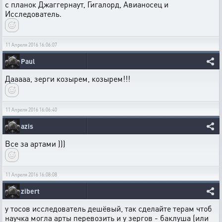
с планок Джаггернаут, Гигалорд, Авианосец и
Исследователь.
11 Апреля 2016 16:06:07
Paul
Дааааа, зерги козырем, козырем!!!
11 Апреля 2016 16:06:40
azis
Все за артами )))
11 Апреля 2016 16:08:08
zibert
у тосов исследователь дешёвый, так сделайте терам чтоб
научка могла арты перевозить и у зергов - баклуша (или