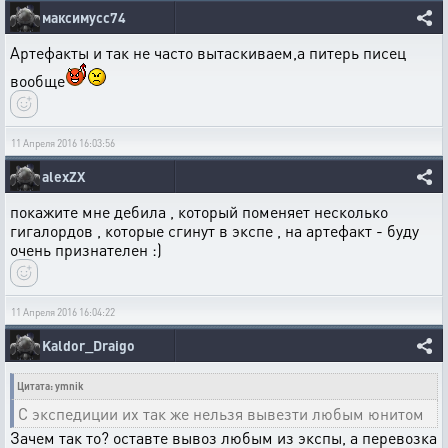
максимусс74
Артефакты и так не часто вытаскиваем,а питерь писец
вообще
11 Апреля 2016 16:03:56
alexZX
покажите мне дебила , который поменяет несколько
гигалордов , которые сгинут в экспе , на артефакт - буду
очень признателен :)
11 Апреля 2016 16:04:22
Kaldor_Draigo
Цитата: ymnik
С экспедиции их так же нельзя вывезти любым юнитом
Зачем так то? оставте вывоз любым из экспы, а перевозка