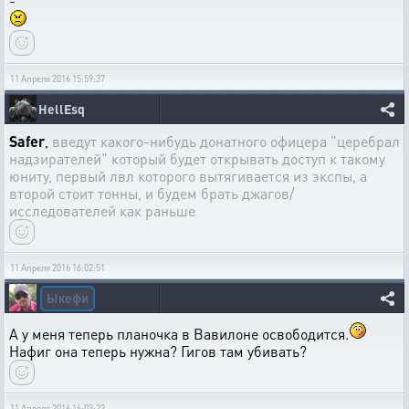
-
11 Апреля 2016 15:59:37
HellEsq
Safer
,
введут какого-нибудь донатного офицера "церебрал
надзирателей" который будет открывать доступ к такому
юниту, первый лвл которого вытягивается из экспы, а
второй стоит тонны, и будем брать джагов/
исследователей как раньше
11 Апреля 2016 16:02:51
Ыкефи
А у меня теперь планочка в Вавилоне освободится.
Нафиг она теперь нужна? Гигов там убивать?
11 Апреля 2016 16:03:22