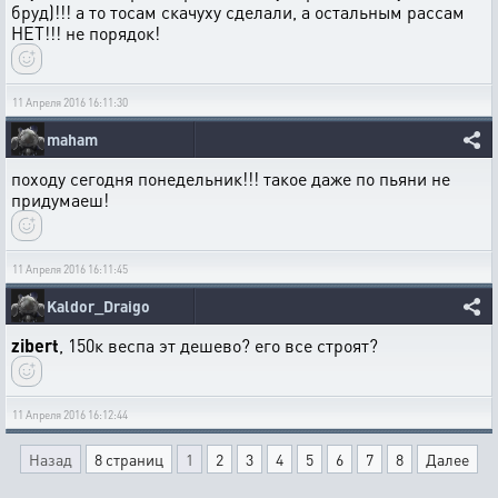
бруд)!!! а то тосам скачуху сделали, а остальным рассам
НЕТ!!! не порядок!
11 Апреля 2016 16:11:30
maham
походу сегодня понедельник!!! такое даже по пьяни не
придумаеш!
11 Апреля 2016 16:11:45
Kaldor_Draigo
zibert
, 150к веспа эт дешево? его все строят?
11 Апреля 2016 16:12:44
Назад
8 страниц
1
2
3
4
5
6
7
8
Далее