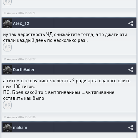
11 Апреля 2016 15:58:21
Alex_12
ну так вероятность ЧД снижайтете тогда, а то джаги эти
стали каждый день по несколько раз..
11 Апреля 2016 15:58:29
DarthVader
а гигом в экспу ништяк летать ? ради арта сцаного слить
шук 100 гигов.
ПС. Бред какой то с вытягиванием....вытягивание
оставить как было
11 Апреля 2016 15:59:36
maham