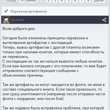
Назад
8 страниц
1
2
3
4
5
6
7
8
Далее
Перевозка артефактов
🐞
ymnik
Всем доброго дня.
Сегодня были изменены принципы перевозки и
вытягивания артефактов с экспедиций.
Теперь, вывоз артефактов с другой планеты возможен
только при наличии юнитов, которые имеют способность
их перевозить.
С экспедиции их так же нельзя вывезти любым юнитом.
Если вам выпала ситуация с его получением, то вам будет
отправлено соответствующее сообщение с
объяснением причины.
Так же артефакты не могут находится во флоте, не имея в
составе специального юнита. Если такое произошло, то
они сразу уничтожаются (например после отправки части
флота с координат, или после боя).
Так же недавно была исправлена проблема, при которой