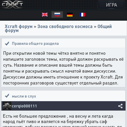
ИГРА
Xcraft форум
»
Зона свободного космоса
»
Общий
форум
Правила общего раздела
При открытии новой темы чётко внятно и понятно
напишите заголовок темы, который должен раскрывать её
суть. Название и описание вашей темы должны быть
понятны и раскрывать смысл начатой вами дискуссии.
Дискуссии должны иметь отношение к проекту Xcraft. Для
посторонних разговоров существует отдельный раздел.
мысли в слух
cerqio000111
Есть не большее предложение , на весну и лета кагда
народ пьёт пиво и валяется на бережку убрать саф
увеличить дабычу ресурса и этих парней можно снасть по