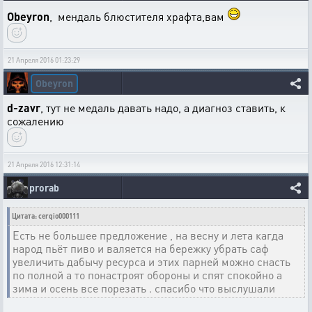
Obeyron
, мендаль блюстителя храфта,вам
21 Апреля 2016 01:23:29
Obeyron
d-zavr
, тут не медаль давать надо, а диагноз ставить, к
сожалению
21 Апреля 2016 12:31:14
prorab
Цитата: cerqio000111
Есть не большее предложение , на весну и лета кагда
народ пьёт пиво и валяется на бережку убрать саф
увеличить дабычу ресурса и этих парней можно снасть
по полной а то понастроят обороны и спят спокойно а
зима и осень все порезать . спасибо что выслушали