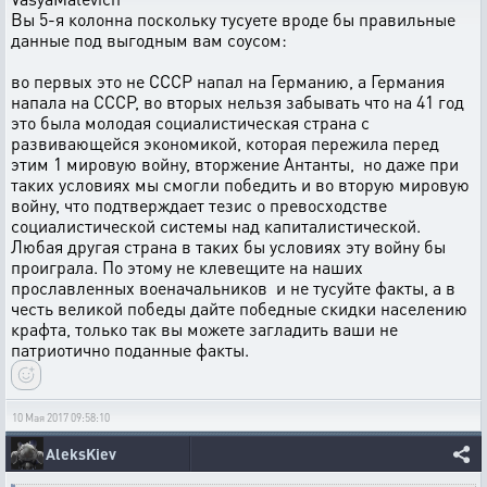
Вы 5-я колонна поскольку тусуете вроде бы правильные
данные под выгодным вам соусом:
во первых это не СССР напал на Германию, а Германия
напала на СССР, во вторых нельзя забывать что на 41 год
это была молодая социалистическая страна с
развивающейся экономикой, которая пережила перед
этим 1 мировую войну, вторжение Антанты, но даже при
таких условиях мы смогли победить и во вторую мировую
войну, что подтверждает тезис о превосходстве
социалистической системы над капиталистической.
Любая другая страна в таких бы условиях эту войну бы
проиграла. По этому не клевещите на наших
прославленных военачальников и не тусуйте факты, а в
честь великой победы дайте победные скидки населению
крафта, только так вы можете загладить ваши не
патриотично поданные факты.
10 Мая 2017 09:58:10
AleksKiev