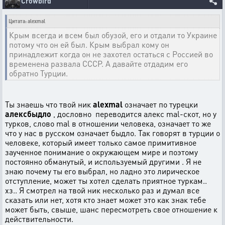
Crowbird
Цитата: alexmal
Крым всегда и всем был обузой, его и отдали то Украине
потому что он ей был. Крым выбрал кому он
принадлежит когда он не захотел остаться с Россией во
временена развала СССР. А давайте отдадим его
обратно Турции.
Ты знаешь что твой ник
alexmal
означает по турецки
алексбыдло
, дословно переводится алекс mal-скот, но у
турков, слово mal в отношении человека, означает то же
что у нас в русском означает быдло. Так говорят в турции о
человеке, который имеет только самое примитивное
заученное понимание о окружающем мире и поэтому
постоянно обманутый, и используемый другими . Я не
знаю почему ты его выбрал, но ладно это лирическое
отступление, может ты хотел сделать приятное туркам..
хз.. Я смотрел на твой ник несколько раз и думал все
сказать или нет, хотя кто знает может это как знак тебе
может быть, свыше, шанс пересмотреть свое отношение к
действительности.