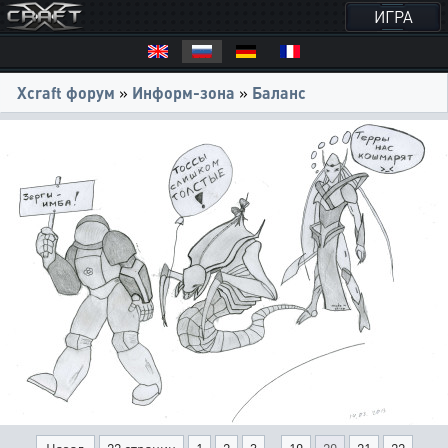
ИГРА
Xcraft форум
»
Информ-зона
»
Баланс
...