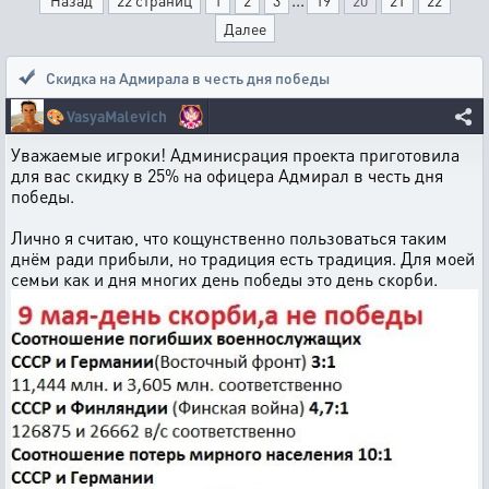
Назад
22 страниц
1
2
3
19
20
21
22
Далее
Скидка на Адмирала в честь дня победы
🎨
VasyaMalevich
Уважаемые игроки! Админисрация проекта приготовила
для вас скидку в 25% на офицера Адмирал в честь дня
победы.
Лично я считаю, что кощунственно пользоваться таким
днём ради прибыли, но традиция есть традиция. Для моей
семьи как и дня многих день победы это день скорби.