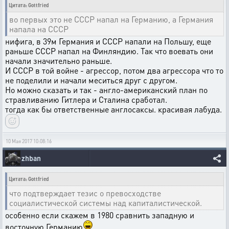
Цитата: Gottfried
во первых это не СССР напал на Германию, а Германия
напала на СССР
нифига, в 39м Германия и СССР напали на Польшу, еще
раньше СССР напал на Финляндию. Так что воевать они
начали значительно раньше.
И СССР в той войне - агрессор, потом два агрессора что то
не поделили и начали меситься друг с другом.
Но можно сказать и так - англо-американский план по
стравливанию Гитлера и Сталина сработал.
тогда как бы ответственные англосаксы. красивая лабуда.
10 Мая 2017 10:08:16
zhban
Цитата: Gottfried
что подтверждает тезис о превосходстве
социалистической системы над капиталистической.
особенно если скажем в 1980 сравнить западную и
восточную Германию