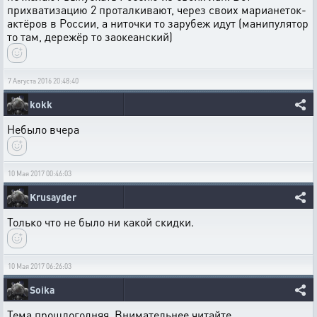
прихватизацию 2 проталкивают, через своих марианеток-
актёров в России, а ниточки то зарубеж идут (манипулятор
то там, дережёр то заокеанский)
7 Августа 2016 20:48:40
kokk
Небыло вчера
10 Мая 2017 00:46:03
Krusayder
Только что не было ни какой скидки.
10 Мая 2017 06:26:03
Soika
Тема прошлогодняя. Внимательнее читайте.