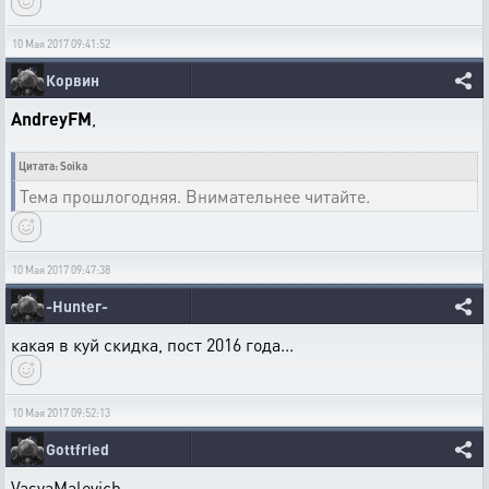
10 Мая 2017 09:41:52
Корвин
AndreyFM
,
Цитата: Soika
Тема прошлогодняя. Внимательнее читайте.
10 Мая 2017 09:47:38
-Hunter-
какая в куй скидка, пост 2016 года...
10 Мая 2017 09:52:13
Gottfried
VasyaMalevich