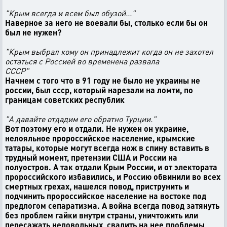
"Крым всегда и всем был обузой..."
Наверное за него не воевали бы, столько если бы он
был не нужен?
"Крым выбрал кому он принадлежит когда он не захотел
остаться с Россией во временена развала
СССР"
Начнем с того что в 91 году не было не украины не
россии, был ссср, который нарезали на ломти, по
границам советских республик
"А давайте отдадим его обратно Турции."
Вот поэтому его и отдали. Не нужен он украине,
нелояльное пророссийское население, крымские
татары, которые могут всегда нож в спину вставить в
трудный момент, претензии США и России на
полуостров. А так отдали Крым России, и от электората
пророссийского избавились, и Россию обвинили во всех
смертных грехах, нашелся повод, приструнить и
подчинить пророссийское население на востоке под
предлогом сепаратизма. А война всегда повод затянуть
без проблем гайки внутри страны, уничтожить или
пересажать недовольных, свалить на нее проблемы