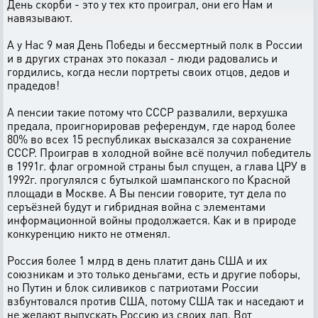
День скорби - это у тех кто проиграл, они его Нам и
навязывают.
А у Нас 9 мая День Победы и бессмертный полк в России
и в других странах это показал - люди радовались и
гордились, когда несли портреты своих отцов, дедов и
прадедов!
А пенсии такие потому что СССР развалили, верхушка
предала, проигнорировав референдум, где народ более
80% во всех 15 республиках высказался за сохранение
СССР. Проиграв в холодной войне всё получил победитель
в 1991г. флаг огромной страны был спущен, а глава ЦРУ в
1992г. прогулялся с бутылкой шампанского по Красной
площади в Москве. А Вы пенсии говорите, тут дела по
серъёзней будут и гибридная война с элементами
информационной войны продолжается. Как и в природе
конкуренцию никто не отменял.
Россия более 1 млрд в день платит дань США и их
союзникам и это только деньгами, есть и другие поборы,
но Путин и блок силивиков с патриотами России
взбунтовался против США, потому США так и наседают и
не желают выпускать Россию из своих лап. Вот