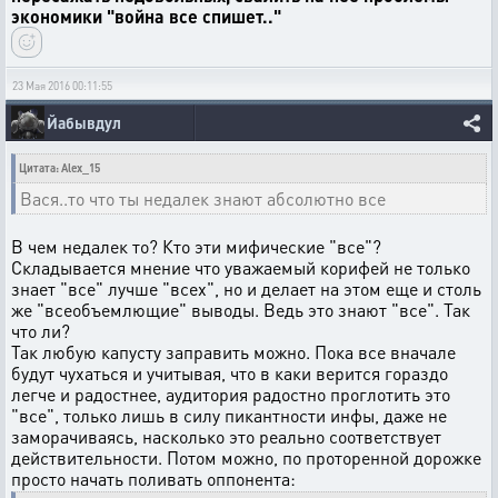
экономики "война все спишет.."
23 Мая 2016 00:11:55
Йабывдул
Цитата: Alex_15
Вася..то что ты недалек знают абсолютно все
В чем недалек то? Кто эти мифические "все"?
Складывается мнение что уважаемый корифей не только
знает "все" лучше "всех", но и делает на этом еще и столь
же "всеобъемлющие" выводы. Ведь это знают "все". Так
что ли?
Так любую капусту заправить можно. Пока все вначале
будут чухаться и учитывая, что в каки верится гораздо
легче и радостнее, аудитория радостно проглотить это
"все", только лишь в силу пикантности инфы, даже не
заморачиваясь, насколько это реально соответствует
действительности. Потом можно, по проторенной дорожке
просто начать поливать оппонента: