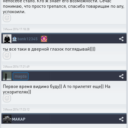
непосебе стало. Кто ж знает его возможности. Сечас
понимаю, что просто трепался, спасибо товарищам по алу,
успокоили.
3 Июня 2016 17:18:28
🏦
bank12345
ты все таки в дверной глазок поглядывай))))
3 Июня 2016 17:21:49
magda
Первое время видимо буду)) А то прилетят еще)) На
ускорителях))
3 Июня 2016 17:23:12
MAKAP