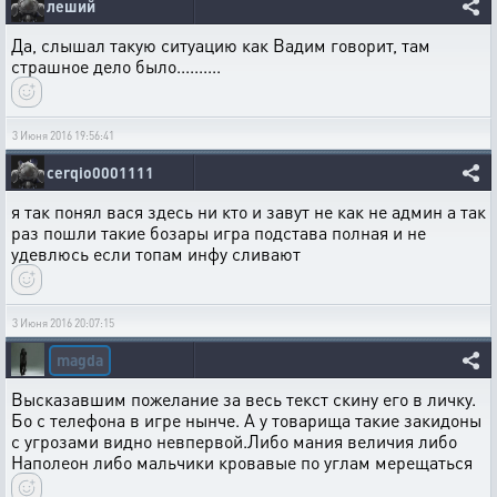
леший
Да, слышал такую ситуацию как Вадим говорит, там
страшное дело было..........
3 Июня 2016 19:56:41
cerqio0001111
я так понял вася здесь ни кто и завут не как не админ а так
раз пошли такие бозары игра подстава полная и не
удевлюсь если топам инфу сливают
3 Июня 2016 20:07:15
magda
Высказавшим пожелание за весь текст скину его в личку.
Бо с телефона в игре нынче. А у товарища такие закидоны
с угрозами видно невпервой.Либо мания величия либо
Наполеон либо мальчики кровавые по углам мерещаться