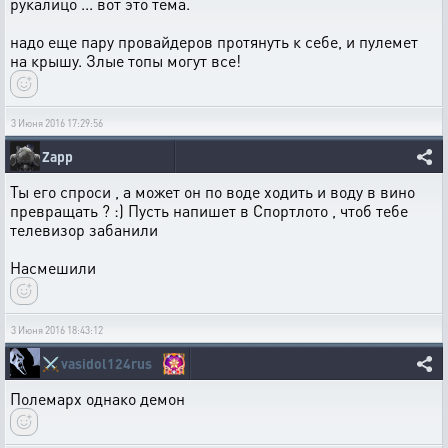
рукалицо ... вот это тема.
надо еще пару провайдеров протянуть к себе, и пулемет
на крышу. Злые топы могут все!
3 Июня 2016 17:29:56
Zapp
Ты его спроси , а может он по воде ходить и воду в вино
превращать ? :) Пусть напишет в Спортлото , чтоб тебе
телевизор забанили
Насмешили
3 Июня 2016 18:43:12
⚔️
vasidol124rus
Полемарх однако демон