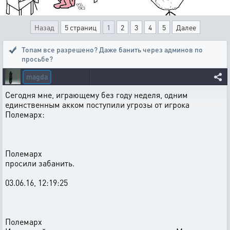
Назад
5 страниц
1
2
3
4
5
Далее
Топам все разрешено? Даже банить через админов по
просьбе?
magda
Сегодня мне, играющему без году неделя, одним
единственным акком поступили угрозы от игрока
Полемарх:
Полемарх
просили забанить.
03.06.16, 12:19:25
Полемарх