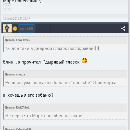
Марс повеселил.:)
3 Июня 2016 21:20:19
вова88
🌼
Цитата: bank12345
ты все таки в дверной глазок поглядывай))))
блин... я прочитал "дырявый глазок"
Цитата: magda
Реально уже опасаюсь бана по "просьбе" Полемарха.
а хочешь я его зобаню?
Цитата: RAZZAGAL
Не верю что Марс способен на такое...
Цитата: Valentin999