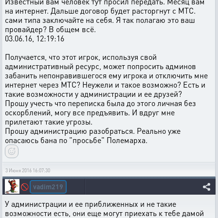
Известный вам человек тут просил передать. Месяц вам
на интернет. Дальше договор будет расторгнут с МТС.
сами типа заключайте на себя. Я так полагаю это ваш
провайдер? В общем всё.
03.06.16, 12:19:16
Получается, что этот игрок, используя свой
административный ресурс, может попросить админов
забанить непонравившегося ему игрока и отключить мне
интернет через МТС? Неужели и такое возможно? Есть и
такие возможности у администрации и ее друзей?
Прошу учесть что переписка была до этого личная без
оскорблений, могу все предъявить. И вдруг мне
прилетают такие угрозы.
Прошу администрацию разобраться. Реально уже
опасаюсь бана по "просьбе" Полемарха.
3 Июня 2016 16:07:30
vadim219
🚫
У администрации и ее приближенных и не такие
возможности есть, они еще могут приехать к тебе дамой