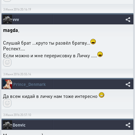
3 Июня 2016 20:16:19
vvv
magda
,
Слушай брат ...круто ты развёл братву...
Респект....
Если можно и мне перерисовку в Личку .....
3 Июня 2016 20:55:14
Prince_Denmark
Да всем кидай в личку нам тоже интересно
3 Июня 2016 20:57:10
Donvic