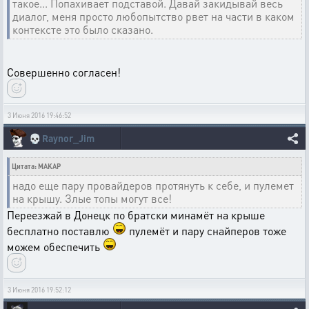
такое... Попахивает подставой. Давай закидывай весь
диалог, меня просто любопытство рвет на части в каком
контексте это было сказано.
Совершенно согласен!
3 Июня 2016 19:46:52
💀
Raynor_Jim
Цитата: MAKAP
надо еще пару провайдеров протянуть к себе, и пулемет
на крышу. Злые топы могут все!
Переезжай в Донецк по братски минамёт на крыше
бесплатно поставлю
пулемёт и пару снайперов тоже
можем обеспечить
3 Июня 2016 19:52:12