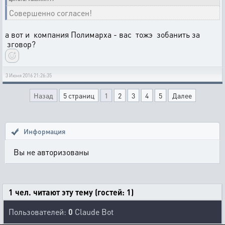
Совершенно согласен!
а вот и компания Полимарха - вас тожэ зобанить за
зговор?
3 Июня 2016 21:26:35
Назад
5 страниц
1
2
3
4
5
Далее
Информация
Вы не авторизованы
1 чел. читают эту тему (гостей: 1)
Пользователей:
0
Claude Bot