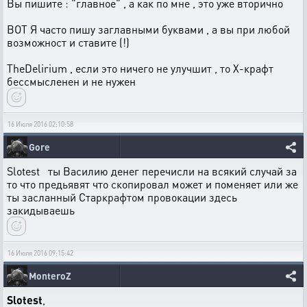
Вы пишите : "главное" , а как по мне , это уже вторично
ВОТ Я часто пишу заглавными буквами , а вы при любой
возможност и ставите (!)
TheDelirium , если это ничего не улучшит , то Х-крафт
бессмысленен и не нужен
16 Июля 2016 02:10:58
Gore
Slotest ты Василию денег перечисли на всякий случай за
то что предьявят что скопировал может и поменяет или же
ты засланный Старкрафтом провокации здесь
закидываешь
16 Июля 2016 09:15:42
MonteroZ
Slotest
,