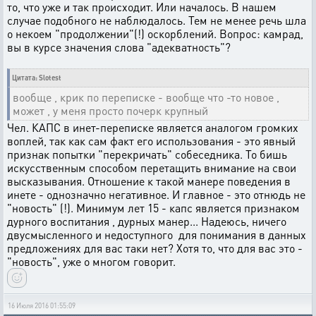
то, что уже и так происходит. Или началось. В нашем
случае подобного не наблюдалось. Тем не менее речь шла
о некоем "продолжении"(!) оскорблений. Вопрос: камрад,
вы в курсе значения слова "адекватность"?
Цитата: Slotest
вообще , крик по переписке - вообще что -то новое ,
может , у меня просто почерк крупный
Чел. КАПС в инет-переписке является аналогом громких
воплей, так как сам факт его использования - это явный
признак попытки "перекричать" собеседника. То бишь
искусственным способом перетащить внимание на свои
высказывания. Отношение к такой манере поведения в
инете - однозначно негативное. И главное - это отнюдь не
"новость" (!). Минимум лет 15 - капс является признаком
дурного воспитания , дурных манер... Надеюсь, ничего
двусмысленного и недоступного для понимания в данных
предложениях для вас таки нет? Хотя то, что для вас это -
"новость", уже о многом говорит.
16 Июля 2016 01:55:09