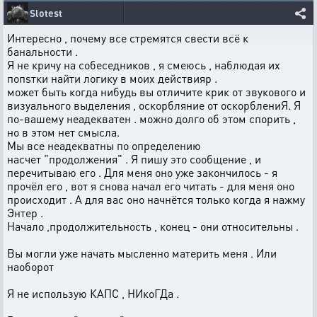
Slotest
Интересно , почему все стремятся свести всё к
банальности .
Я не кричу на собеседников , я смеюсь , наблюдая их
попsтки найти логику в моих действияр .
может быть когда нибудь вы отличите крик от звукового и
визуального выделения , оскорбляние от оскорблениЯ. Я
по-вашему неадекватен . можно долго об этом спорить ,
но в этом нет смысла.
Мы все неадекватны по определению
насчет "продолжения" . Я пишу это сообщение , и
перечитываю его . Для меня оно уже закончилось - я
прочёл его , вот я снова начал его читать - для меня оно
происходит . А для вас оно начнётся только когда я нажму
Энтер .
Начало ,продолжительность , конец - они относительны .
Вы могли уже начать мысленно материть меня . Или
наоборот
Я не использую КАПС , НИкоГДа .