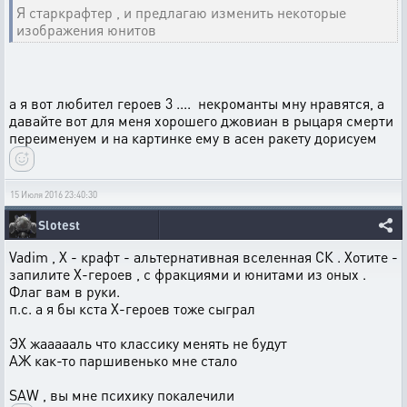
Я старкрафтер , и предлагаю изменить некоторые
изображения юнитов
а я вот любител героев 3 .... некроманты мну нравятся, а
давайте вот для меня хорошего джовиан в рыцаря смерти
переименуем и на картинке ему в асен ракету дорисуем
15 Июля 2016 23:40:30
Slotest
Vadim , Х - крафт - альтернативная вселенная СК . Хотите -
запилите Х-героев , с фракциями и юнитами из оных .
Флаг вам в руки.
п.с. а я бы кста Х-героев тоже сыграл
ЭХ жаааааль что классику менять не будут
АЖ как-то паршивенько мне стало
SAW , вы мне психику покалечили