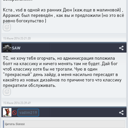
Кста , vsd в одной из ранних Дюн (каж.еще в малиновой) ,
Арракис был переведён , как вы и предложили (но это всё
равно богохульство )
15 Июля 2016 23:21:20
SAW
ТС, не хочу тебя огорчать, но админисрация положила
болт на классику и ничего менять там не будет. Дай бог
чтоб классику хотя бы не трогали. Чую в один
"прекрасный" день зайду, а меня насильно пересадят в
какойто из новых дизайнов по причине того что классику
прекратили обслуживать.
15 Июля 2016 23:39:49
vadim219
🚫
Цитата: Slotest