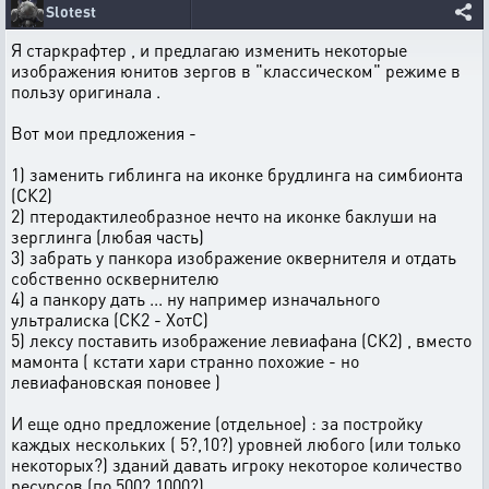
Slotest
Я старкрафтер , и предлагаю изменить некоторые
изображения юнитов зергов в "классическом" режиме в
пользу оригинала .
Вот мои предложения -
1) заменить гиблинга на иконке брудлинга на симбионта
(СК2)
2) птеродактилеобразное нечто на иконке баклуши на
зерглинга (любая часть)
3) забрать у панкора изображение оквернителя и отдать
собственно осквернителю
4) а панкору дать ... ну например изначального
ультралиска (СК2 - ХотС)
5) лексу поставить изображение левиафана (СК2) , вместо
мамонта ( кстати хари странно похожие - но
левиафановская поновее )
И еще одно предложение (отдельное) : за постройку
каждых нескольких ( 5?,10?) уровней любого (или только
некоторых?) зданий давать игроку некоторое количество
ресурсов (по 500?,1000?).