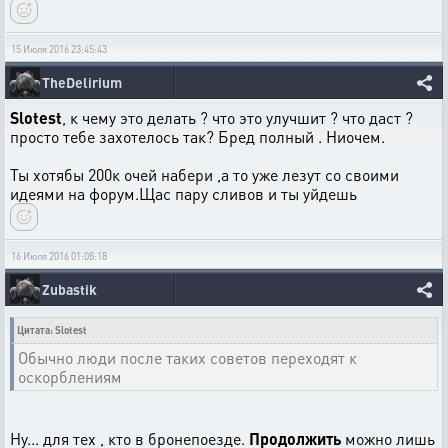
15 Июля 2016 23:45:43
TheDelirium
Slotest
, к чему это делать ? что это улучшит ? что даст ?
просто тебе захотелось так? Бред полный . Ниочем.
Ты хотябы 200к очей набери ,а то уже лезут со своими
идеями на форум.Щас пару сливов и ты уйдешь
16 Июля 2016 01:08:18
Zubastik
Цитата: Slotest
Обычно люди после таких советов переходят к
оскорблениям
Ну... для тех , кто в бронепоезде.
Продолжить
можно лишь