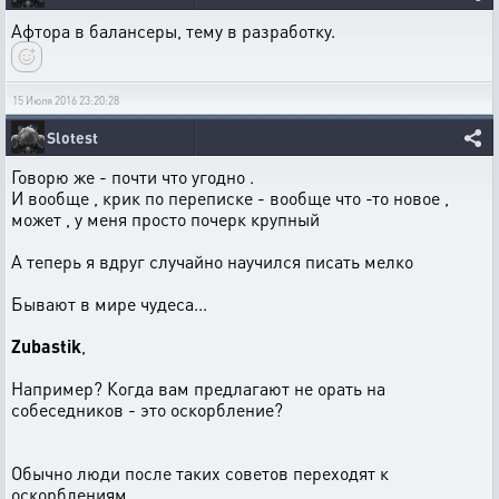
Афтора в балансеры, тему в разработку.
15 Июля 2016 23:20:28
Slotest
Говорю же - почти что угодно .
И вообще , крик по переписке - вообще что -то новое ,
может , у меня просто почерк крупный
А теперь я вдруг случайно научился писать мелко
Бывают в мире чудеса...
Zubastik
,
Например? Когда вам предлагают не орать на
собеседников - это оскорбление?
Обычно люди после таких советов переходят к
оскорблениям