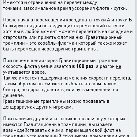
Имеются и ограничения на перелет между
точками: максимальное время ускорения флота - сутки.
После начала перемещения координаты точки А и точки Б
блокируются для последующих перемещений на сутки,
хотя вы в любой момент можете перелететь на соседние и
стартовать или принять флот на них. Гравитационный
трамплин - это корабль-флагман который так же может
быть перемещен через другие трамплины.
При перемещении через Гравитационный трамплин
скорость флота увеличивается
в 100 раз
, а разгон
не
учитывается
вовсе.
Так же имеется поддержка изменения скорости перелета,
таким образом вы сможете выбрать что вам важно -
быстро, но дорого долететь, или чуть медленней, но
дешевле.
Гравитационные трамплины можно продавать в
дендрариумах другим игрокам.
При наличии друзей и союзников по альянсу у которых
имеются Гравитационные трамплины, вы можете
взаимодействовать с ними, перемещая свой флот на
трамплин, установленный союзником, при условии что в