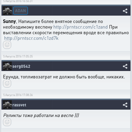
5 Августа 2016 16:56:31
ADAN
Sunny
, Напишите более внятное сообщение по
необходимому веспену
http://prntscr.com/c1zand
При
выставлении скорости перемещения вроде все правильно
http://prntscr.com/c1zd7k
5 Августа 2016 17:05:35
serg0542
Ерунда, топливозатрат не должно быть вообще, никаких.
5 Августа 2016 17:08:36
rassvet
Реликты тоже работали на веспе )))