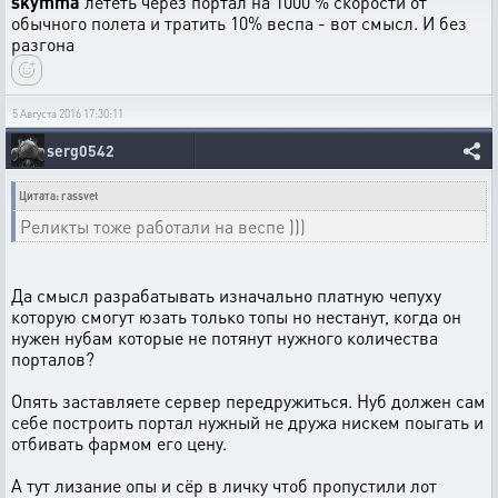
skymma
лететь через портал на 1000 % скорости от
обычного полета и тратить 10% веспа - вот смысл. И без
разгона
5 Августа 2016 17:30:11
serg0542
Цитата: rassvet
Реликты тоже работали на веспе )))
Да смысл разрабатывать изначально платную чепуху
которую смогут юзать только топы но нестанут, когда он
нужен нубам которые не потянут нужного количества
порталов?
Опять заставляете сервер передружиться. Нуб должен сам
себе построить портал нужный не дружа нискем поыгать и
отбивать фармом его цену.
А тут лизание опы и сёр в личку чтоб пропустили лот