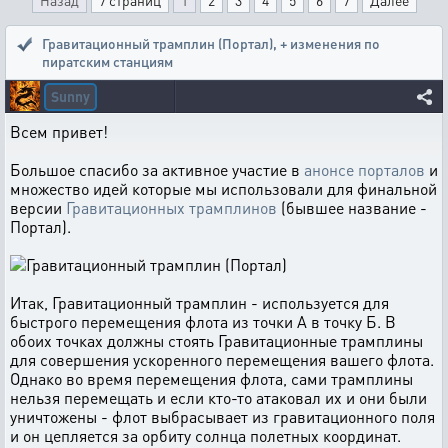
Назад
7 страниц
1
2
3
4
5
6
7
Далее
Гравитационный трамплин (Портал)
,
+ изменения по
пиратским станциям
Sunny
Всем привет!
Большое спасибо за активное участие в
анонсе порталов
и
множество идей которые мы использовали для финальной
версии
Гравитационных трамплинов
(бывшее название -
Портал).
Итак, Гравитационный трамплин - используется для
быстрого перемещения флота из точки А в точку Б. В
обоих точках должны стоять Гравитационные трамплины
для совершения ускоренного перемещения вашего флота.
Однако во время перемещения флота, сами трамплины
нельзя перемещать и если кто-то атаковал их и они были
уничтожены - флот выбрасывает из гравитационного поля
и он цепляется за орбиту солнца полетных координат.