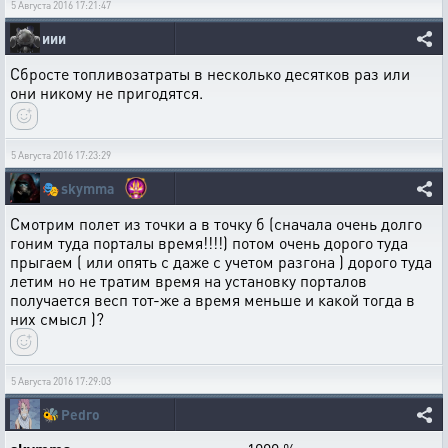
5 Августа 2016 17:21:47
иии
Сбросте топливозатраты в несколько десятков раз или
они никому не пригодятся.
5 Августа 2016 17:23:29
🎭
skymma
Смотрим полет из точки а в точку б (сначала очень долго
гоним туда порталы время!!!!) потом очень дорого туда
прыгаем ( или опять с даже с учетом разгона ) дорого туда
летим но не тратим время на установку порталов
получается весп тот-же а время меньше и какой тогда в
них смысл )?
5 Августа 2016 17:29:03
🐝
Pedro