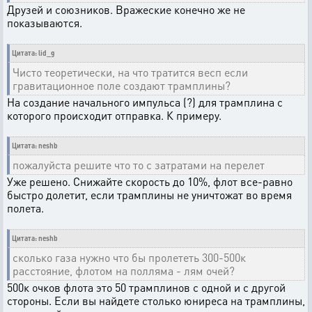
Друзей и союзников. Вражеские конечно же не
показываются.
Цитата: lid_g
Чисто теоретически, на что тратится весп если
гравитационное поле создают трамплины?
На создание начального импульса (?) для трамплина с
которого происходит отправка. К примеру.
Цитата: neshb
пожалуйста решите что то с затратами на перелет
Уже решено. Снижайте скорость до 10%, флот все-равно
быстро долетит, если трамплины не уничтожат во время
полета.
Цитата: neshb
сколько газа нужно что бы пролететь 300-500к
расстояние, флотом на полляма - лям очей?
500к очков флота это 50 трамплинов с одной и с другой
стороны. Если вы найдете столько юниреса на трамплины,