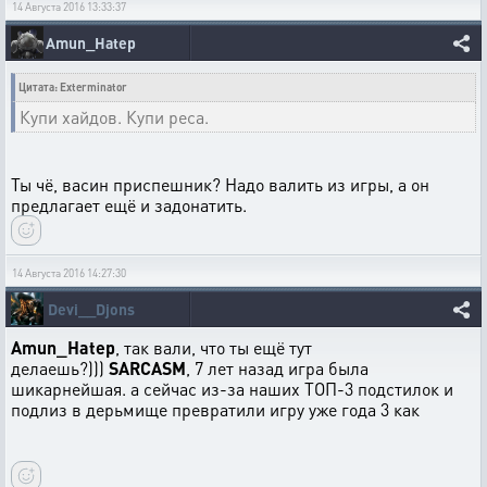
14 Августа 2016 13:33:37
Amun_Hatep
Цитата: Exterminator
Купи хайдов. Купи реса.
Ты чё, васин приспешник? Надо валить из игры, а он
предлагает ещё и задонатить.
14 Августа 2016 14:27:30
Devi__Djons
Amun_Hatep
, так вали, что ты ещё тут
делаешь?)))
SARCASM
, 7 лет назад игра была
шикарнейшая. а сейчас из-за наших ТОП-3 подстилок и
подлиз в дерьмище превратили игру уже года 3 как