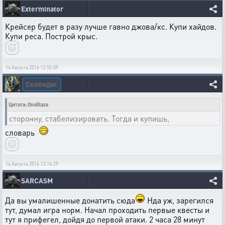
Exterminator
Крейсер будет в разу лучше гавно джова/кс. Купи хайдов.
Купи реса. Построй крыс.
14 Августа 2016 12:55:09
Селендис
Цитата: OnoGlaza
сторонну, стабелизировать. Тогда и купишь,
словарь
14 Августа 2016 13:16:29
SARCASM
Да вы умалишенные донатить сюда
Нда уж, зарегился
тут, думал игра норм. Начал проходить первые квесты и
тут я прифегел, дойдя до первой атаки. 2 часа 28 минут