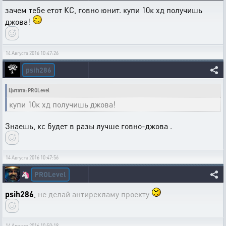
зачем тебе етот КС, говно юнит. купи 10к хд получишь
джова!
14 Августа 2016 10:47:26
psih286
Цитата: PROLevel
купи 10к хд получишь джова!
Знаешь, кс будет в разы лучше говно-джова .
14 Августа 2016 10:47:56
PROLevel
🦄
psih286
,
не делай антирекламу проекту
14 Августа 2016 10:50:19