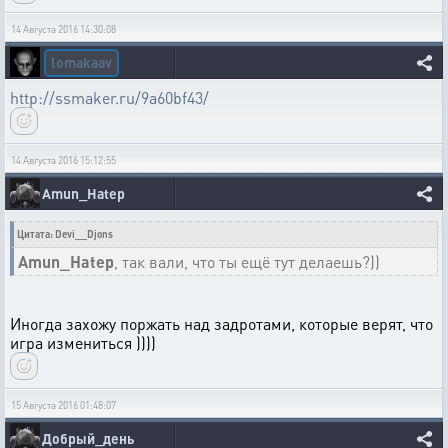
14 Августа 2016 14:30:08
lomakaav
http://ssmaker.ru/9a60bf43/
14 Августа 2016 15:12:55
Amun_Hatep
Цитата: Devi__Djons
Amun_Hatep
, так вали, что ты ещё тут делаешь?))
Иногда захожу поржать над задротами, которые верят, что
игра измениться ))))
15 Августа 2016 01:48:07
Добрый_день