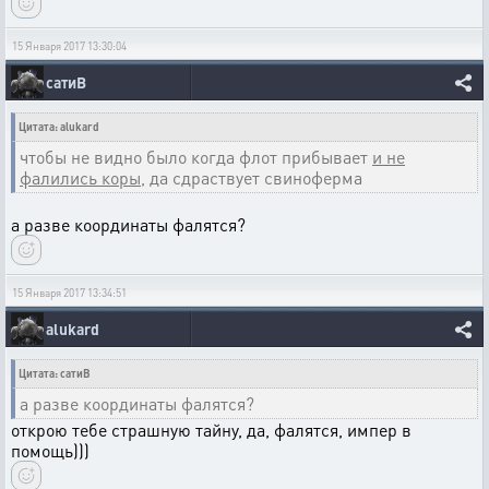
15 Января 2017 13:30:04
сатиВ
Цитата: alukard
чтобы не видно было когда флот прибывает
и не
фалились коры,
да сдраствует свиноферма
а разве координаты фалятся?
15 Января 2017 13:34:51
alukard
Цитата: сатиВ
а разве координаты фалятся?
открою тебе страшную тайну, да, фалятся, импер в
помощь)))