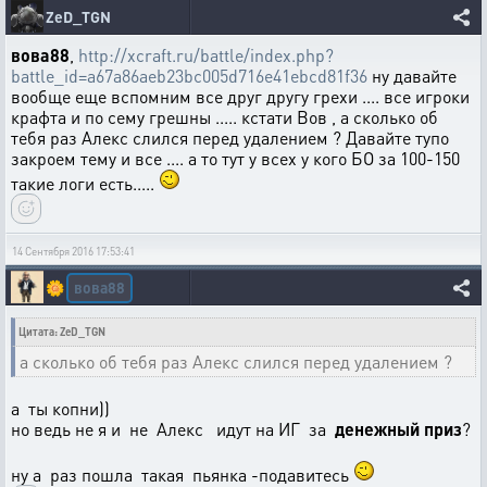
ZeD_TGN
вова88
,
http://xcraft.ru/battle/index.php?
battle_id=a67a86aeb23bc005d716e41ebcd81f36
ну давайте
вообще еще вспомним все друг другу грехи .... все игроки
крафта и по сему грешны ..... кстати Вов , а сколько об
тебя раз Алекс слился перед удалением ? Давайте тупо
закроем тему и все .... а то тут у всех у кого БО за 100-150
такие логи есть.....
14 Сентября 2016 17:53:41
вова88
🌼
Цитата: ZeD_TGN
а сколько об тебя раз Алекс слился перед удалением ?
а ты копни))
но ведь не я и не Алекс идут на ИГ за
денежный приз
?
ну а раз пошла такая пьянка -подавитесь