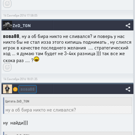
14 Сентября 2016 17:58:05
ZeD_TGN
вова88
, ну а об бира никто не сливался? и поверь у нас
никто бы не стал изза этого кипишь поднимать , ну слился
игрок в качестве последнего желания .... стратегический
ход ... я думаю там будет не 3-4кк разница ))) так все же
скока раз .... ?
14 Сентября 2016 18:01:35
вова88
🌼
Цитата: ZeD_TGN
ну а об бира никто не сливался?
ну найди)))