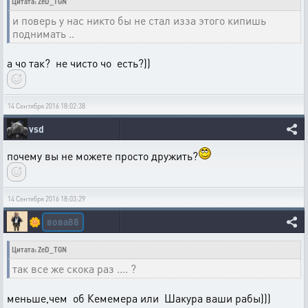
Цитата: ZeD_TGN
и поверь у нас никто бы не стал изза этого кипишь
поднимать ..
а чо так? не чисто чо есть?))
14 Сентября 2016 18:02:38
vsd
почему вы не можете просто дружить?
14 Сентября 2016 18:03:29
вова88
🌼
Цитата: ZeD_TGN
так все же скока раз .... ?
меньше,чем об Кемемера или Шакура ваши рабы)))