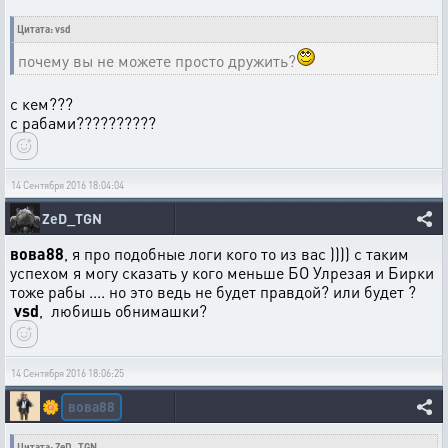
Цитата: vsd
почему вы не можете просто дружить?
с кем???
с рабами??????????
14 Сентября 2016 18:04:04
ZeD_TGN
вова88
, я про подобные логи кого то из вас )))) с таким
успехом я могу сказать у кого меньше БО Улрезая и Бирки
тоже рабы .... но это ведь не будет правдой? или будет ?
vsd
, любишь обнимашки?
14 Сентября 2016 18:06:25
вова88
🌼
Цитата: ZeD_TGN