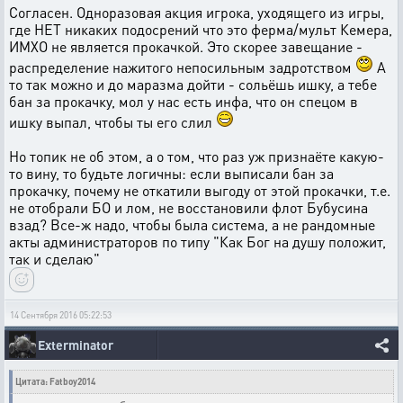
Согласен. Одноразовая акция игрока, уходящего из игры,
где НЕТ никаких подосрений что это ферма/мульт Кемера,
ИМХО не является прокачкой. Это скорее завещание -
распределение нажитого непосильным задротством
А
то так можно и до маразма дойти - сольёшь ишку, а тебе
бан за прокачку, мол у нас есть инфа, что он спецом в
ишку выпал, чтобы ты его слил
Но топик не об этом, а о том, что раз уж признаёте какую-
то вину, то будьте логичны: если выписали бан за
прокачку, почему не откатили выгоду от этой прокачки, т.е.
не отобрали БО и лом, не восстановили флот Бубусина
взад? Все-ж надо, чтобы была система, а не рандомные
акты администраторов по типу "Как Бог на душу положит,
так и сделаю"
14 Сентября 2016 05:22:53
Exterminator
Цитата: Fatboy2014