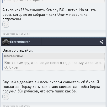
А типа как?? Уменьшить Кемеру БО - легко. Но отнять
ресы, которые он собрал - как? Они-ж наверняка
потрачены.
13 Сентября 2016 05:26:53
Exterminator
Вася соглашайся.
Цитата: serg0542
Вот к примеру, я за час до нового года возьму и сольюсь
об бира
Слушай а давайте вы всем скопом сольетесь об бира. Я
только за. Поржу хоть, как стадо сливается, чтобы бирка
получил 50к рубасов, что есть пшик как бэ.
13 Сентября 2016 05:29:45