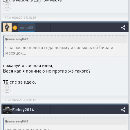
12 Сентября 2016 22:04:02
вова88
🌼
Цитата: serg0542
я за час до нового года возьму и сольюсь об бира и
месяцок...
пожалуй отличная идея,
Вася как я понимаю не против жэ такого?
ТС
спс за идею.
12 Сентября 2016 22:05:52
Fatboy2014
Цитата: serg0542
последствия потереть