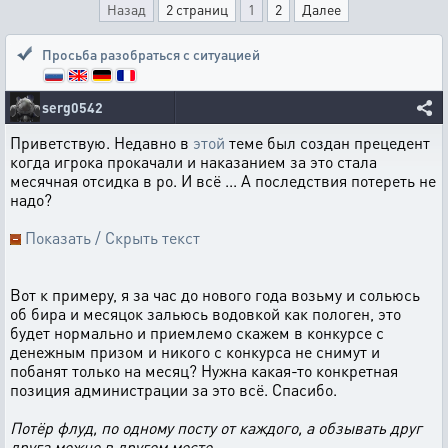
Назад
2 страниц
1
2
Далее
Просьба разобраться с ситуацией
serg0542
Приветствую. Недавно в
этой
теме был создан прецедент
когда игрока прокачали и наказанием за это стала
месячная отсидка в ро. И всё ... А последствия потереть не
надо?
Показать / Скрыть текст
Вот к примеру, я за час до нового года возьму и сольюсь
об бира и месяцок зальюсь водовкой как пологен, это
будет нормально и приемлемо скажем в конкурсе с
денежным призом и никого с конкурса не снимут и
побанят только на месяц? Нужна какая-то конкретная
позиция администрации за это всё. Спасибо.
Потёр флуд, по одному посту от каждого, а обзывать друг
друга можно в другом месте.