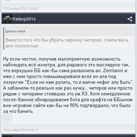
13 Сентября 2016 17:55:49
Fatboy2014
Цитата: neshb
Вместо того что бы убрать парочку читеров, слили весь
алл полностью
Ну если честно, получив малоприятную возможность
наблюдать всё изнутри, для рядового это выглядело так,
что верхушка ББ как-бы сама развалила ал. Zemlanin и
иже с ним просто повышвыривали всех из ала под
лозунгом "Если не нам рулить, то и вапче нефиг алу быть".
А забанили-то реально как раз кучку... читеров или просто
рядом с читерами стоявших это уж ХЗ. Хотя немедленное
после-банное обнародование бота для крафта на ББшном
вне-игровом сайте как-бы на 90% подтвердило, что было
за что банить
13 Сентября 2016 18:03:17