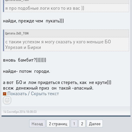
я про подобные логи кого то из вас ))
найди, прежде чем пукать)))
Цитата: ZeD_TGN
с таким успехом я могу сказать у кого меньше БО
Улрезая и Бирки
вновь бамбит?)))))))
найди- потом городи.
а вот БО и лом придеться стереть, как не крути)))
всеж денежный приз он такой -апасный.
Показать / Скрыть текст
14 Сентября 2016 18:08:03
Назад
2 страниц
1
2
Далее