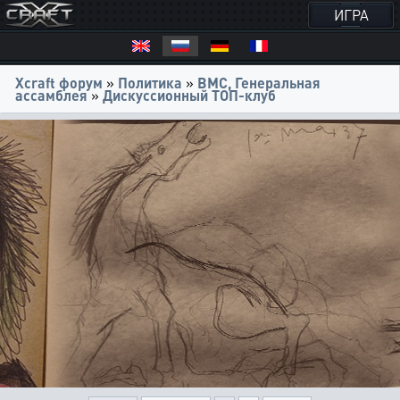
ИГРА
Xcraft форум
»
Политика
»
ВМС, Генеральная
ассамблея
»
Дискуссионный ТОП-клуб