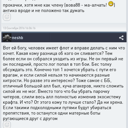
прокачки, хотя мне как члену (вова88 - ма-алчать!
)
антико вроде и не положено так думать
13 Сентября 2016 16:06:16
neshb
Вот ей богу, человек имеет флот и вправе делать с ним что
хочет. Какая кому разница об кого он сливается? Тем
более если он собрался уходить из игры. Не он первый не
он последний, просто лог попал в топ бои. Бес толку
обсуждать это. Конечно топ 1 хочется убрать с пути его
врагам, и если силой нельзя то начинаются разные
хитрости. Но разве это интересно? Тоже самое с ББ,
отличный большой алл был, куча атакеров, никто сломить
силой их не мог. Вместо того что бы убрать парочку
читеров, слили весь алл полностью изменив экосистему
крафта. И что? От этого кому то лучше стало? Да ни хрена.
Если такими подколодными путями будут убираться
препятствия, то останутся одни матерные боты
ругающиеся друг с другом