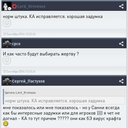
⭕
Lord_Krovosos
норм штука. КА исправляется. хорошая задумка
22 Сентября 2016 13:52:45
срсо
И как часто будут выбирать жертву ?
22 Сентября 2016 13:53:24
Сергей_Пастухов
Цитата: Lord_Krovosos
норм штука. КА исправляется. хорошая задумка
мне показалось или мне показалось - но у Санни всегда
как бы интересные задумки или для игроков )))) я чет не
догнал - КА то тут причем ????? они как бЭ вирус крафта