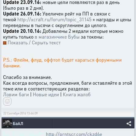
Update 23.09.16:
новые цели появляются раз в день
(было раз в 2 дня).
Update 26.09.16:
Увеличен рейт на ПП в связи с
темой
http://xcraft.ru/forum/topic_31145
+ награды и цены
переведены в тысячи с округлением до целого.
Update 20.10.16:
Добавлены 2 медали которые можно
купить только
в магазинчике Бубы
за токены:
Показать / Скрыть текст
P.S.: Флейм, флуд, оффтоп будет караться форумными
банами.
Спасибо за внимание.
Как всегда вопросы, предложения, баги оставляйте в этой
теме или в соответствующих разделах:
Ловим баги
|
Новые идеи
|
Книга жалоб
22 Сентября 2016 13:44:09
БаАЛ
БЕГИ БИР БЕГИ!!!
http://prntscr.com/ckzd6e