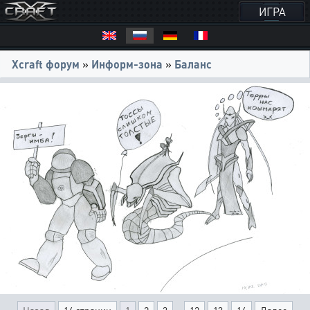
ИГРА
Xcraft форум
»
Информ-зона
»
Баланс
...