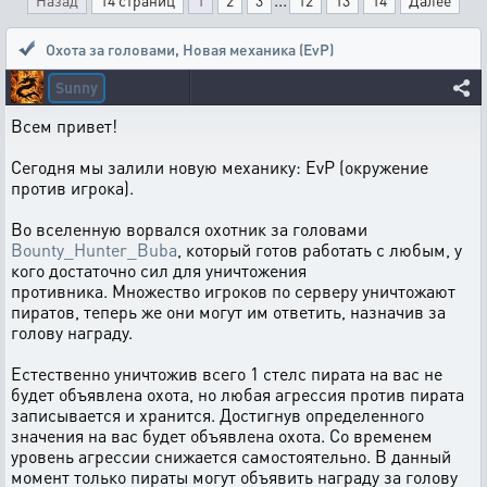
Назад
14 страниц
1
2
3
12
13
14
Далее
Охота за головами
,
Новая механика (EvP)
Sunny
Всем привет!
Сегодня мы залили новую механику: EvP (окружение
против игрока).
Во вселенную ворвался охотник за головами
Bounty_Hunter_Buba
, который готов работать с любым, у
кого достаточно сил для уничтожения
противника. Множество игроков по серверу уничтожают
пиратов, теперь же они могут им ответить, назначив за
голову награду.
Естественно уничтожив всего 1 стелс пирата на вас не
будет объявлена охота, но любая агрессия против пирата
записывается и хранится. Достигнув определенного
значения на вас будет объявлена охота. Со временем
уровень агрессии снижается самостоятельно. В данный
момент только пираты могут объявить награду за голову