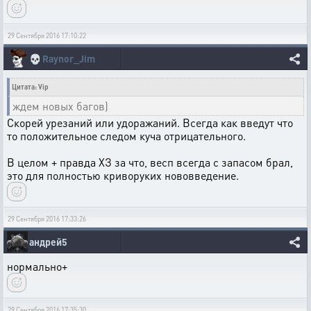
29 Сентября 2016 17:10:22
💀
Raynor_Jim
Цитата: Vip
ждем новых багов)
Скорей урезаний или удоражаний. Всегда как введут что
то положительное следом куча отрицательного.
В целом + правда ХЗ за что, весп всегда с запасом брал,
это для полностью криворуких нововведение.
29 Сентября 2016 17:33:26
андрей5
нормально+
29 Сентября 2016 17:35:30