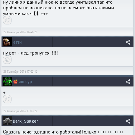
ну лично я данный нюанс всегда учитывал так что
проблем не возникало, но не всем же быть такими
умными как я ))). +++
29 Сентября 2016 16:46:28
етти
ну вот - лед тронулся !!!!
29 Сентября 2016 17:03:13
👹
ильсур
+
29 Сентября 2016 17:03:29
Dark_Stalker
Сказать нечего,видно что работали!Только +++++++++++