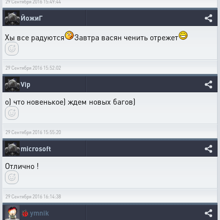
29 Сентября 2016 15:49:44
ЙожиГ
Хы все радуются
Завтра васян ченить отрежет
29 Сентября 2016 15:52:02
Vip
о) что новенькое) ждем новых багов)
29 Сентября 2016 15:55:20
microsoft
Отлично !
29 Сентября 2016 16:14:38
🐞
ymnik