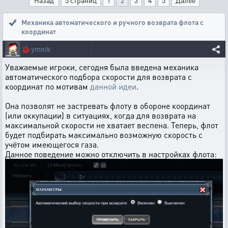
Назад
5 страниц
1
2
3
4
5
Далее
Механика автоматического и ручного возврата флота с
координат
🐞
ymnik
Уважаемые игроки, сегодня была введена механика
автоматического подбора скорости для возврата с
координат по мотивам
данной идеи
.
Она позволят не застревать флоту в обороне координат
(или оккупации) в ситуациях, когда для возврата на
максимальной скорости не хватает веспена. Теперь, флот
будет подбирать максимально возможную скорость с
учётом имеющегося газа.
Данное поведение можно отключить в настройках флота: