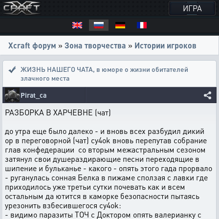
ИГРА
Xcraft форум
»
Зона творчества
»
Истории игроков
ЖИЗНЬ НАШЕГО ЧАТА
,
в юморе о жизни обитателей
злачного места
Pirat_ca
РАЗБОРКА В ХАРЧЕВНЕ (чат)
до утра еще было далеко - и вновь всех разбудил дикий
ор в переговорной (чат) cy4ok вновь перепутав собрание
глав конфедерации со вторым межастральным сезоном
затянул свои душераздирающие песни переходящие в
шипение и бульканье - какого - опять этого гада прорвало
- руганулась сонная Белка в пижаме сползая с лавки где
приходилось уже третьи сутки почевать как и всем
остальным да ютится в каморке безопасности пытаясь
урезонить взбесившегося cy4ok:
- видимо паразиты ТОЧ c Доктором опять валерианку с