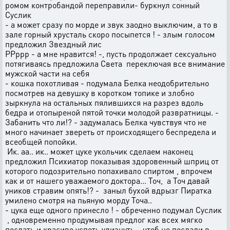
ромом контробандой переправили- буркнул сонный
Суслик
- а может сразу по морде и звук заодно выключим, а то в
зале горный хрусталь скоро посыпется ! - злым голосом
предложил Звездный лис
РРррр - а мне нравится! -, пусть продолжает сексуально
потягиваясь предложила Света переключая все внимание
мужской части на себя
- кошка похотливая - подумала Белка неодобрительно
посмотрев на девушку в коротком топике и злобно
зыркнула на остальных пялившихся на разрез вдоль
бедра и отопыреной пятой точки молодой развратницы. -
Забанить что ли!? - задумалась Белка чувствуя что не
много начинает звереть от происходящего беспредела и
всеобщей попойки.
Ик. аа.. ик.. может цуке укольчик сделаем наконец
предложил Психиатор показывая здоровенный шприц от
которого подозрительно попахивало спиртом , впрочем
как и от нашего уважаемого доктора... Точ, а Точ давай
уников стравим опять!? - заныл бухой вдрызг Пиратка
умилено смотря на пьяную морду Точа..
- цука еще одного принесло ! - обреченно подумал Суслик
, одновременно продумывая предлог как всех мягко
послать и красиво успеть улизнуть , чтоб не послали в