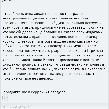
второй день одна алкашная личность страдая
менструальным циклом и обиженная на доктора
поставившего не правильный диагноз сильно психует и
всех кроет матом. пришлось мне ее обозвать дятлом - на
что она обиделась еще больше и назвала всех мудаками
потом исчезла .. правда на последок помогла новичку
нубику полезностями в советах... не знаю как все - но я
обиженный матюками и в подозрениях мульта в чем я
каюсь - да потому что это разрешено законом ( трижды
по разному клонироваться ) раздвоение личности с горя
короче напился.. наша Белочка прискакала и как то не
ожиданно прописала баньку ! -правда честно не понял за
что!? - троим фулюганам и усвистала опять в неизвестно
мнаправление в темноту - на зиму орешков запасаться
пока снегом все не занесло..
.продолжение и коррекция следуют
21 Октября 2016 09:56:43